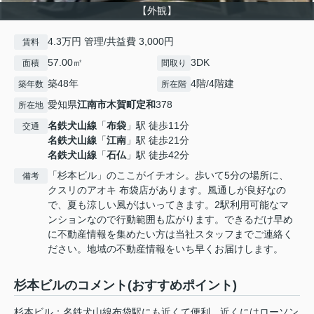
【外観】
4.3万円 管理/共益費 3,000円
賃料
57.00㎡
3DK
面積
間取り
築48年
4階/4階建
築年数
所在階
愛知県
江南市
木賀町定和
378
所在地
名鉄犬山線
「
布袋
」駅 徒歩11分
交通
名鉄犬山線
「
江南
」駅 徒歩21分
名鉄犬山線
「
石仏
」駅 徒歩42分
「杉本ビル」のここがイチオシ。歩いて5分の場所に、
備考
クスリのアオキ 布袋店があります。風通しが良好なの
で、夏も涼しい風がはいってきます。2駅利用可能なマ
ンションなので行動範囲も広がります。できるだけ早め
に不動産情報を集めたい方は当社スタッフまでご連絡く
ださい。地域の不動産情報をいち早くお届けします。
杉本ビルのコメント(おすすめポイント)
杉本ビル：名鉄犬山線布袋駅にも近くて便利。近くにはローソン