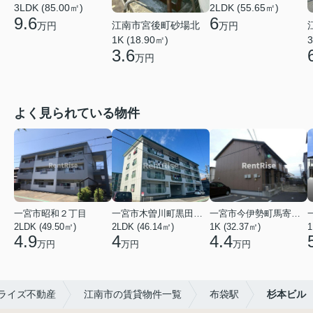
3LDK (85.00㎡)
2LDK (55.65㎡)
9.6
6
江南市宮後町砂場北
万円
万円
1K (18.90㎡)
3
3.6
万円
よく見られている物件
一宮市昭和２丁目
一宮市木曽川町黒田五ノ通り
一宮市今伊勢町馬寄字福塚前
2LDK (49.50㎡)
2LDK (46.14㎡)
1K (32.37㎡)
1
4.9
4
4.4
万円
万円
万円
ライズ不動産
江南市の賃貸物件一覧
布袋駅
杉本ビル