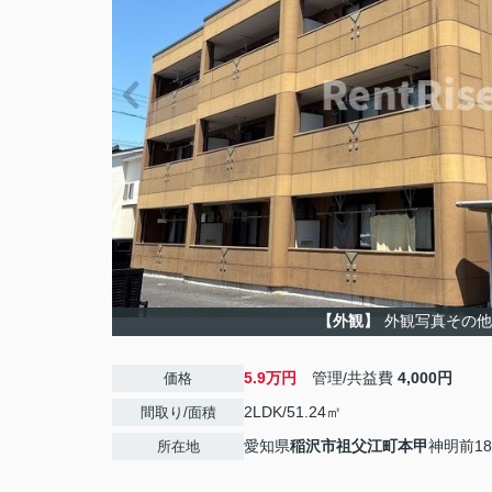
【外観】
外観写真その他
5.9万円
管理/共益費
4,000円
価格
2LDK/51.24㎡
間取り/面積
愛知県
稲沢市
祖父江町本甲
神明前18
所在地