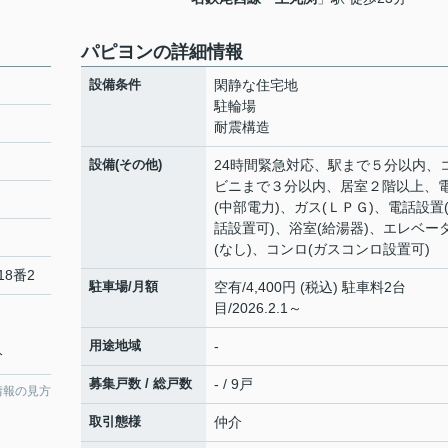
パピヨンの詳細情報
設備条件
閑静な住宅地
駐輪場
耐震構造
設備(その他)
24時間緊急対応、駅まで５分以内、
ビニまで３分以内、居室２階以上、
(中部電力)、ガス(ＬＰＧ)、電話設置
話設置可)、浴室(給湯器)、エレベー
(なし)、コンロ(ガスコンロ設置可)
18番2
駐車場/月額
空有/4,400円 (税込) 駐車料2台
目/2026.2.1～
用途地域
-
分
募集戸数 / 総戸数
- / 9戸
情報の見方
取引態様
仲介