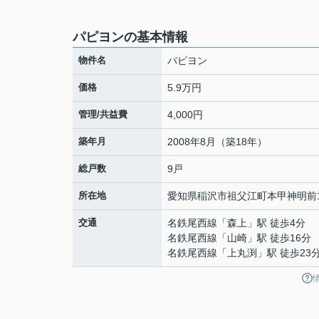
パピヨンの基本情報
物件名
パピヨン
価格
5.9万円
管理/共益費
4,000円
築年月
2008年8月（築18年）
総戸数
9戸
所在地
愛知県
稲沢市
祖父江町本甲
神明前
交通
名鉄尾西線
「
森上
」駅 徒歩4分
名鉄尾西線
「
山崎
」駅 徒歩16分
名鉄尾西線
「
上丸渕
」駅 徒歩23