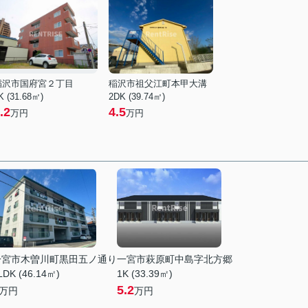
稲沢市国府宮２丁目
稲沢市祖父江町本甲大溝
K (31.68㎡)
2DK (39.74㎡)
.2
4.5
万円
万円
一宮市木曽川町黒田五ノ通り
一宮市萩原町中島字北方郷
LDK (46.14㎡)
1K (33.39㎡)
5.2
万円
万円