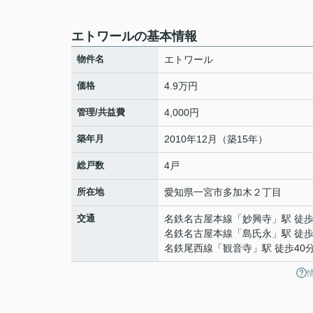
エトワールの基本情報
物件名
エトワール
価格
4.9万円
管理/共益費
4,000円
築年月
2010年12月（築15年）
総戸数
4戸
所在地
愛知県
一宮市
多加木
２丁目
交通
名鉄名古屋本線
「
妙興寺
」駅 徒歩
名鉄名古屋本線
「
島氏永
」駅 徒歩
名鉄尾西線
「
観音寺
」駅 徒歩40