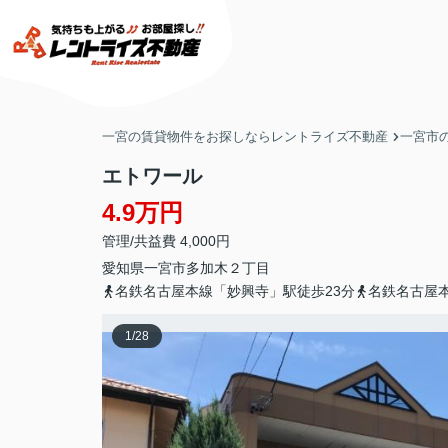
一宮の賃貸物件をお探しならレントライズ不動産
一宮市
エトワール
4.9万円
管理/共益費 4,000円
愛知県
一宮市
多加木
２丁目
名鉄名古屋本線「妙興寺」駅徒歩23分
名鉄名古屋本
1
/
28