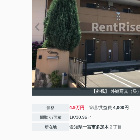
【外観】
外観写真（昼
4.9万円
管理/共益費
4,000円
価格
1K/30.96㎡
間取り/面積
愛知県
一宮市
多加木
２丁目
所在地