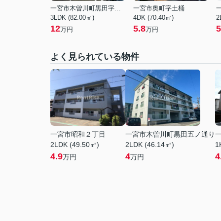
一宮市木曽川町黒田字酉新田西ノ切
一宮市奥町字土桶
3LDK (82.00㎡)
4DK (70.40㎡)
2
12
5.8
5
万円
万円
よく見られている物件
一宮市昭和２丁目
一宮市木曽川町黒田五ノ通り
2LDK (49.50㎡)
2LDK (46.14㎡)
1
4.9
4
4
万円
万円