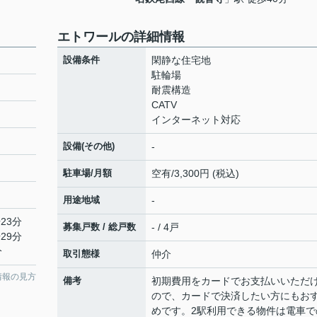
エトワールの詳細情報
設備条件
閑静な住宅地
駐輪場
耐震構造
CATV
インターネット対応
設備(その他)
-
駐車場/月額
空有/3,300円 (税込)
用途地域
-
23分
募集戸数 / 総戸数
- / 4戸
29分
分
取引態様
仲介
情報の見方
備考
初期費用をカードでお支払いいただ
ので、カードで決済したい方にもお
めです。2駅利用できる物件は電車で