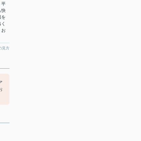
。平
も快
報を
絡く
くお
の見方
ア
お