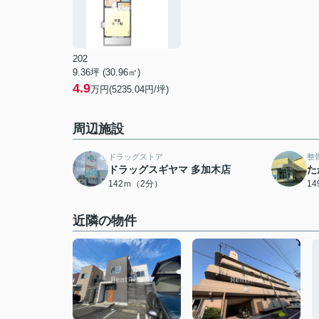
202
9.36坪 (30.96㎡)
4.9
万円(5235.04円/坪)
周辺施設
ドラッグストア
整
ドラッグスギヤマ 多加木店
た
142ｍ（2分）
1
近隣の物件