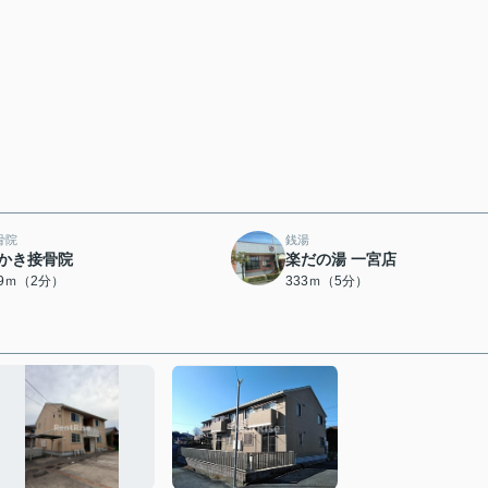
骨院
銭湯
かき接骨院
楽だの湯 一宮店
49ｍ（2分）
333ｍ（5分）