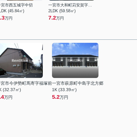
一宮市西五城字中切
一宮市大和町苅安賀字火口上
LDK (45.84㎡)
2LDK (59.58㎡)
.3
7.2
万円
万円
一宮市今伊勢町馬寄字福塚前
一宮市萩原町中島字北方郷
K (32.37㎡)
1K (33.39㎡)
.4
5.2
万円
万円