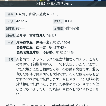
【外観】外観写真その他1
6.4万円 管理/共益費 4,500円
賃料
42.64㎡
1LDK
面積
間取り
築2年
2階/2階建
築年数
所在階
愛知県
一宮市
古見町
7番地1
所在地
東海道本線
「
尾張一宮
」駅 徒歩40分
交通
名鉄尾西線
「
西一宮
」駅 徒歩43分
名鉄名古屋本線
「
今伊勢
」駅 徒歩45分
新着情報：グランテラスの空室情報ならコチラ。こちら
備考
の物件では初期費用をカードでお支払いいただけます。
平坦な場所にある物件なら毎日の移動も快適です。通風
良好な条件は健康面でも大切です。そんな観点からもお
すすめの物件をご提供します。当社スタッフが地域の賃
貸情報をご提供いたします。お客様のこだわりやご要望
などございましたら、お気軽に当社へお問い合わせ下さ
い。