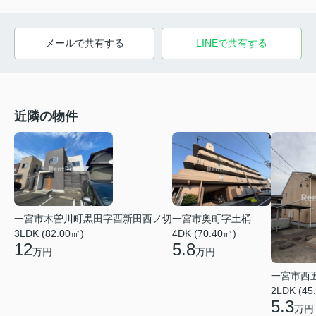
メールで共有する
LINEで共有する
近隣の物件
一宮市木曽川町黒田字酉新田西ノ切
一宮市奥町字土桶
3LDK (82.00㎡)
4DK (70.40㎡)
12
5.8
万円
万円
一宮市西
2LDK (45
5.3
万円