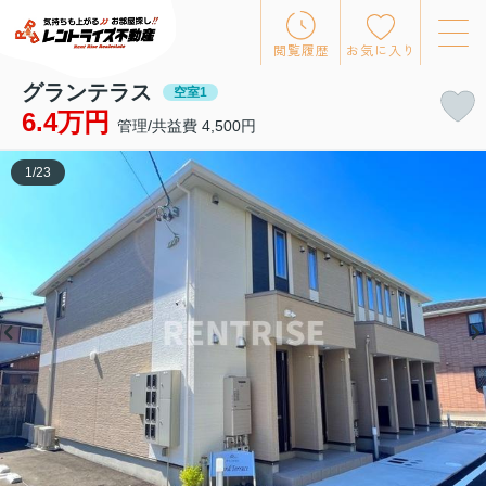
閲覧履歴
お気に入り
グランテラス
空室1
6.4万円
管理/共益費 4,500円
1
/
23