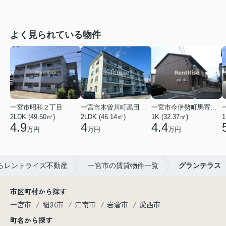
よく見られている物件
一宮市昭和２丁目
一宮市木曽川町黒田五ノ通り
一宮市今伊勢町馬寄字福塚前
2LDK (49.50㎡)
2LDK (46.14㎡)
1K (32.37㎡)
1
4.9
4
4.4
万円
万円
万円
らレントライズ不動産
一宮市の賃貸物件一覧
グランテラス
市区町村から探す
一宮市
稲沢市
江南市
岩倉市
愛西市
町名から探す