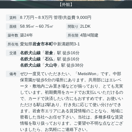
【外観】
8.7万円～8.9万円 管理/共益費 9,000円
賃料
58.95㎡～60.75㎡
2LDK
面積
間取り
築24年
4階/4階建
築年数
所在階
愛知県
岩倉市
本町
中新溝廻間3-1
所在地
名鉄犬山線
「
岩倉
」駅 徒歩16分
交通
名鉄犬山線
「
石仏
」駅 徒歩16分
名鉄犬山線
「
大山寺
」駅 徒歩38分
ぜひ一度見ていただきたい、「MetisWon」です。中部
備考
保育園が徒歩5分の場所にあります。共用部にはエレベ
ータ・敷地内ごみ置き場などが揃っており、とても充実
しています。初期費用をカードでお支払いいただけるの
で、カードで決済したい方にもおすすめです。お使いい
ただける駅は2駅あり、行き先に応じて使い分けができ
ます。岩倉市エリアにある賃貸情報のことなら、地域に
密着した当社へお任せ下さい。当社は、多種多様な賃貸
情報を取り扱っております。ご要望や不明な点などござ
いましたら、お気軽にご連絡下さい。