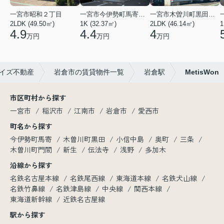
一宮市昭和２丁目
一宮市今伊勢町馬寄字福塚前
一宮市木曽川町黒田五ノ通り
2LDK (49.50㎡)
1K (32.37㎡)
2LDK (46.14㎡)
1
4.9
4.4
4
万円
万円
万円
イズ不動産
岩倉市の賃貸物件一覧
岩倉駅
MetisWon
市区町村から探す
一宮市
稲沢市
江南市
岩倉市
愛西市
町名から探す
今伊勢町馬寄
木曽川町黒田
小信中島
奥町
三条
木曽川町門間
新生
伝法寺
浅野
多加木
沿線から探す
名鉄名古屋本線
名鉄尾西線
東海道本線
名鉄犬山線
名鉄竹鼻線
名鉄津島線
中央線
関西本線
東海道新幹線
近鉄名古屋線
駅から探す