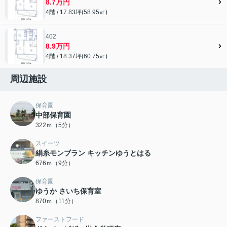
8.7万円
4階 / 17.83坪(58.95㎡)
402
8.9万円
4階 / 18.37坪(60.75㎡)
周辺施設
保育園
中部保育園
322ｍ（5分）
スイーツ
絹糸モンブラン キッチンゆうとはる
676ｍ（9分）
保育園
ゆうか さいち保育室
870ｍ（11分）
ファーストフード