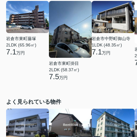
岩倉市中野町御山寺
岩倉市東町藤塚
1LDK (48.35㎡)
2LDK (65.96㎡)
7.1
7.1
万円
万円
2
岩倉市東町掛目
2LDK (58.37㎡)
7.5
万円
よく見られている物件