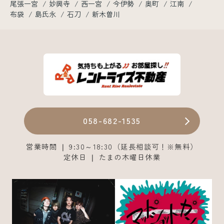
尾張一宮
妙興寺
西一宮
今伊勢
奥町
江南
布袋
島氏永
石刀
新木曽川
058-682-1535
営業時間 ❘ 9:30～18:30（延長相談可！※無料）
定休日 ❘ たまの木曜日休業