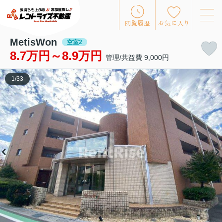
閲覧履歴
お気に入り
MetisWon
空室2
8.7万円～8.9万円
管理/共益費 9,000円
1
/
33