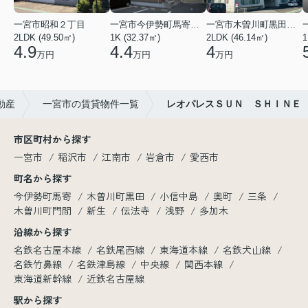
一宮市昭和２丁目
一宮市今伊勢町馬寄字福塚前
一宮市木曽川町黒田五ノ通り
2LDK (49.50㎡)
1K (32.37㎡)
2LDK (46.14㎡)
1
4.9
4.4
4
万円
万円
万円
動産
一宮市の賃貸物件一覧
レオパレスＳＵＮ ＳＨＩＮＥ
市区町村から探す
一宮市
稲沢市
江南市
岩倉市
愛西市
町名から探す
今伊勢町馬寄
木曽川町黒田
小信中島
奥町
三条
木曽川町門間
新生
伝法寺
浅野
多加木
沿線から探す
名鉄名古屋本線
名鉄尾西線
東海道本線
名鉄犬山線
名鉄竹鼻線
名鉄津島線
中央線
関西本線
東海道新幹線
近鉄名古屋線
駅から探す