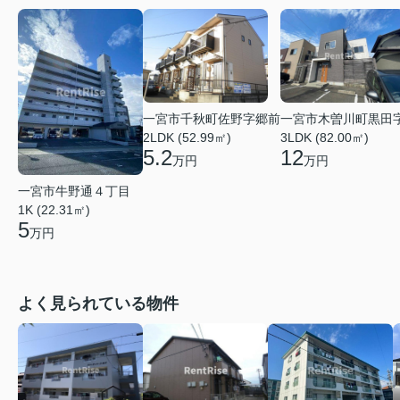
一宮市千秋町佐野字郷前
一宮市木曽川町黒田
2LDK (52.99㎡)
3LDK (82.00㎡)
5.2
12
万円
万円
一宮市牛野通４丁目
1K (22.31㎡)
5
万円
よく見られている物件