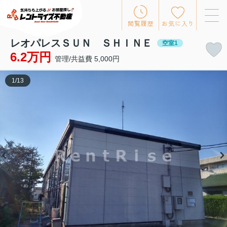
閲覧履歴
お気に入り
レオパレスＳＵＮ ＳＨＩＮＥ
空室1
6.2万円
管理/共益費 5,000円
1
/
13