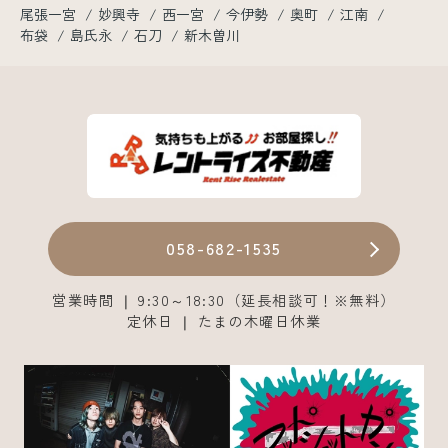
尾張一宮
妙興寺
西一宮
今伊勢
奥町
江南
布袋
島氏永
石刀
新木曽川
058-682-1535
営業時間 ❘ 9:30～18:30（延長相談可！※無料）
定休日 ❘ たまの木曜日休業