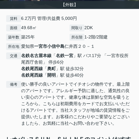
【外観】
6.2万円 管理/共益費 5,000円
賃料
49.68㎡
2DK
面積
間取り
築25年
1-2階/2階建
築年数
所在階
愛知県
一宮市
小信中島
仁井西２０－１
所在地
名鉄名古屋本線
「
名鉄一宮
」駅 バス17分 「一宮市役所
交通
尾西庁舎前」 停歩6分
名鉄尾西線
「
奥町
」駅 徒歩32分
名鉄尾西線
「
開明
」駅 徒歩40分
使い勝手の良いアパートでイチオシの物件です。最上階
備考
のアパートです。アレルギー予防に適した、通気性の良
い安心のアパートです。健康な体は新鮮な空気を吸うと
ころから。こちらは初期費用をカードでお支払いいただ
けるアパートです。当社スタッフが地域の賃貸情報をご
提供いたします。お客様のこだわりやご要望などござい
ましたら、お気軽に当社へお問い合わせ下さい。