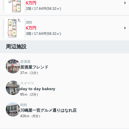
6万円
2階 / 17.64坪(58.32㎡)
305
6万円
3階 / 17.64坪(58.32㎡)
周辺施設
居酒屋
居酒屋フレンド
37ｍ（1分）
スイーツ
day to day bakery
95ｍ（2分）
焼肉
川嶋屋一宮グルメ通りはなれ店
426ｍ（6分）