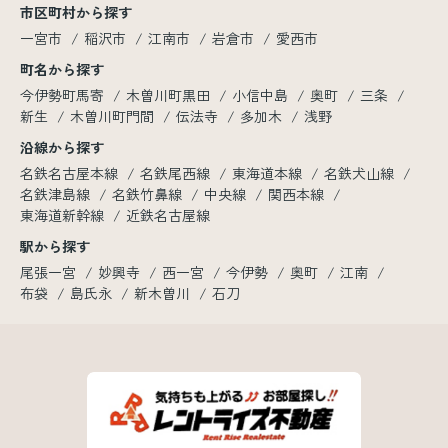
市区町村から探す
一宮市
稲沢市
江南市
岩倉市
愛西市
町名から探す
今伊勢町馬寄
木曽川町黒田
小信中島
奥町
三条
新生
木曽川町門間
伝法寺
多加木
浅野
沿線から探す
名鉄名古屋本線
名鉄尾西線
東海道本線
名鉄犬山線
名鉄津島線
名鉄竹鼻線
中央線
関西本線
東海道新幹線
近鉄名古屋線
駅から探す
尾張一宮
妙興寺
西一宮
今伊勢
奥町
江南
布袋
島氏永
新木曽川
石刀