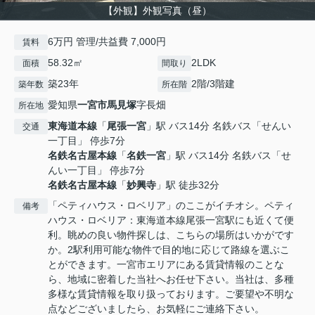
【外観】外観写真（昼）
6万円 管理/共益費 7,000円
賃料
58.32㎡
2LDK
面積
間取り
築23年
2階/3階建
築年数
所在階
愛知県
一宮市
馬見塚
字長畑
所在地
東海道本線
「
尾張一宮
」駅 バス14分 名鉄バス「せんい
交通
一丁目」 停歩7分
名鉄名古屋本線
「
名鉄一宮
」駅 バス14分 名鉄バス「せ
んい一丁目」 停歩7分
名鉄名古屋本線
「
妙興寺
」駅 徒歩32分
「ペティハウス・ロベリア」のここがイチオシ。ペティ
備考
ハウス・ロベリア：東海道本線尾張一宮駅にも近くて便
利。眺めの良い物件探しは、こちらの場所はいかがです
か。2駅利用可能な物件で目的地に応じて路線を選ぶこ
とができます。一宮市エリアにある賃貸情報のことな
ら、地域に密着した当社へお任せ下さい。当社は、多種
多様な賃貸情報を取り扱っております。ご要望や不明な
点などございましたら、お気軽にご連絡下さい。