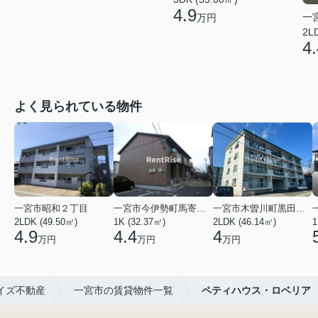
4.9
一
万円
2L
4.
よく見られている物件
一宮市昭和２丁目
一宮市今伊勢町馬寄字福塚前
一宮市木曽川町黒田五ノ通り
2LDK (49.50㎡)
1K (32.37㎡)
2LDK (46.14㎡)
1
4.9
4.4
4
万円
万円
万円
イズ不動産
一宮市の賃貸物件一覧
ペティハウス・ロベリア