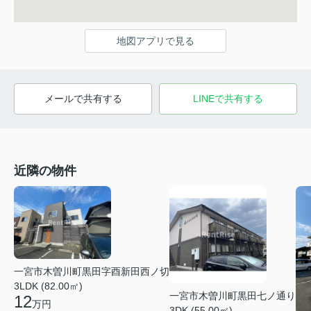
地図アプリで見る
メールで共有する
LINEで共有する
近隣の物件
一宮市木曽川町黒田字酉新田西ノ切
3LDK (82.00㎡)
一宮市木曽川町黒田七ノ通り
12
万円
3DK (55.00㎡)