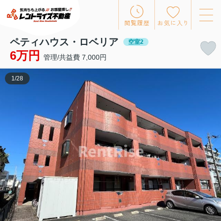
閲覧履歴
お気に入り
ペティハウス・ロベリア
空室2
6万円
管理/共益費 7,000円
1
/
28