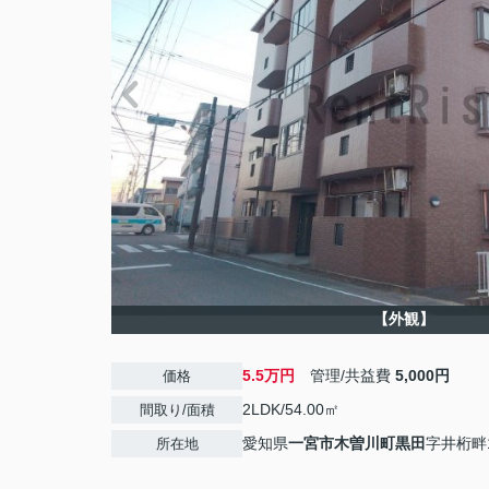
【外観】
5.5万円
管理/共益費
5,000円
価格
2LDK/54.00㎡
間取り/面積
愛知県
一宮市
木曽川町黒田
字井桁畔1
所在地