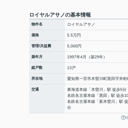
ロイヤルアサノの基本情報
物件名
ロイヤルアサノ
価格
5.5万円
管理/共益費
5,000円
築年月
1997年4月（築29年）
総戸数
13戸
所在地
愛知県
一宮市
木曽川町黒田
字井桁
交通
東海道本線
「
木曽川
」駅 徒歩5分
名鉄名古屋本線
「
黒田
」駅 徒歩1
名鉄名古屋本線
「
新木曽川
」駅 徒
分