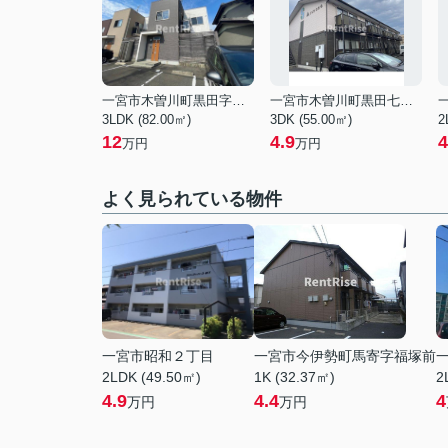
一宮市木曽川町黒田字酉新田西ノ切
一宮市木曽川町黒田七ノ通り
3LDK (82.00㎡)
3DK (55.00㎡)
2
12
4.9
4
万円
万円
よく見られている物件
一宮市昭和２丁目
一宮市今伊勢町馬寄字福塚前
2LDK (49.50㎡)
1K (32.37㎡)
2
4.9
4.4
4
万円
万円