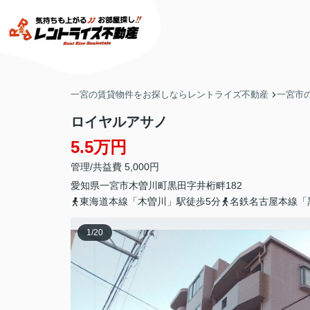
一宮の賃貸物件をお探しならレントライズ不動産
一宮市
ロイヤルアサノ
5.5万円
管理/共益費 5,000円
愛知県
一宮市
木曽川町黒田
字井桁畔182
東海道本線「木曽川」駅徒歩5分
名鉄名古屋本線「
1
/
20