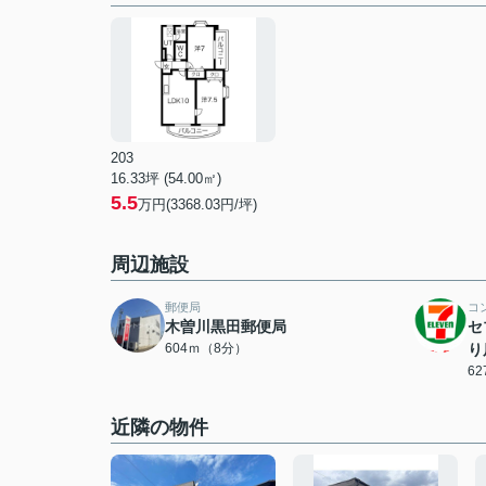
203
16.33坪 (54.00㎡)
5.5
万円(3368.03円/坪)
周辺施設
郵便局
コ
木曽川黒田郵便局
セ
604ｍ（8分）
り
6
近隣の物件