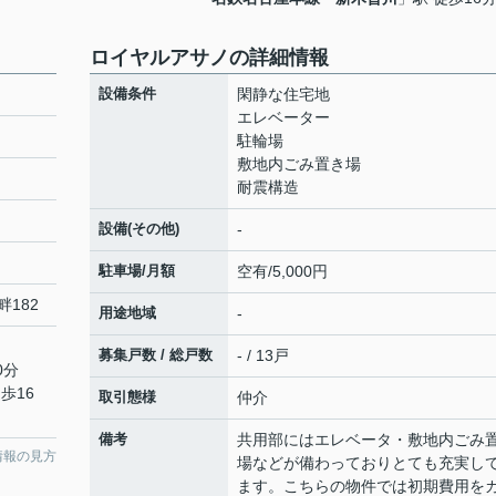
ロイヤルアサノの詳細情報
設備条件
閑静な住宅地
エレベーター
駐輪場
敷地内ごみ置き場
耐震構造
設備(その他)
-
駐車場/月額
空有/5,000円
畔182
用途地域
-
募集戸数 / 総戸数
- / 13戸
0分
歩16
取引態様
仲介
備考
共用部にはエレベータ・敷地内ごみ
情報の見方
場などが備わっておりとても充実し
ます。こちらの物件では初期費用を