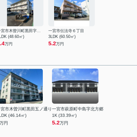
一宮市木曽川町黒田字篭守西
一宮市伝法寺６丁目
LDK (48.60㎡)
3LDK (60.50㎡)
.4
5.2
万円
万円
一宮市木曽川町黒田五ノ通り
一宮市萩原町中島字北方郷
LDK (46.14㎡)
1K (33.39㎡)
5.2
万円
万円