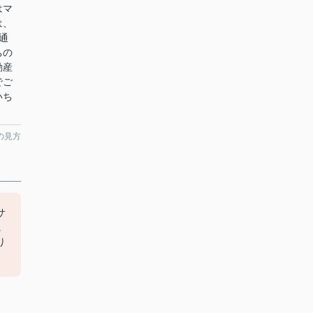
はマ
は、
通
ちの
動産
でご
いち
の見方
サ
に
り