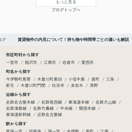
もっと見る
ブログトップへ
ログ
賃貸物件の内見について！持ち物や時間帯ごとの違いも解説
市区町村から探す
一宮市
稲沢市
江南市
岩倉市
愛西市
町名から探す
今伊勢町馬寄
木曽川町黒田
小信中島
奥町
三条
新生
木曽川町門間
伝法寺
多加木
浅野
沿線から探す
名鉄名古屋本線
名鉄尾西線
東海道本線
名鉄犬山線
名鉄津島線
名鉄竹鼻線
中央線
関西本線
東海道新幹線
近鉄名古屋線
駅から探す
尾張一宮
妙興寺
西一宮
今伊勢
奥町
江南