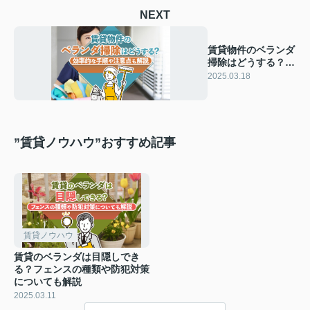
NEXT
賃貸物件のベランダ
掃除はどうする？効
率的な手順や注意点
2025.03.18
も解説
”賃貸ノウハウ”おすすめ記事
賃貸ノウハウ
賃貸のベランダは目隠しでき
る？フェンスの種類や防犯対策
についても解説
2025.03.11