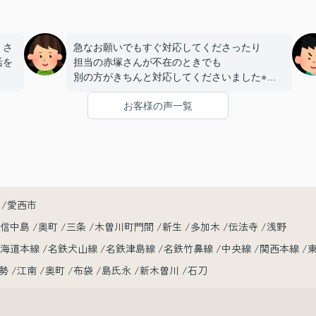
、さ
急なお願いでもすぐ対応してくださったり
活を
担当の赤塚さんが不在のときでも
別の方がきちんと対応してくださいました⭐︎
たの
お客様の声一覧
内見当日にたまたま同じアパートに
いま
もう一部屋空きがあるとしり
急遽そのお部屋も内見させてくださいました！
おかげで希望に合ったお部屋を見つけれました
⭐︎
お部屋明け渡しまで
時間が短かったのに素早い対応で
愛西市
本当に助かりました！
小信中島
奥町
三条
木曽川町門間
新生
多加木
伝法寺
浅野
赤塚さん、レントライズの皆さん
東海道本線
名鉄犬山線
名鉄津島線
名鉄竹鼻線
中央線
関西本線
この度は本当にありがとうございました♪
勢
江南
奥町
布袋
島氏永
新木曽川
石刀