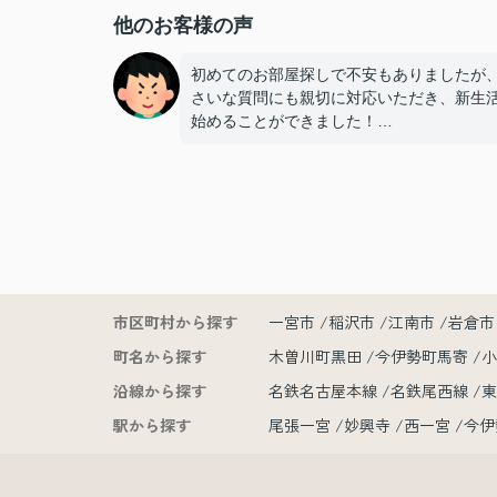
他のお客様の声
初めてのお部屋探しで不安もありましたが
さいな質問にも親切に対応いただき、新生
始めることができました！
手続きの多くをオンラインで対応いただけ
も非常に助かりました！
担当いただいた赤塚さん、ありがとうござ
した
市区町村から探す
一宮市
稲沢市
江南市
岩倉市
町名から探す
木曽川町黒田
今伊勢町馬寄
沿線から探す
名鉄名古屋本線
名鉄尾西線
駅から探す
尾張一宮
妙興寺
西一宮
今伊