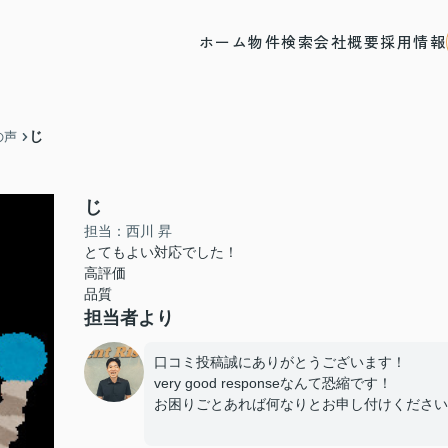
ホーム
物件検索
会社概要
採用情報
じ
の声
じ
担当：西川 昇
とてもよい対応でした！
高評価
品質
担当者より
口コミ投稿誠にありがとうございます！
very good responseなんて恐縮です！
お困りごとあれば何なりとお申し付けください