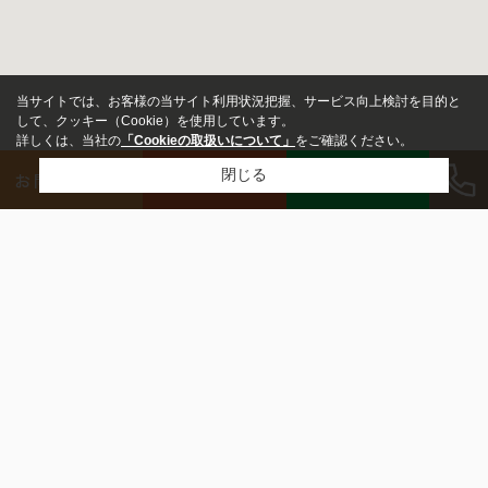
当サイトでは、お客様の当サイト利用状況把握、サービス向上検討を目的と
して、クッキー（Cookie）を使用しています。
詳しくは、当社の
「Cookieの取扱いについて」
をご確認ください。
LINE
閉じる
お問い合わせ
来店予約
アパート
市区町村から探す
マンション
一宮市
稲沢市
江南市
岩倉市
愛西市
一戸建て
町名から探す
木曽川町黒田
今伊勢町馬寄
小信中島
奥町
三条
賃料
木曽川町門間
新生
多加木
伝法寺
浅野
～
沿線から探す
名鉄名古屋本線
名鉄尾西線
東海道本線
名鉄犬山線