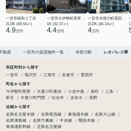
一宮市昭和２丁目
一宮市今伊勢町馬寄字福塚前
一宮市木曽川町黒田五ノ通り
2LDK (49.50㎡)
1K (32.37㎡)
2LDK (46.14㎡)
1
4.9
4.4
4
万円
万円
万円
不動産
一宮市の賃貸物件一覧
木曽川駅
レオパレス華
市区町村から探す
一宮市
稲沢市
江南市
岩倉市
愛西市
町名から探す
今伊勢町馬寄
木曽川町黒田
小信中島
奥町
三条
新生
木曽川町門間
伝法寺
多加木
浅野
沿線から探す
名鉄名古屋本線
名鉄尾西線
東海道本線
名鉄犬山線
名鉄津島線
名鉄竹鼻線
中央線
関西本線
東海道新幹線
近鉄名古屋線