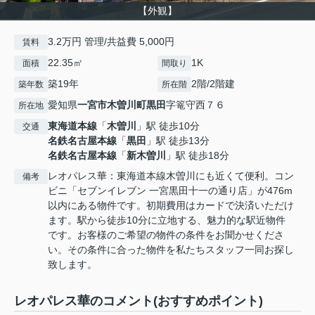
【外観】
3.2万円 管理/共益費 5,000円
賃料
22.35㎡
1K
面積
間取り
築19年
2階/2階建
築年数
所在階
愛知県
一宮市
木曽川町黒田
字篭守西７６
所在地
東海道本線
「
木曽川
」駅 徒歩10分
交通
名鉄名古屋本線
「
黒田
」駅 徒歩13分
名鉄名古屋本線
「
新木曽川
」駅 徒歩18分
レオパレス華：東海道本線木曽川にも近くて便利。コン
備考
ビニ「セブンイレブン 一宮黒田十一の通り店」が476m
以内にある物件です。初期費用はカードで決済いただけ
ます。駅から徒歩10分に立地する、魅力的な駅近物件
です。お客様のご希望の物件の条件をお聞かせくださ
い。その条件に合った物件を私たちスタッフ一同お探し
致します。
レオパレス華のコメント(おすすめポイント)