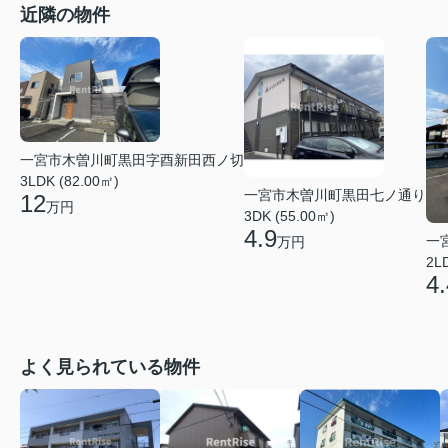
近隣の物件
一宮市木曽川町黒田字酉新田西ノ切
3LDK (82.00㎡)
一宮市木曽川町黒田七ノ通り
12
万円
3DK (55.00㎡)
4.9
一
万円
2L
4.
よく見られている物件