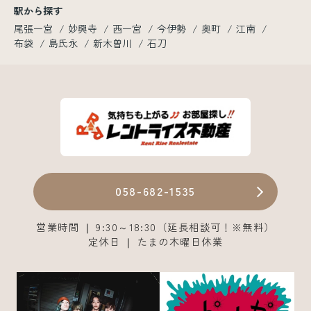
駅から探す
尾張一宮
妙興寺
西一宮
今伊勢
奥町
江南
布袋
島氏永
新木曽川
石刀
058-682-1535
営業時間 ❘ 9:30～18:30（延長相談可！※無料）
定休日 ❘ たまの木曜日休業