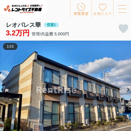
閲覧履歴
お気に入り
レオパレス華
空室1
3.2万円
管理/共益費 5,000円
1
/
16