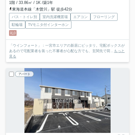
1階 / 33.86㎡ / 1K /築1年
東海道本線「木曽川」駅 徒歩42分
バス・トイレ別
室内洗濯機置場
エアコン
フローリング
駐輪場
TVモニタ付インターホン
礼0
「ウインフォート」：一宮市エリアの新居にピッタリ。宅配ボックスが
あるので宅配業者を装った不審者が心配な方でも、玄関先で荷...
もっと
見る
アパート