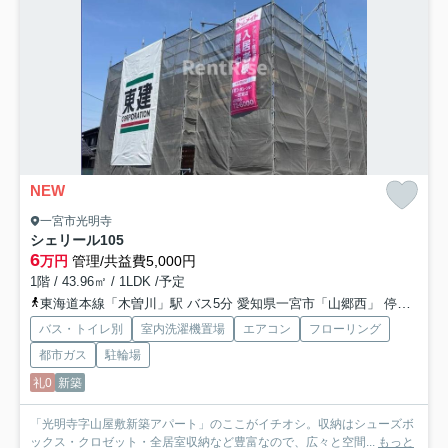
NEW
一宮市光明寺
シェリール
105
6
万円
管理/共益費5,000円
1階 / 43.96㎡ / 1LDK /予定
東海道本線「木曽川」駅 バス5分 愛知県一宮市「山郷西」 停歩12分
バス・トイレ別
室内洗濯機置場
エアコン
フローリング
都市ガス
駐輪場
礼0
新築
「光明寺字山屋敷新築アパート」のここがイチオシ。収納はシューズボ
ックス・クロゼット・全居室収納など豊富なので、広々と空間...
もっと