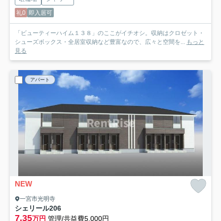
礼0
即入居可
「ビューティーハイム１３８」のここがイチオシ。収納はクロゼット・
シューズボックス・全居室収納など豊富なので、広々と空間を...
もっと
見る
アパート
NEW
一宮市光明寺
シェリール
206
7.35
万円
管理/共益費5,000円