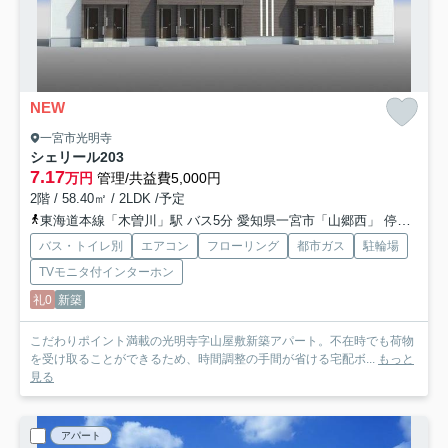
NEW
一宮市光明寺
シェリール
203
7.17
万円
管理/共益費5,000円
2階 / 58.40㎡ / 2LDK /予定
東海道本線「木曽川」駅 バス5分 愛知県一宮市「山郷西」 停歩12分
バス・トイレ別
エアコン
フローリング
都市ガス
駐輪場
TVモニタ付インターホン
礼0
新築
こだわりポイント満載の光明寺字山屋敷新築アパート。不在時でも荷物
を受け取ることができるため、時間調整の手間が省ける宅配ボ...
もっと
見る
アパート