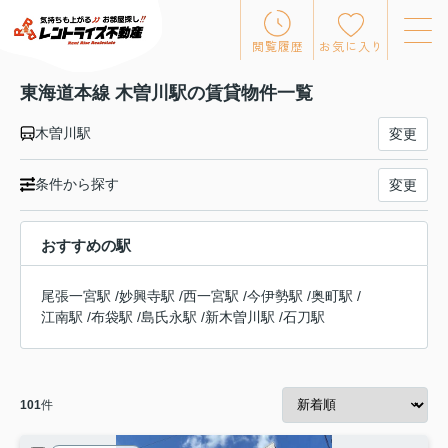
閲覧履歴
お気に入り
東海道本線 木曽川駅の賃貸物件一覧
木曽川駅
変更
条件から探す
変更
おすすめの駅
尾張一宮駅
/
妙興寺駅
/
西一宮駅
/
今伊勢駅
/
奥町駅
/
江南駅
/
布袋駅
/
島氏永駅
/
新木曽川駅
/
石刀駅
101
件