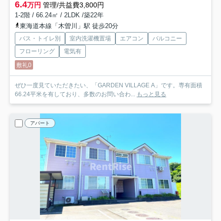
6.4
万円
管理/共益費3,800円
1-2階 / 66.24㎡ / 2LDK /築22年
東海道本線「木曽川」駅 徒歩20分
バス・トイレ別
室内洗濯機置場
エアコン
バルコニー
フローリング
電気有
敷礼0
ぜひ一度見ていただきたい、「GARDEN VILLAGE A」です。専有面積
66.24平米を有しており、多数のお問い合わ...
もっと見る
アパート