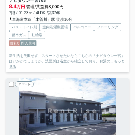
ナビタウン一宮
703
8.4
万円
管理/共益費8,000円
7階 / 91.23㎡ / 4LDK /築37年
東海道本線「木曽川」駅 徒歩16分
バス・トイレ別
室内洗濯機置場
バルコニー
フローリング
都市ガス
駐輪場
敷礼0
即入居可
新生活を失敗せず、スタートさせたいならこちらの「ナビタウン一宮」
はいかがでしょうか。洗面所は浴室から独立しており、お湯の...
もっと
見る
アパート