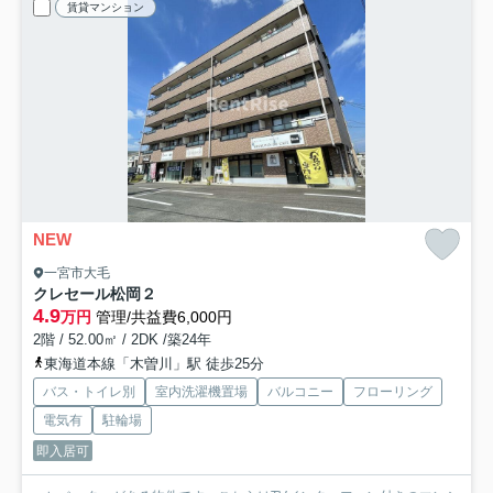
賃貸マンション
NEW
一宮市大毛
クレセール松岡２
4.9
万円
管理/共益費6,000円
2階 / 52.00㎡ / 2DK /築24年
東海道本線「木曽川」駅 徒歩25分
バス・トイレ別
室内洗濯機置場
バルコニー
フローリング
電気有
駐輪場
即入居可