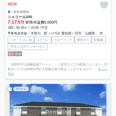
NEW
一宮市光明寺
シェリール
205
7.17
万円
管理/共益費5,000円
2階 / 58.40㎡ / 2LDK /予定
東海道本線「木曽川」駅 バス5分 愛知県一宮市「山郷西」 停歩12分
バス・トイレ別
エアコン
フローリング
都市ガス
駐輪場
TVモニタ付インターホン
礼0
新築
「光明寺字山屋敷新築アパート」：一宮市エリアの新居にピッタリ。宅
配ボックスは時間を問わず荷物を受け取ることができるので、...
もっと
見る
アパート