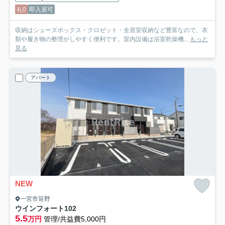
礼0
即入居可
収納はシューズボックス・クロゼット・全居室収納など豊富なので、衣
類や履き物の整理がしやすく便利です。室内設備は浴室乾燥機...
もっと
見る
アパート
NEW
一宮市笹野
ウインフォート
102
5.5
万円
管理/共益費5,000円