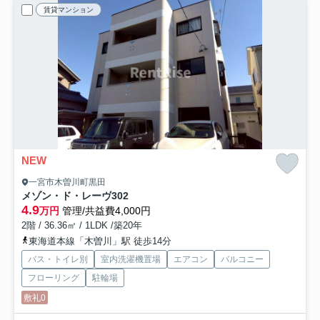
賃貸マンション
NEW
一宮市木曽川町黒田
メゾン・ド・レーヴ
302
4.9
万円
管理/共益費4,000円
2階 / 36.36㎡ / 1LDK /築20年
東海道本線「木曽川」駅 徒歩14分
バス・トイレ別
室内洗濯機置場
エアコン
バルコニー
フローリング
駐輪場
敷礼0