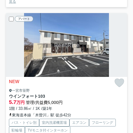
見る
アパート
NEW
一宮市笹野
ウインフォート
103
5.7
万円
管理/共益費5,000円
1階 / 33.86㎡ / 1K /築1年
東海道本線「木曽川」駅 徒歩42分
バス・トイレ別
室内洗濯機置場
エアコン
フローリング
駐輪場
TVモニタ付インターホン