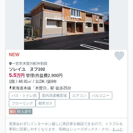
NEW
一宮市木曽川町外割田
ソレイユ ヌフ
102
5.5
万円
管理/共益費2,900円
1階 / 48.91㎡ / 1LDK /築9年
東海道本線「木曽川」駅 徒歩25分
バス・トイレ別
室内洗濯機置場
エアコン
バルコニー
フローリング
都市ガス
敷0
即入居可
直接会わずにインターホン越しに来訪者を確認できるので、トラブルを
事前に回避しやすくなります。収納はシューズボックス・クロ...
もっと