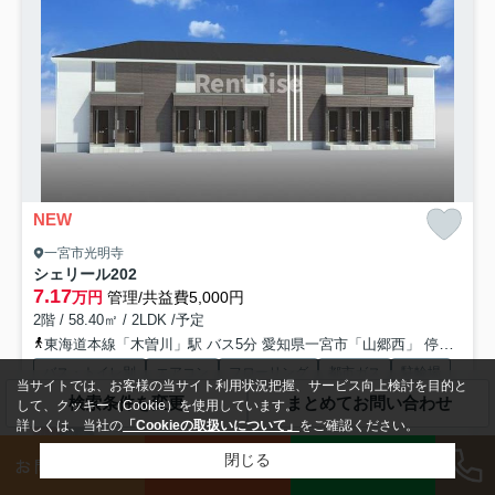
NEW
一宮市光明寺
シェリール
202
7.17
万円
管理/共益費5,000円
2階 / 58.40㎡ / 2LDK /予定
東海道本線「木曽川」駅 バス5分 愛知県一宮市「山郷西」 停歩12分
バス・トイレ別
エアコン
フローリング
都市ガス
駐輪場
当サイトでは、お客様の当サイト利用状況把握、サービス向上検討を目的と
TVモニタ付インターホン
検索条件を変更
まとめてお問い合わせ
して、クッキー（Cookie）を使用しています。
詳しくは、当社の
「Cookieの取扱いについて」
をご確認ください。
礼0
新築
LINE
閉じる
お問い合わせ
来店予約
収納はクロゼット・シューズボックス・全居室収納など豊富なので、衣