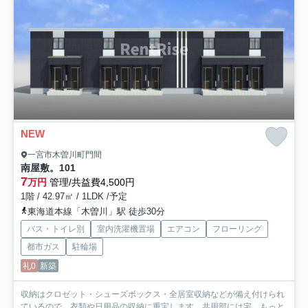
NEW
一宮市木曽川町門間
南屋敷。
101
7
万円
管理/共益費4,500円
1階 / 42.97㎡ / 1LDK /予定
東海道本線「木曽川」駅 徒歩30分
バス・トイレ別
室内洗濯機置場
エアコン
フローリング
都市ガス
駐輪場
礼0
新築
収納はクロゼット・シューズボックス・全居室収納などが備え付けられ
ているので、衣類や日用品の収納に重宝します。共用部には宅...
もっと