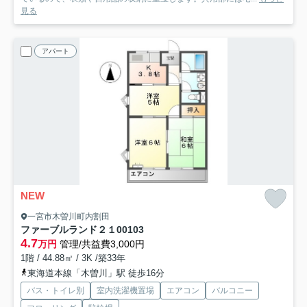
見る
アパート
NEW
一宮市木曽川町内割田
ファーブルランド２１
00103
4.7
万円
管理/共益費3,000円
1階 / 44.88㎡ / 3K /築33年
東海道本線「木曽川」駅 徒歩16分
バス・トイレ別
室内洗濯機置場
エアコン
バルコニー