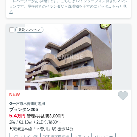
エレベーターがある物件です。こちらはTVインターフォン付きのマンシ
ョンです。屋根付きのベランダなら洗濯物を干すのにピッタ...
もっと見
る
賃貸マンション
NEW
一宮市木曽川町黒田
プランタン
205
5.4
万円
管理/共益費3,000円
2階 / 61.13㎡ / 2LDK /築30年
東海道本線「木曽川」駅 徒歩14分
バス・トイレ別
室内洗濯機置場
エアコン
バルコニー