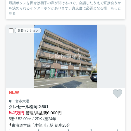
通話ボタンを押せば相手の声が聞けるので、会話したうえで直接会うか
を決められるインターホンがあります。身支度に必要となる様...
もっと
見る
賃貸マンション
NEW
一宮市大毛
クレセール松岡２
501
5.2
万円
管理/共益費6,000円
5階 / 52.00㎡ / 2DK /築24年
東海道本線「木曽川」駅 徒歩25分