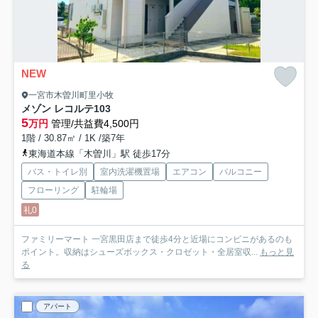
NEW
一宮市木曽川町里小牧
メゾン レコルテ
103
5
万円
管理/共益費4,500円
1階 / 30.87㎡ / 1K /築7年
東海道本線「木曽川」駅 徒歩17分
バス・トイレ別
室内洗濯機置場
エアコン
バルコニー
フローリング
駐輪場
礼0
ファミリーマート 一宮黒田店まで徒歩4分と近場にコンビニがあるのも
ポイント。収納はシューズボックス・クロゼット・全居室収...
もっと見
る
アパート