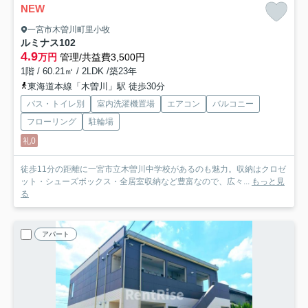
NEW
一宮市木曽川町里小牧
ルミナス
102
4.9
万円
管理/共益費3,500円
1階 / 60.21㎡ / 2LDK /築23年
東海道本線「木曽川」駅 徒歩30分
バス・トイレ別
室内洗濯機置場
エアコン
バルコニー
フローリング
駐輪場
礼0
徒歩11分の距離に一宮市立木曽川中学校があるのも魅力。収納はクロゼ
ット・シューズボックス・全居室収納など豊富なので、広々...
もっと見
る
アパート