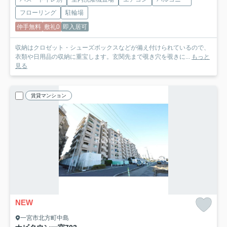
フローリング
駐輪場
仲手無料
敷礼0
即入居可
収納はクロゼット・シューズボックスなどが備え付けられているので、
衣類や日用品の収納に重宝します。玄関先まで覗き穴を覗きに...
もっと
見る
賃貸マンション
NEW
一宮市北方町中島