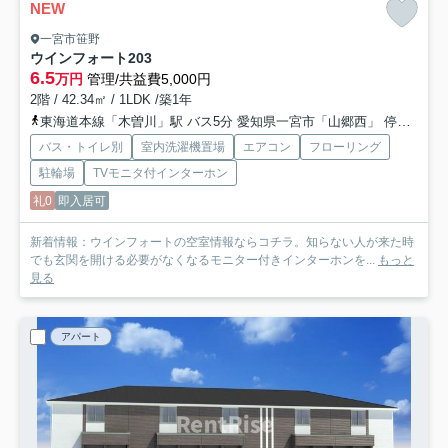
NEW
一宮市笹野
ウインフォート
203
6.5
万円
管理/共益費5,000円
2階 / 42.34㎡ / 1LDK /築1年
東海道本線「木曽川」駅 バス5分 愛知県一宮市「山郷西」 停歩22分
バス・トイレ別
室内洗濯機置場
エアコン
フローリング
駐輪場
TVモニタ付インターホン
礼0
即入居可
新着情報：ウインフォートの空室情報ならコチラ。知らない人が来た時
でも玄関を開ける必要がなくなるモニター付きインターホンを...
もっと
見る
アパート