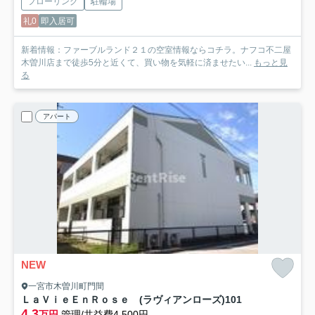
フローリング
駐輪場
礼0
即入居可
新着情報：ファーブルランド２１の空室情報ならコチラ。ナフコ不二屋
木曽川店まで徒歩5分と近くて、買い物を気軽に済ませたい...
もっと見
る
アパート
NEW
一宮市木曽川町門間
ＬａＶｉｅＥｎＲｏｓｅ (ラヴィアンローズ)
101
4.3
万円
管理/共益費4,500円