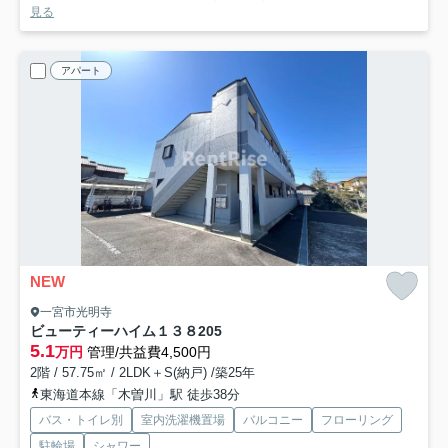
見る
アパート
NEW
一宮市光明寺
ビューティーハイム１３８
205
5.1
万円
管理/共益費4,500円
2階 / 57.75㎡ / 2LDK＋S(納戸) /築25年
東海道本線「木曽川」駅 徒歩38分
バス・トイレ別
室内洗濯機置場
バルコニー
フローリング
駐輪場
シャワー