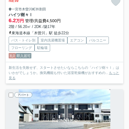
NEW
一宮市木曽川町外割田
ハイツ樹々Ⅰ
6.2
万円
管理/共益費4,500円
2階 / 56.20㎡ / 2DK /築17年
東海道本線「木曽川」駅 徒歩22分
バス・トイレ別
室内洗濯機置場
エアコン
バルコニー
フローリング
駐輪場
礼0
即入居可
新生活を失敗せず、スタートさせたいならこちらの「ハイツ樹々Ⅰ」は
いかがでしょうか。換気機能も付いた浴室乾燥機がおすすめの...
もっと
見る
アパート