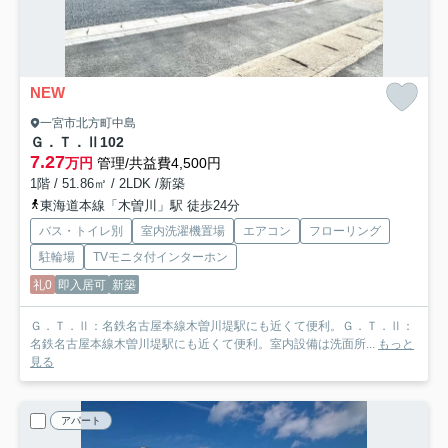
NEW
一宮市北方町中島
Ｇ．Ｔ．Ⅱ
102
7.27
万円
管理/共益費4,500円
1階 / 51.86㎡ / 2LDK /新築
東海道本線「木曽川」駅 徒歩24分
バス・トイレ別
室内洗濯機置場
エアコン
フローリング
駐輪場
TVモニタ付インターホン
礼0
即入居可
新築
Ｇ．Ｔ．Ⅱ：名鉄名古屋本線木曽川堤駅にも近くて便利。Ｇ．Ｔ．Ⅱ：
名鉄名古屋本線木曽川堤駅にも近くて便利。室内設備は洗面所...
もっと
見る
アパート