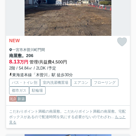
NEW
一宮市木曽川町門間
南屋敷。
206
8.13
万円
管理/共益費4,500円
2階 / 54.84㎡ / 2LDK /予定
東海道本線「木曽川」駅 徒歩30分
バス・トイレ別
室内洗濯機置場
エアコン
フローリング
都市ガス
駐輪場
礼0
新築
こだわりポイント満載の南屋敷。こだわりポイント満載の南屋敷。宅配
ボックスがあるので配達時間を気にする必要がないのでわざわ...
もっと
見る