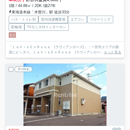
1階 / 44.88㎡ / 2DK /築27年
東海道本線「木曽川」駅 徒歩33分
バス・トイレ別
室内洗濯機置場
エアコン
フローリング
駐輪場
TVモニタ付インターホン
礼0
「ＬａＶｉｅＥｎＲｏｓｅ (ラヴィアンローズ)」：一宮市エリアの新
居にピッタリ。ＬａＶｉｅＥｎＲｏｓｅ (ラヴィアンロー...
もっと見る
アパート