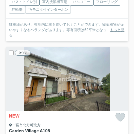
バス・トイレ別
室内洗濯機置場
バルコニー
フローリング
駐輪場
TVモニタ付インターホン
駐車場があり、敷地内に車を置いておくことができます。観葉植物が扱
いやすくなるベランダがあります。専有面積は52平米となっ...
もっと見
る
タウン
NEW
一宮市北方町北方
Garden Village A
105