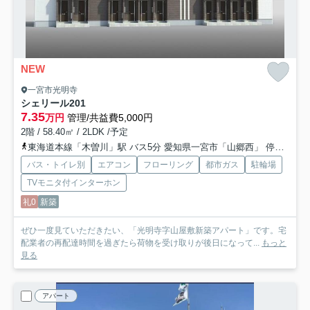
NEW
一宮市光明寺
シェリール
201
7.35
万円
管理/共益費5,000円
2階 / 58.40㎡ / 2LDK /予定
東海道本線「木曽川」駅 バス5分 愛知県一宮市「山郷西」 停歩12分
バス・トイレ別
エアコン
フローリング
都市ガス
駐輪場
TVモニタ付インターホン
礼0
新築
ぜひ一度見ていただきたい、「光明寺字山屋敷新築アパート」です。宅
配業者の再配達時間を過ぎたら荷物を受け取りが後日になって...
もっと
見る
アパート