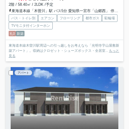
2階 / 58.40㎡ / 2LDK /予定
東海道本線「木曽川」駅 バス5分 愛知県一宮市「山郷西」 停歩12分
バス・トイレ別
エアコン
フローリング
都市ガス
駐輪場
TVモニタ付インターホン
礼0
新築
東海道本線木曽川駅周辺への引っ越しをお考えなら「光明寺字山屋敷新
築アパート」。収納はクロゼット・シューズボックス・全居室...
もっと
見る
アパート