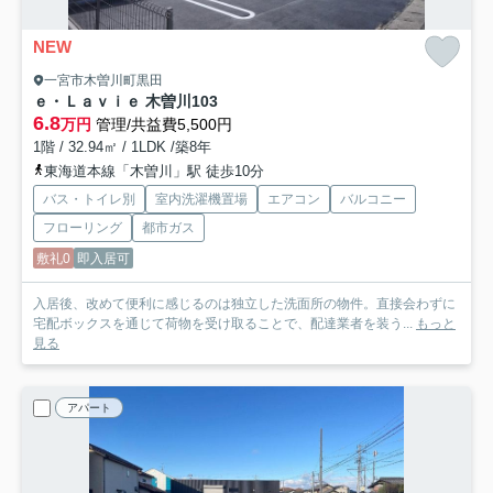
NEW
一宮市木曽川町黒田
ｅ・Ｌａｖｉｅ 木曽川
103
6.8
万円
管理/共益費5,500円
1階 / 32.94㎡ / 1LDK /築8年
東海道本線「木曽川」駅 徒歩10分
バス・トイレ別
室内洗濯機置場
エアコン
バルコニー
フローリング
都市ガス
敷礼0
即入居可
入居後、改めて便利に感じるのは独立した洗面所の物件。直接会わずに
宅配ボックスを通じて荷物を受け取ることで、配達業者を装う...
もっと
見る
アパート