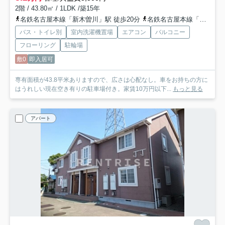
2階 / 43.80㎡ / 1LDK /築15年
名鉄名古屋本線「新木曽川」駅 徒歩20分
名鉄名古屋本線「石刀」駅 徒歩25分
バス・トイレ別
室内洗濯機置場
エアコン
バルコニー
フローリング
駐輪場
敷0
即入居可
専有面積が43.8平米ありますので、広さは心配なし。車をお持ちの方に
はうれしい現在空き有りの駐車場付き。家賃10万円以下...
もっと見る
アパート