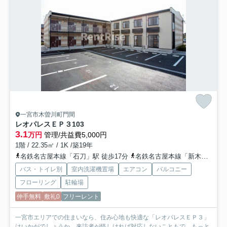
一宮市木曽川町門間
レオパレスＥＰ３
103
3.1
万円
管理/共益費5,000円
1階 / 22.35㎡ / 1K /築19年
名鉄名古屋本線「石刀」駅 徒歩17分
名鉄名古屋本線「新木曽川」駅 徒歩22分
バス・トイレ別
室内洗濯機置場
エアコン
バルコニー
フローリング
駐輪場
仲手無料
敷礼0
フリーレント
一宮市エリアでの住まいなら、住み心地も快適な「レオパレスＥＰ３」
はいかがでしょうか。来訪者が怪しければ対応しないこともで...
もっと