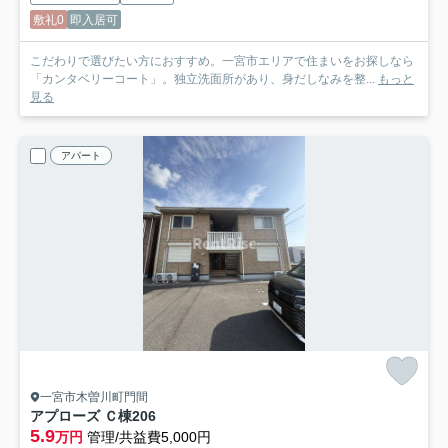
敷礼0
即入居可
こだわりで選びたい方におすすめ。一宮市エリアで住まいをお探しなら
「カンタベリーコート」。独立洗面所があり、身だしなみを整...
もっと
見る
アパート
一宮市木曽川町門間
アプローズ Ｃ棟
206
5.9
万円
管理/共益費5,000円