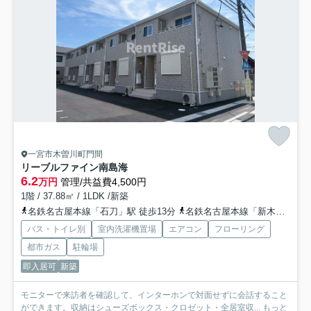
一宮市木曽川町門間
リーブルファイン南島海
6.2
万円
管理/共益費4,500円
1階 / 37.88㎡ / 1LDK /新築
名鉄名古屋本線「石刀」駅 徒歩13分
名鉄名古屋本線「新木曽川」駅 徒歩24分
バス・トイレ別
室内洗濯機置場
エアコン
フローリング
都市ガス
駐輪場
即入居可
新築
モニターで来訪者を確認して、インターホンで対面せずに会話すること
ができます。収納はシューズボックス・クロゼット・全居室収...
もっと