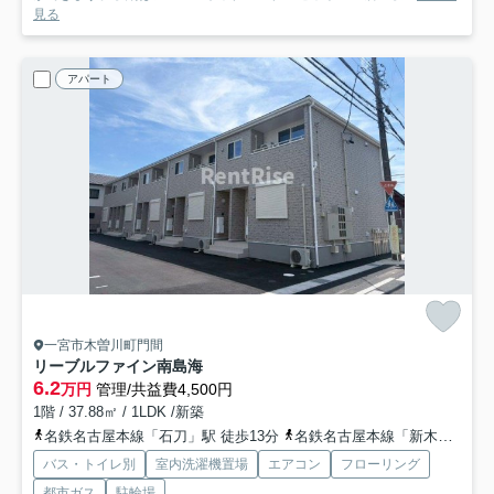
見る
アパート
一宮市木曽川町門間
リーブルファイン南島海
6.2
万円
管理/共益費4,500円
1階 / 37.88㎡ / 1LDK /新築
名鉄名古屋本線「石刀」駅 徒歩13分
名鉄名古屋本線「新木曽川」駅 徒歩24分
バス・トイレ別
室内洗濯機置場
エアコン
フローリング
都市ガス
駐輪場