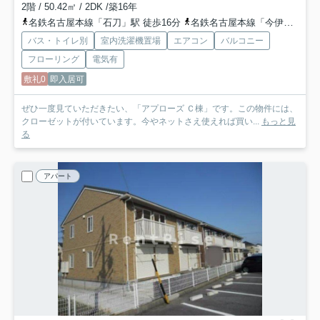
2階 / 50.42㎡ / 2DK /築16年
名鉄名古屋本線「石刀」駅 徒歩16分
名鉄名古屋本線「今伊勢」駅 徒歩25分
バス・トイレ別
室内洗濯機置場
エアコン
バルコニー
フローリング
電気有
敷礼0
即入居可
ぜひ一度見ていただきたい、「アプローズ Ｃ棟」です。この物件には、
クローゼットが付いています。今やネットさえ使えれば買い...
もっと見
る
アパート