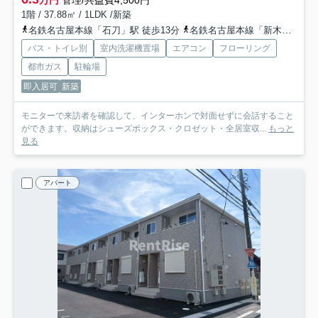
万円
管理/共益費4,500円
1階 / 37.88㎡ / 1LDK /新築
名鉄名古屋本線「石刀」駅 徒歩13分
名鉄名古屋本線「新木曽川」駅 徒歩24分
バス・トイレ別
室内洗濯機置場
エアコン
フローリング
都市ガス
駐輪場
即入居可
新築
モニターで来訪者を確認して、インターホンで対面せずに会話すること
ができます。収納はシューズボックス・クロゼット・全居室収...
もっと
見る
アパート