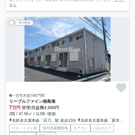
見る
アパート
一宮市木曽川町門間
リーブルファイン南島海
7
万円
管理/共益費4,500円
2階 / 47.56㎡ / 1LDK /新築
名鉄名古屋本線「石刀」駅 徒歩13分
名鉄名古屋本線「新木曽川」駅 徒歩24分
バス・トイレ別
室内洗濯機置場
エアコン
バルコニー