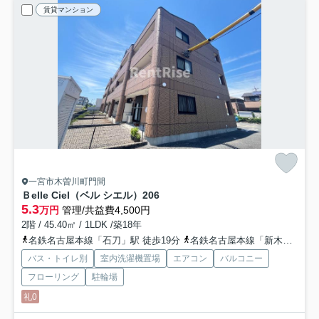
賃貸マンション
一宮市木曽川町門間
Ｂelle Ciel（ベル シエル）
206
5.3
万円
管理/共益費4,500円
2階 / 45.40㎡ / 1LDK /築18年
名鉄名古屋本線「石刀」駅 徒歩19分
名鉄名古屋本線「新木曽川」駅 徒歩27分
バス・トイレ別
室内洗濯機置場
エアコン
バルコニー
フローリング
駐輪場
礼0