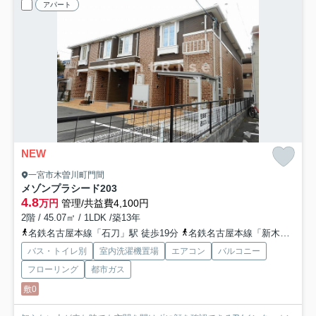
アパート
NEW
一宮市木曽川町門間
メゾンプラシード
203
4.8
万円
管理/共益費4,100円
2階 / 45.07㎡ / 1LDK /築13年
名鉄名古屋本線「石刀」駅 徒歩19分
名鉄名古屋本線「新木曽川」駅 徒歩27分
バス・トイレ別
室内洗濯機置場
エアコン
バルコニー
フローリング
都市ガス
敷0