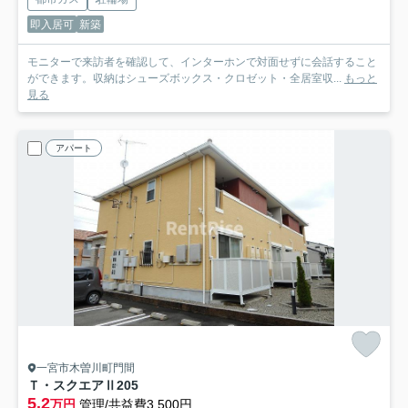
即入居可
新築
モニターで来訪者を確認して、インターホンで対面せずに会話すること
ができます。収納はシューズボックス・クロゼット・全居室収...
もっと
見る
アパート
一宮市木曽川町門間
Ｔ・スクエアⅡ
205
5.2
万円
管理/共益費3,500円