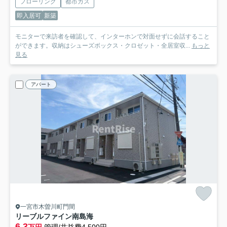
フローリング
都市ガス
即入居可
新築
モニターで来訪者を確認して、インターホンで対面せずに会話すること
ができます。収納はシューズボックス・クロゼット・全居室収...
もっと
見る
アパート
一宮市木曽川町門間
リーブルファイン南島海
6.3