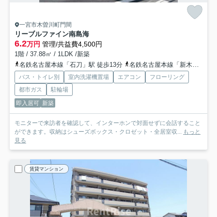
一宮市木曽川町門間
リーブルファイン南島海
6.2
万円
管理/共益費4,500円
1階 / 37.88㎡ / 1LDK /新築
名鉄名古屋本線「石刀」駅 徒歩13分
名鉄名古屋本線「新木曽川」駅 徒歩24分
バス・トイレ別
室内洗濯機置場
エアコン
フローリング
都市ガス
駐輪場
即入居可
新築
モニターで来訪者を確認して、インターホンで対面せずに会話すること
ができます。収納はシューズボックス・クロゼット・全居室収...
もっと
見る
賃貸マンション