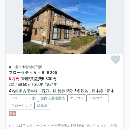
一宮市木曽川町門間
フローラティＡ・Ｂ Ｂ
205
6
万円
管理/共益費5,500円
2階 / 59.50㎡ / 2LDK /築24年
名鉄名古屋本線「石刀」駅 徒歩13分
名鉄名古屋本線「新木曽川」駅 徒歩25分
バス・トイレ別
室内洗濯機置場
エアコン
バルコニー
フローリング
駐輪場
敷0
近くにはファミリーマート 一宮馬寄店(徒歩4分)がありちょっとした買