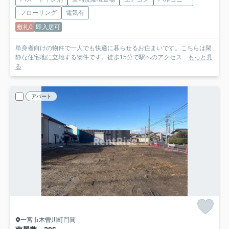
フローリング
電気有
敷礼0
即入居可
単身者向けの物件で一人でも快適に暮らせるお住まいです。こちらは閑
静な住宅地に立地する物件です。徒歩15分で駅へのアクセス...
もっと見
る
アパート
一宮市木曽川町門間