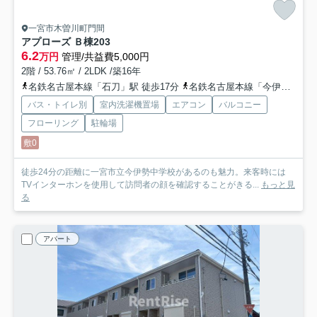
一宮市木曽川町門間
アプローズ Ｂ棟
203
6.2
万円
管理/共益費5,000円
2階 / 53.76㎡ / 2LDK /築16年
名鉄名古屋本線「石刀」駅 徒歩17分
名鉄名古屋本線「今伊勢」駅 徒歩25分
バス・トイレ別
室内洗濯機置場
エアコン
バルコニー
フローリング
駐輪場
敷0
徒歩24分の距離に一宮市立今伊勢中学校があるのも魅力。来客時には
TVインターホンを使用して訪問者の顔を確認することがきる...
もっと見
る
アパート