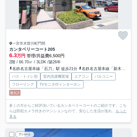
一宮市木曽川町門間
カンタベリーコート
205
6.3
万円
管理/共益費6,500円
2階 / 66.70㎡ / 3LDK /築26年
名鉄名古屋本線「石刀」駅 徒歩21分
名鉄名古屋本線「新木曽川」駅 徒歩28分
バス・トイレ別
室内洗濯機置場
エアコン
バルコニー
フローリング
TVモニタ付インターホン
敷礼0
多くの方からご好評頂いているカンタベリーコートのご紹介です。こち
らは防犯カメラ付きのマンションなので、安心した生活が送れ...
もっと
見る
アパート