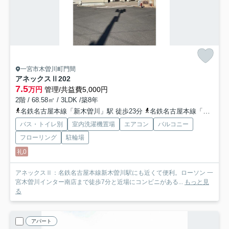
一宮市木曽川町門間
アネックスⅡ
202
7.5
万円
管理/共益費5,000円
2階 / 68.58㎡ / 3LDK /築8年
名鉄名古屋本線「新木曽川」駅 徒歩23分
名鉄名古屋本線「石刀」駅 徒歩25分
バス・トイレ別
室内洗濯機置場
エアコン
バルコニー
フローリング
駐輪場
礼0
アネックスⅡ：名鉄名古屋本線新木曽川駅にも近くて便利。ローソン 一
宮木曽川インター南店まで徒歩7分と近場にコンビニがある...
もっと見
る
アパート