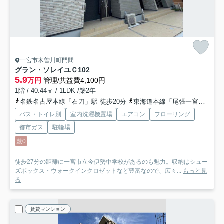
一宮市木曽川町門間
グラン・ソレイユＣ
102
5.9
万円
管理/共益費4,100円
1階 / 40.44㎡ / 1LDK /築2年
名鉄名古屋本線「石刀」駅 徒歩20分
東海道本線「尾張一宮」駅 バス7分 「名鉄」 停歩17分
バス・トイレ別
室内洗濯機置場
エアコン
フローリング
都市ガス
駐輪場
敷0
徒歩27分の距離に一宮市立今伊勢中学校があるのも魅力。収納はシュー
ズボックス・ウォークインクロゼットなど豊富なので、広々...
もっと見
る
賃貸マンション