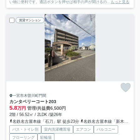
い物に便利です。通話ボタンを押せば相手の声が聞けるの...
もっと見る
賃貸マンション
一宮市木曽川町門間
カンタベリーコート
203
5.8
万円
管理/共益費6,500円
2階 / 56.52㎡ / 2LDK /築26年
名鉄名古屋本線「石刀」駅 徒歩23分
名鉄名古屋本線「新木曽川」駅 徒歩27分
バス・トイレ別
室内洗濯機置場
エアコン
バルコニー
フローリング
駐輪場