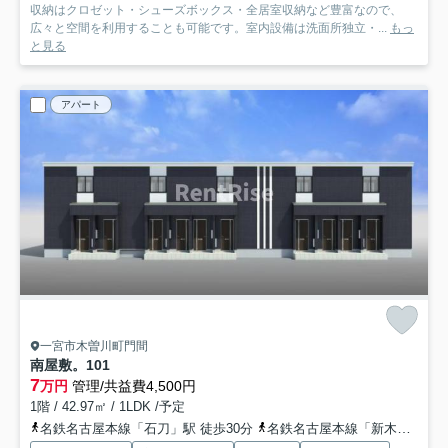
収納はクロゼット・シューズボックス・全居室収納など豊富なので、
広々と空間を利用することも可能です。室内設備は洗面所独立・...
もっ
と見る
アパート
一宮市木曽川町門間
南屋敷。
101
7
万円
管理/共益費4,500円
1階 / 42.97㎡ / 1LDK /予定
名鉄名古屋本線「石刀」駅 徒歩30分
名鉄名古屋本線「新木曽川」駅 徒歩24分