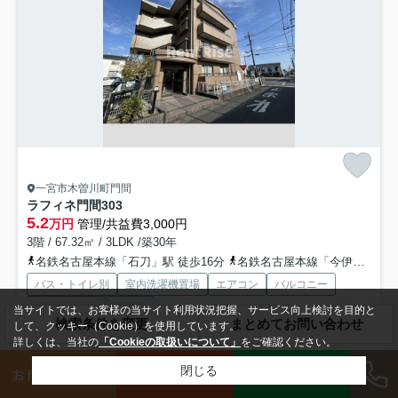
一宮市木曽川町門間
ラフィネ門間
303
5.2
万円
管理/共益費3,000円
3階 / 67.32㎡ / 3LDK /築30年
名鉄名古屋本線「石刀」駅 徒歩16分
名鉄名古屋本線「今伊勢」駅 徒歩24分
バス・トイレ別
室内洗濯機置場
エアコン
バルコニー
フローリング
電気有
当サイトでは、お客様の当サイト利用状況把握、サービス向上検討を目的と
検索条件を変更
まとめてお問い合わせ
して、クッキー（Cookie）を使用しています。
礼0
即入居可
詳しくは、当社の
「Cookieの取扱いについて」
をご確認ください。
一宮市エリアでの住まいなら、住み心地も快適な「ラフィネ門間」はい
LINE
閉じる
お問い合わせ
来店予約
かがでしょうか。二人で入居して光熱費も生活費も抑えられる...
もっと