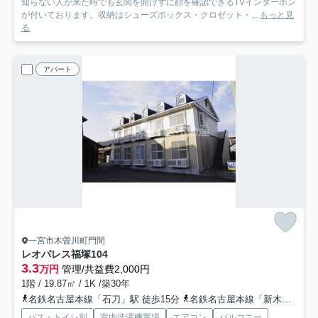
知らない人が来た時でも玄関を開けずに顔を確認できるTVインターホン
が付いております。収納はシューズボックス・クロゼット・...
もっと見
る
アパート
一宮市木曽川町門間
レオパレス福塚
104
3.3
万円
管理/共益費2,000円
1階 / 19.87㎡ / 1K /築30年
名鉄名古屋本線「石刀」駅 徒歩15分
名鉄名古屋本線「新木曽川」駅 徒歩21分
バス・トイレ別
室内洗濯機置場
エアコン
バルコニー