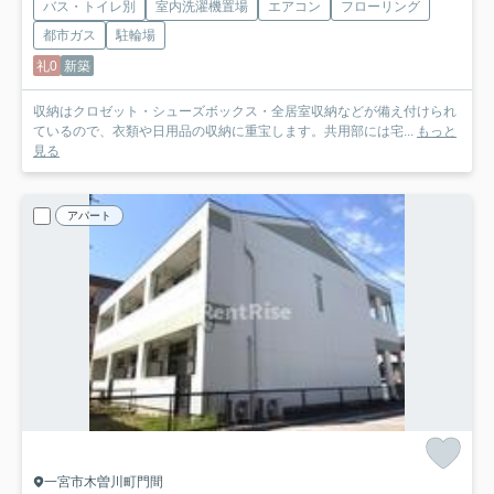
バス・トイレ別
室内洗濯機置場
エアコン
フローリング
都市ガス
駐輪場
礼0
新築
収納はクロゼット・シューズボックス・全居室収納などが備え付けられ
ているので、衣類や日用品の収納に重宝します。共用部には宅...
もっと
見る
アパート
一宮市木曽川町門間