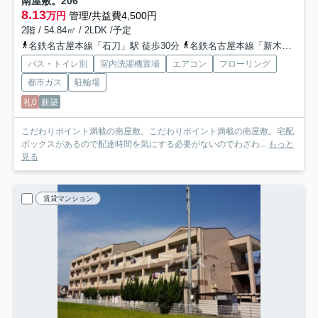
南屋敷。
206
8.13
万円
管理/共益費4,500円
2階 / 54.84㎡ / 2LDK /予定
名鉄名古屋本線「石刀」駅 徒歩30分
名鉄名古屋本線「新木曽川」駅 徒歩24分
バス・トイレ別
室内洗濯機置場
エアコン
フローリング
都市ガス
駐輪場
礼0
新築
こだわりポイント満載の南屋敷。こだわりポイント満載の南屋敷。宅配
ボックスがあるので配達時間を気にする必要がないのでわざわ...
もっと
見る
賃貸マンション