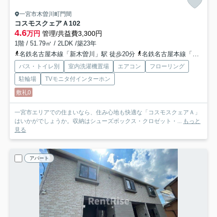
一宮市木曽川町門間
コスモスクェアＡ
102
4.6
万円
管理/共益費3,300円
1階 / 51.79㎡ / 2LDK /築23年
名鉄名古屋本線「新木曽川」駅 徒歩20分
名鉄名古屋本線「石刀」駅 徒歩24分
バス・トイレ別
室内洗濯機置場
エアコン
フローリング
駐輪場
TVモニタ付インターホン
敷礼0
一宮市エリアでの住まいなら、住み心地も快適な「コスモスクェアＡ」
はいかがでしょうか。収納はシューズボックス・クロゼット・...
もっと
見る
アパート