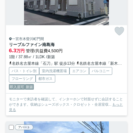
一宮市木曽川町門間
リーブルファイン南島海
6.3
万円
管理/共益費4,500円
1階 / 37.88㎡ / 1LDK /新築
名鉄名古屋本線「石刀」駅 徒歩13分
名鉄名古屋本線「新木曽川」駅 徒歩24分
バス・トイレ別
室内洗濯機置場
エアコン
バルコニー
フローリング
都市ガス
即入居可
新築
モニターで来訪者を確認して、インターホンで対面せずに会話すること
ができます。収納はシューズボックス・クロゼット・全居室収...
もっと
見る
アパート