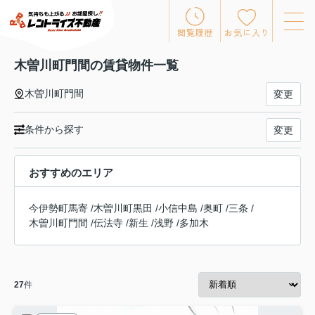
閲覧履歴
お気に入り
木曽川町門間の賃貸物件一覧
木曽川町門間
変更
条件から探す
変更
おすすめのエリア
今伊勢町馬寄
/
木曽川町黒田
/
小信中島
/
奥町
/
三条
/
木曽川町門間
/
伝法寺
/
新生
/
浅野
/
多加木
27
件