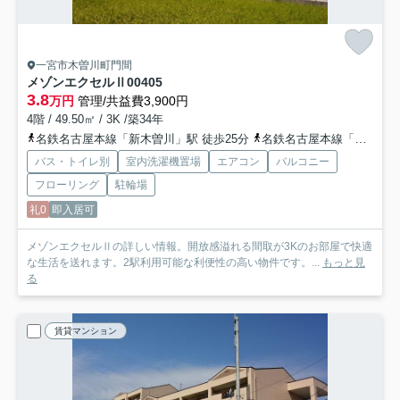
一宮市木曽川町門間
メゾンエクセルⅡ
00405
3.8
万円
管理/共益費3,900円
4階 / 49.50㎡ / 3K /築34年
名鉄名古屋本線「新木曽川」駅 徒歩25分
名鉄名古屋本線「石刀」駅 徒歩19分
バス・トイレ別
室内洗濯機置場
エアコン
バルコニー
フローリング
駐輪場
礼0
即入居可
メゾンエクセルⅡの詳しい情報。開放感溢れる間取が3Kのお部屋で快適
な生活を送れます。2駅利用可能な利便性の高い物件です。...
もっと見
る
賃貸マンション