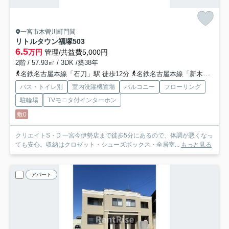
一宮市木曽川町門間
リトルタウン福塚
503
6.5
万円
管理/共益費5,000円
2階 / 57.93㎡ / 3DK /築38年
名鉄名古屋本線「石刀」駅 徒歩12分
名鉄名古屋本線「新木曽川」駅 徒歩22分
バス・トイレ別
室内洗濯機置場
バルコニー
フローリング
駐輪場
TVモニタ付インターホン
敷0
クリエイトS・D 一宮今伊勢店まで徒歩5分にあるので、体調が悪くなっ
ても安心。収納はクロゼット・シューズボックス・全居室...
もっと見る
アパート