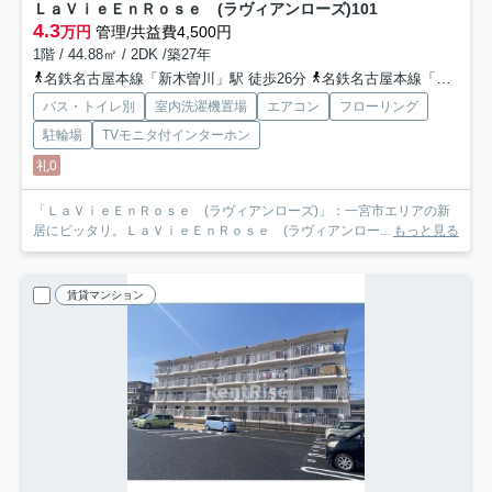
ＬａＶｉｅＥｎＲｏｓｅ (ラヴィアンローズ)
101
4.3
万円
管理/共益費4,500円
1階 / 44.88㎡ / 2DK /築27年
名鉄名古屋本線「新木曽川」駅 徒歩26分
名鉄名古屋本線「石刀」駅 徒歩24分
バス・トイレ別
室内洗濯機置場
エアコン
フローリング
駐輪場
TVモニタ付インターホン
礼0
「ＬａＶｉｅＥｎＲｏｓｅ (ラヴィアンローズ)」：一宮市エリアの新
居にピッタリ。ＬａＶｉｅＥｎＲｏｓｅ (ラヴィアンロー...
もっと見る
賃貸マンション