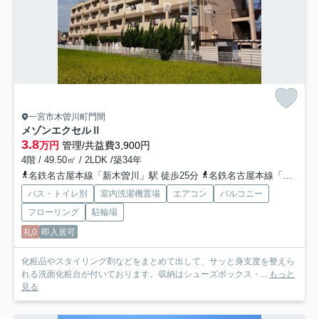
一宮市木曽川町門間
メゾンエクセルⅡ
3.8
万円
管理/共益費3,900円
4階 / 49.50㎡ / 2LDK /築34年
名鉄名古屋本線「新木曽川」駅 徒歩25分
名鉄名古屋本線「石刀」駅 徒歩19分
バス・トイレ別
室内洗濯機置場
エアコン
バルコニー
フローリング
駐輪場
礼0
即入居可
化粧品やスタイリング剤などをまとめて出して、サッと身支度を整えら
れる洗面化粧台が付いております。収納はシューズボックス・...
もっと
見る