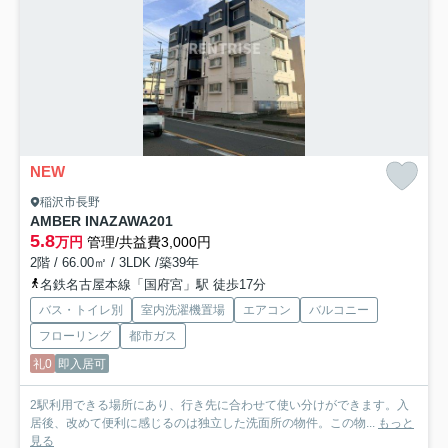
NEW
稲沢市長野
AMBER INAZAWA
201
5.8
万円
管理/共益費3,000円
2階 / 66.00㎡ / 3LDK /築39年
名鉄名古屋本線「国府宮」駅 徒歩17分
バス・トイレ別
室内洗濯機置場
エアコン
バルコニー
フローリング
都市ガス
礼0
即入居可
2駅利用できる場所にあり、行き先に合わせて使い分けができます。入
居後、改めて便利に感じるのは独立した洗面所の物件。この物...
もっと
見る