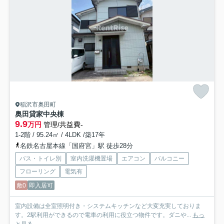
稲沢市奥田町
奥田貸家
中央棟
9.9
万円
管理/共益費-
1-2階 / 95.24㎡ / 4LDK /築17年
名鉄名古屋本線「国府宮」駅 徒歩28分
バス・トイレ別
室内洗濯機置場
エアコン
バルコニー
フローリング
電気有
敷0
即入居可
室内設備は全室照明付き・システムキッチンなど大変充実しておりま
す。2駅利用ができるので電車の利用に役立つ物件です。ダニや...
もっ