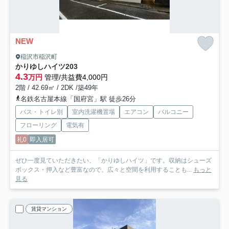
NEW
稲沢市稲沢町
かりゆしハイツ
203
4.3
万円
管理/共益費4,000円
2階 / 42.69㎡ / 2DK /築49年
名鉄名古屋本線「国府宮」駅 徒歩26分
バス・トイレ別
室内洗濯機置場
エアコン
バルコニー
フローリング
電気有
礼0
即入居可
ぜひ一度見ていただきたい、「かりゆしハイツ」です。収納はシューズ
ボックス・押入など豊富なので、広々と空間を利用することも...
もっと
見る
賃貸マンション