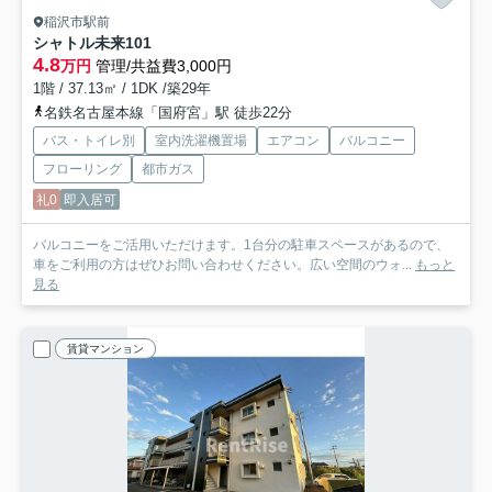
稲沢市駅前
シャトル未来
101
4.8
万円
管理/共益費3,000円
1階 / 37.13㎡ / 1DK /築29年
名鉄名古屋本線「国府宮」駅 徒歩22分
バス・トイレ別
室内洗濯機置場
エアコン
バルコニー
フローリング
都市ガス
礼0
即入居可
バルコニーをご活用いただけます。1台分の駐車スペースがあるので、
車をご利用の方はぜひお問い合わせください。広い空間のウォ...
もっと
見る
賃貸マンション