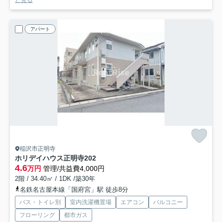
と見る
アパート
稲沢市正明寺
ホリデイハウス正明寺
202
4.6
万円
管理/共益費4,000円
2階 / 34.40㎡ / 1DK /築30年
名鉄名古屋本線「国府宮」駅 徒歩8分
バス・トイレ別
室内洗濯機置場
エアコン
バルコニー
フローリング
都市ガス