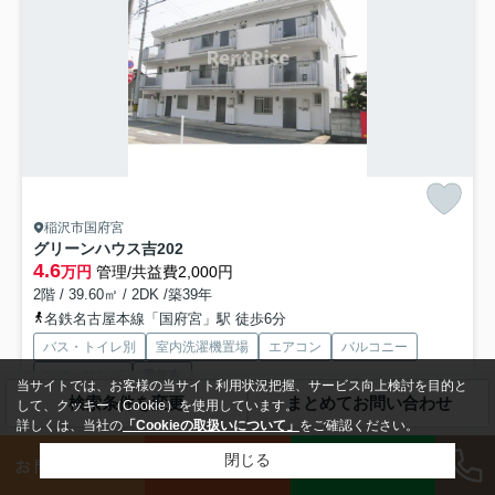
稲沢市国府宮
グリーンハウス吉
202
4.6
万円
管理/共益費2,000円
2階 / 39.60㎡ / 2DK /築39年
名鉄名古屋本線「国府宮」駅 徒歩6分
バス・トイレ別
室内洗濯機置場
エアコン
バルコニー
フローリング
電気有
当サイトでは、お客様の当サイト利用状況把握、サービス向上検討を目的と
検索条件を変更
まとめてお問い合わせ
して、クッキー（Cookie）を使用しています。
敷0
即入居可
詳しくは、当社の
「Cookieの取扱いについて」
をご確認ください。
こだわりで選びたい方におすすめ。稲沢市エリアで住まいをお探しなら
LINE
閉じる
お問い合わせ
来店予約
「グリーンハウス吉」。なんと専有面積が39.6平米もござ...
もっと見る