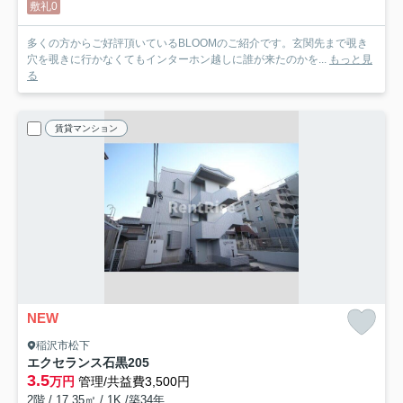
敷礼0
多くの方からご好評頂いているBLOOMのご紹介です。玄関先まで覗き
穴を覗きに行かなくてもインターホン越しに誰が来たのかを...
もっと見
る
賃貸マンション
NEW
稲沢市松下
エクセランス石黒
205
3.5
万円
管理/共益費3,500円
2階 / 17.35㎡ / 1K /築34年