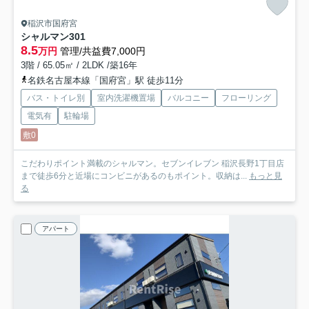
稲沢市国府宮
シャルマン
301
8.5
万円
管理/共益費7,000円
3階 / 65.05㎡ / 2LDK /築16年
名鉄名古屋本線「国府宮」駅 徒歩11分
バス・トイレ別
室内洗濯機置場
バルコニー
フローリング
電気有
駐輪場
敷0
こだわりポイント満載のシャルマン。セブンイレブン 稲沢長野1丁目店
まで徒歩6分と近場にコンビニがあるのもポイント。収納は...
もっと見
る
アパート