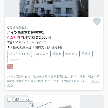
稲沢市高御堂
ハイツ高御堂Ｄ棟
00301
4.5
万円
管理/共益費2,000円
3階 / 54.67㎡ / 3DK /築47年
名鉄名古屋本線「国府宮」駅 徒歩7分
バス・トイレ別
バルコニー
電気有
都市ガス
駐輪場
シャワー
礼0
ハイツ高御堂Ｄ棟：名鉄名古屋本線国府宮駅にも近くて便利。収納も可
能な洗面化粧台が備え付けられています。収納はクロゼット・...
もっと
見る
賃貸マンション