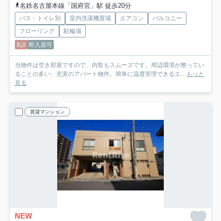
名鉄名古屋本線「国府宮」駅 徒歩20分
バス・トイレ別
室内洗濯機置場
エアコン
バルコニー
フローリング
駐輪場
礼0
即入居可
当物件は空き部屋ですので、内覧もスムーズです。周辺環境が整ってい
ることの多い、充実のアパート物件。簡単に温度管理できるエ...
もっと
見る
賃貸マンション
NEW