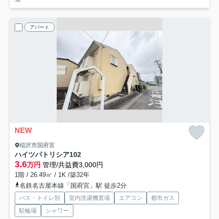
アパート
NEW
稲沢市国府宮
ハイツパトリシア
102
3.6
万円
管理/共益費3,000円
1階 / 26.49㎡ / 1K /築32年
名鉄名古屋本線「国府宮」駅 徒歩2分
バス・トイレ別
室内洗濯機置場
エアコン
都市ガス
駐輪場
シャワー