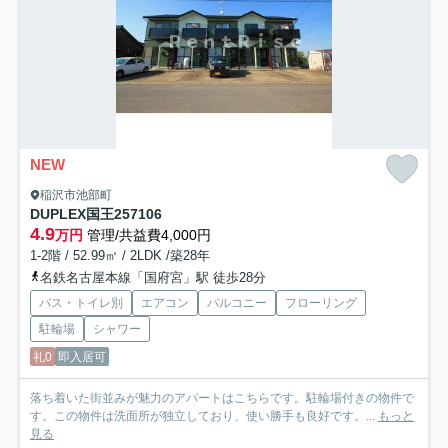
NEW
稲沢市池部町
DUPLEX国王257
106
4.9
万円
管理/共益費4,000円
1-2階 / 52.99㎡ / 2LDK /築28年
名鉄名古屋本線「国府宮」駅 徒歩28分
バス・トイレ別
エアコン
バルコニー
フローリング
駐輪場
シャワー
礼0
即入居可
落ち着いた街並みが魅力のアパートはこちらです。駐輪場付きの物件で
す。この物件は洗面所が独立しており、使い勝手も良好です。...
もっと
見る