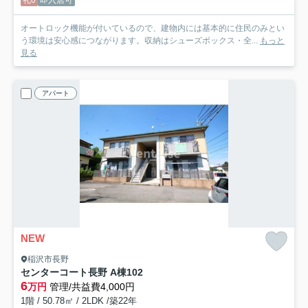
オートロック機能が付いているので、建物内には基本的に住民のみとい
う環境は安心感につながります。収納はシューズボックス・全...
もっと
見る
アパート
NEW
稲沢市長野
センターコート長野 A棟
102
6
万円
管理/共益費4,000円
1階 / 50.78㎡ / 2LDK /築22年