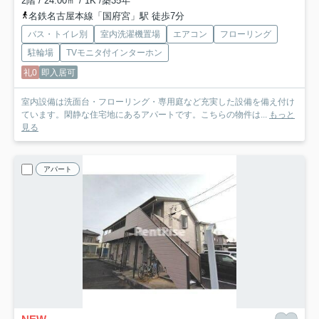
2階 / 24.00㎡ / 1K /築35年
名鉄名古屋本線「国府宮」駅 徒歩7分
バス・トイレ別
室内洗濯機置場
エアコン
フローリング
駐輪場
TVモニタ付インターホン
礼0
即入居可
室内設備は洗面台・フローリング・専用庭など充実した設備を備え付け
ています。閑静な住宅地にあるアパートです。こちらの物件は...
もっと
見る
アパート