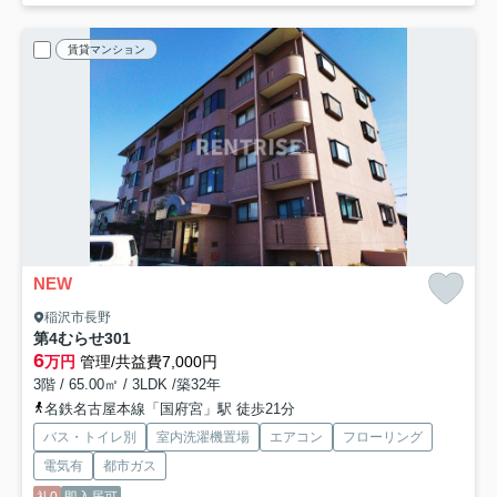
賃貸マンション
NEW
稲沢市長野
第4むらせ
301
6
万円
管理/共益費7,000円
3階 / 65.00㎡ / 3LDK /築32年
名鉄名古屋本線「国府宮」駅 徒歩21分
バス・トイレ別
室内洗濯機置場
エアコン
フローリング
電気有
都市ガス
礼0
即入居可