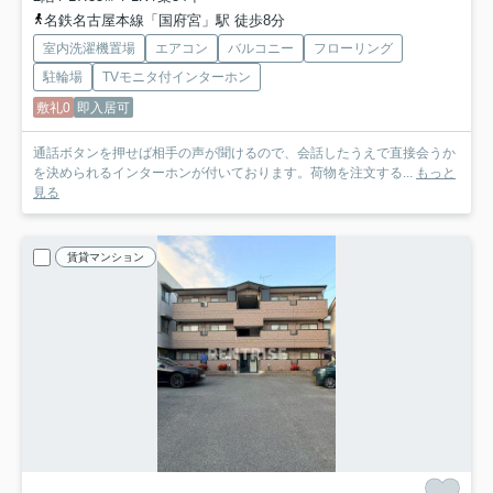
名鉄名古屋本線「国府宮」駅 徒歩8分
室内洗濯機置場
エアコン
バルコニー
フローリング
駐輪場
TVモニタ付インターホン
敷礼0
即入居可
通話ボタンを押せば相手の声が聞けるので、会話したうえで直接会うか
を決められるインターホンが付いております。荷物を注文する...
もっと
見る
賃貸マンション