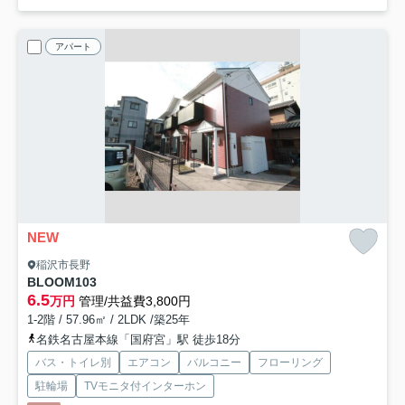
アパート
NEW
稲沢市長野
BLOOM
103
6.5
万円
管理/共益費3,800円
1-2階 / 57.96㎡ / 2LDK /築25年
名鉄名古屋本線「国府宮」駅 徒歩18分
バス・トイレ別
エアコン
バルコニー
フローリング
駐輪場
TVモニタ付インターホン