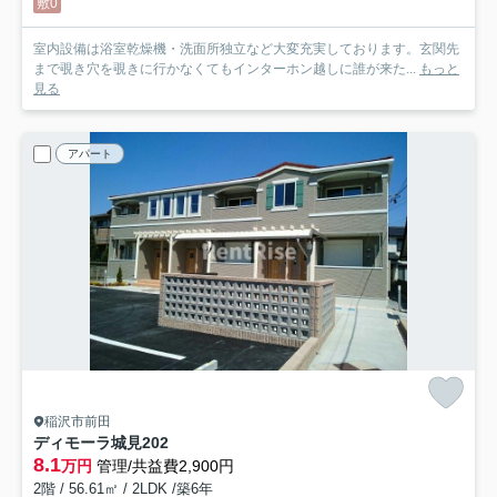
敷0
室内設備は浴室乾燥機・洗面所独立など大変充実しております。玄関先
まで覗き穴を覗きに行かなくてもインターホン越しに誰が来た...
もっと
見る
アパート
稲沢市前田
ディモーラ城見
202
8.1
万円
管理/共益費2,900円
2階 / 56.61㎡ / 2LDK /築6年