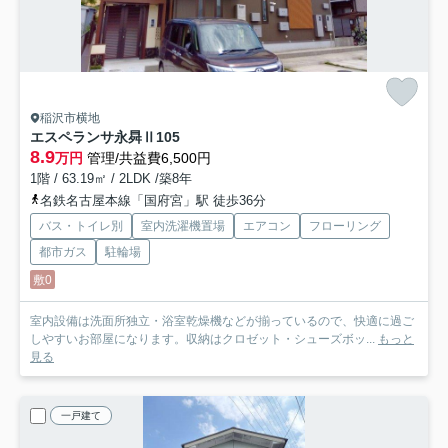
稲沢市横地
エスペランサ永曻Ⅱ
105
8.9
万円
管理/共益費6,500円
1階 / 63.19㎡ / 2LDK /築8年
名鉄名古屋本線「国府宮」駅 徒歩36分
バス・トイレ別
室内洗濯機置場
エアコン
フローリング
都市ガス
駐輪場
敷0
室内設備は洗面所独立・浴室乾燥機などが揃っているので、快適に過ご
しやすいお部屋になります。収納はクロゼット・シューズボッ...
もっと
見る
一戸建て