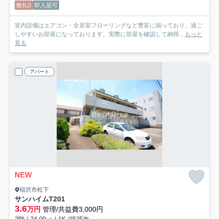
敷礼0
即入居可
室内設備はエアコン・全居室フローリングなど豊富に揃っており、過ご
しやすいお部屋になっております。実際に部屋を確認して納得...
もっと
見る
アパート
NEW
稲沢市松下
サンハイムT
201
3.6
万円
管理/共益費3,000円