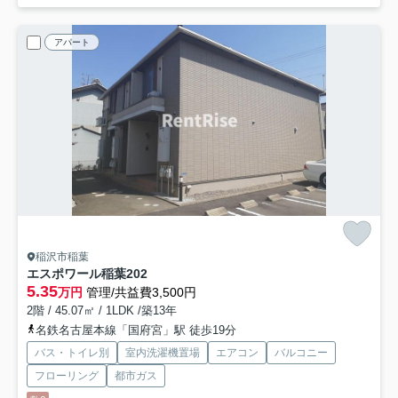
アパート
稲沢市稲葉
エスポワール稲葉
202
5.35
万円
管理/共益費3,500円
2階 / 45.07㎡ / 1LDK /築13年
名鉄名古屋本線「国府宮」駅 徒歩19分
バス・トイレ別
室内洗濯機置場
エアコン
バルコニー
フローリング
都市ガス