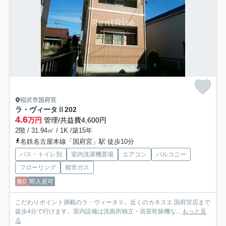
稲沢市国府宮
ラ・ヴィータⅡ
202
4.6
万円
管理/共益費4,600円
2階 / 31.94㎡ / 1K /築15年
名鉄名古屋本線「国府宮」駅 徒歩10分
バス・トイレ別
室内洗濯機置場
エアコン
バルコニー
フローリング
都市ガス
敷0
即入居可
こだわりポイント満載のラ・ヴィータⅡ。近くのカネスエ 国府宮店まで
徒歩4分で行けます。室内設備は洗面所独立・浴室乾燥機な...
もっと見
る