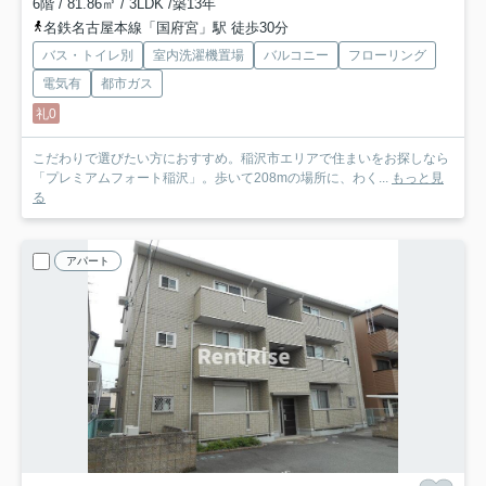
6階 / 81.86㎡ / 3LDK /築13年
名鉄名古屋本線「国府宮」駅 徒歩30分
バス・トイレ別
室内洗濯機置場
バルコニー
フローリング
電気有
都市ガス
礼0
こだわりで選びたい方におすすめ。稲沢市エリアで住まいをお探しなら
「プレミアムフォート稲沢」。歩いて208mの場所に、わく...
もっと見
る
アパート