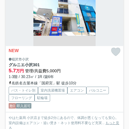
NEW
稲沢市小沢
グルニエ小沢
301
5.7
万円
管理/共益費5,000円
1-3階 / 30.23㎡ / 1R /築6年
名鉄名古屋本線「国府宮」駅 徒歩10分
バス・トイレ別
室内洗濯機置場
エアコン
バルコニー
フローリング
駐輪場
敷0
即入居可
やはた薬局 小沢店まで徒歩2分にあるので、体調が悪くなっても安心。
室内設備はエアコン・追い焚き・ネット使用料不要など充実...
もっと見
る