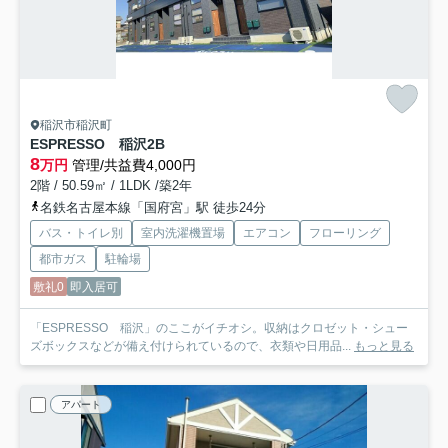
稲沢市稲沢町
ESPRESSO 稲沢
2B
8
万円
管理/共益費4,000円
2階 / 50.59㎡ / 1LDK /築2年
名鉄名古屋本線「国府宮」駅 徒歩24分
バス・トイレ別
室内洗濯機置場
エアコン
フローリング
都市ガス
駐輪場
敷礼0
即入居可
「ESPRESSO 稲沢」のここがイチオシ。収納はクロゼット・シュー
ズボックスなどが備え付けられているので、衣類や日用品...
もっと見る
アパート