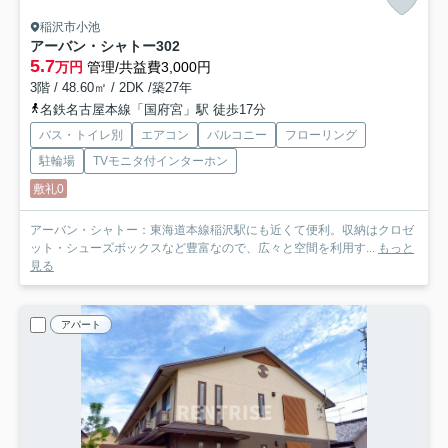
稲沢市小池
アーバン・シャトー
302
5.7
万円
管理/共益費3,000円
3階 / 48.60㎡ / 2DK /築27年
名鉄名古屋本線「国府宮」駅 徒歩17分
バス・トイレ別
エアコン
バルコニー
フローリング
駐輪場
TVモニタ付インターホン
敷礼0
アーバン・シャトー：東海道本線稲沢駅にも近くて便利。収納はクロゼ
ット・シューズボックスなど豊富なので、広々と空間を利用す...
もっと
見る
アパート