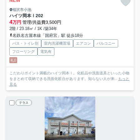
NEW
稲沢市小池
ハイツ岡本Ⅰ
202
4
万円
管理/共益費3,500円
2階 / 23.18㎡ / 1K /築34年
名鉄名古屋本線「国府宮」駅 徒歩18分
バス・トイレ別
室内洗濯機置場
エアコン
バルコニー
フローリング
電気有
礼0
こだわりポイント満載のハイツ岡本Ⅰ。化粧品や洗面道具といった小物
をまとめて収納できる洗面化粧台があります。知らない人が来...
もっと
見る
テラス