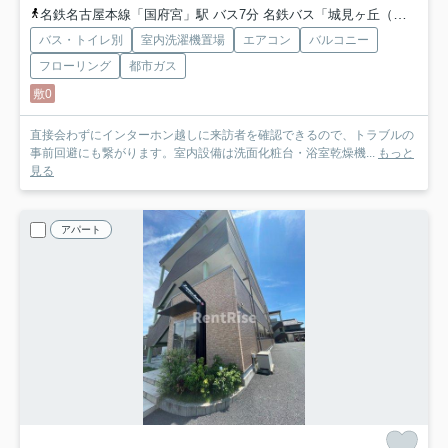
名鉄名古屋本線「国府宮」駅 バス7分 名鉄バス「城見ヶ丘（バス）」 停歩3分
バス・トイレ別
室内洗濯機置場
エアコン
バルコニー
フローリング
都市ガス
敷0
直接会わずにインターホン越しに来訪者を確認できるので、トラブルの
事前回避にも繋がります。室内設備は洗面化粧台・浴室乾燥機...
もっと
見る
アパート