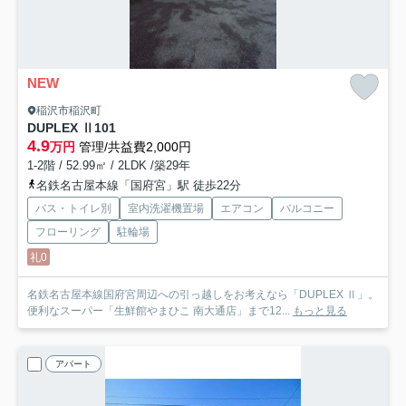
NEW
稲沢市稲沢町
DUPLEX Ⅱ
101
4.9
万円
管理/共益費2,000円
1-2階 / 52.99㎡ / 2LDK /築29年
名鉄名古屋本線「国府宮」駅 徒歩22分
バス・トイレ別
室内洗濯機置場
エアコン
バルコニー
フローリング
駐輪場
礼0
名鉄名古屋本線国府宮周辺への引っ越しをお考えなら「DUPLEX Ⅱ」。
便利なスーパー「生鮮館やまひこ 南大通店」まで12...
もっと見る
アパート