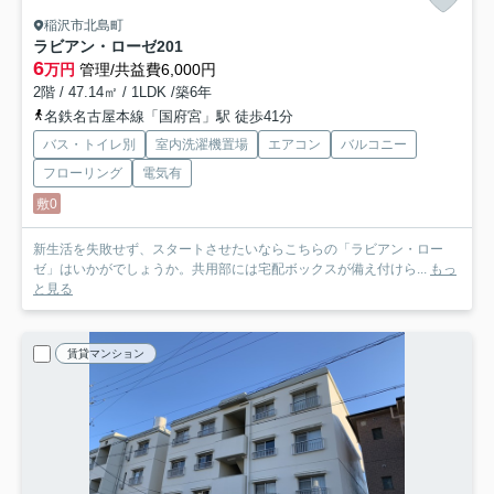
稲沢市北島町
ラビアン・ローゼ
201
6
万円
管理/共益費6,000円
2階 / 47.14㎡ / 1LDK /築6年
名鉄名古屋本線「国府宮」駅 徒歩41分
バス・トイレ別
室内洗濯機置場
エアコン
バルコニー
フローリング
電気有
敷0
新生活を失敗せず、スタートさせたいならこちらの「ラビアン・ロー
ゼ」はいかがでしょうか。共用部には宅配ボックスが備え付けら...
もっ
と見る
賃貸マンション