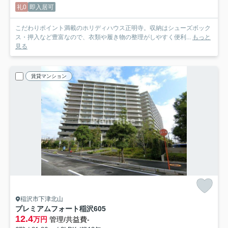
礼0
即入居可
こだわりポイント満載のホリディハウス正明寺。収納はシューズボック
ス・押入など豊富なので、衣類や履き物の整理がしやすく便利...
もっと
見る
賃貸マンション
稲沢市下津北山
プレミアムフォート稲沢
605
12.4
万円
管理/共益費-