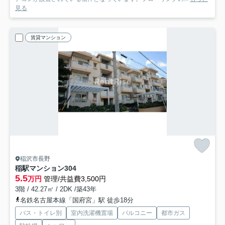
見る
賃貸マンション
稲沢市長野
稲駅マンション
304
5.5
万円
管理/共益費3,500円
3階 / 42.27㎡ / 2DK /築43年
名鉄名古屋本線「国府宮」駅 徒歩18分
バス・トイレ別
室内洗濯機置場
バルコニー
都市ガス