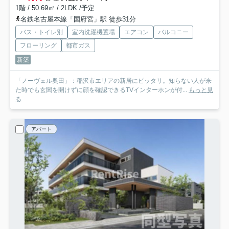
1階 / 50.69㎡ / 2LDK /予定
名鉄名古屋本線「国府宮」駅 徒歩31分
バス・トイレ別
室内洗濯機置場
エアコン
バルコニー
フローリング
都市ガス
新築
「ノーヴェル奥田」：稲沢市エリアの新居にピッタリ。知らない人が来
た時でも玄関を開けずに顔を確認できるTVインターホンが付...
もっと見
る
アパート