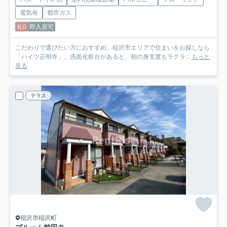
電気有
都市ガス
礼0
即入居可
こだわりで選びたい方におすすめ。稲沢市エリアで住まいをお探しなら
「ハイツ正明寺」。洗面化粧台があると、朝の身支度もラクラ...
もっと
見る
テラス
稲沢市稲沢町