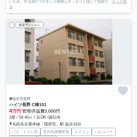
いため、生活感のでやすい小物類もすっきりと隠して収納で...
もっと見
る
賃貸マンション
稲沢市長野
ハイツ長野 C棟
101
4
万円
管理/共益費3,000円
1階 / 59.40㎡ / 2LDK /築51年
名鉄名古屋本線「国府宮」駅 徒歩16分
バス・トイレ別
室内洗濯機置場
エアコン
バルコニー