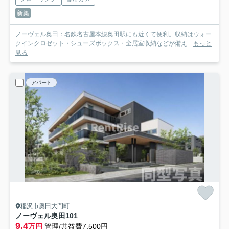
新築
ノーヴェル奥田：名鉄名古屋本線奥田駅にも近くて便利。収納はウォー
クインクロゼット・シューズボックス・全居室収納などが備え...
もっと
見る
アパート
稲沢市奥田大門町
ノーヴェル奥田
101
9.4
万円
管理/共益費7,500円