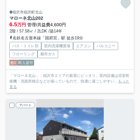
稲沢市稲沢町北山
マローネ北山
202
6.5
万円
管理/共益費4,600円
2階 / 57.58㎡ / 2LDK /築14年
名鉄名古屋本線「国府宮」駅 徒歩19分
バス・トイレ別
室内洗濯機置場
エアコン
バルコニー
フローリング
都市ガス
敷0
即入居可
「マローネ北山」：稲沢市エリアの新居にピッタリ。室内設備は浴室乾
燥機・洗面所独立などが揃っているので、快適に過ごしやすい...
もっと
見る
アパート