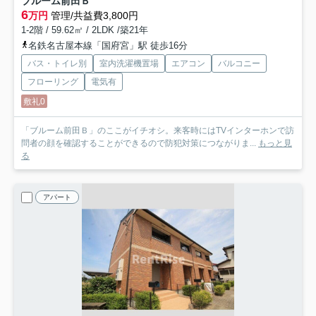
ブルーム前田Ｂ
6
万円
管理/共益費3,800円
1-2階 / 59.62㎡ / 2LDK /築21年
名鉄名古屋本線「国府宮」駅 徒歩16分
バス・トイレ別
室内洗濯機置場
エアコン
バルコニー
フローリング
電気有
敷礼0
「ブルーム前田Ｂ」のここがイチオシ。来客時にはTVインターホンで訪
問者の顔を確認することができるので防犯対策につながりま...
もっと見
る
アパート