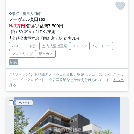
稲沢市奥田大門町
ノーヴェル奥田
103
9.1
万円
管理/共益費7,500円
1階 / 50.39㎡ / 2LDK /予定
名鉄名古屋本線「国府宮」駅 徒歩31分
バス・トイレ別
室内洗濯機置場
エアコン
バルコニー
フローリング
都市ガス
新築
こだわりポイント満載のノーヴェル奥田。収納はシューズボックス・ウ
ォークインクロゼット・全居室収納などが備え付けられている...
もっと
見る
アパート