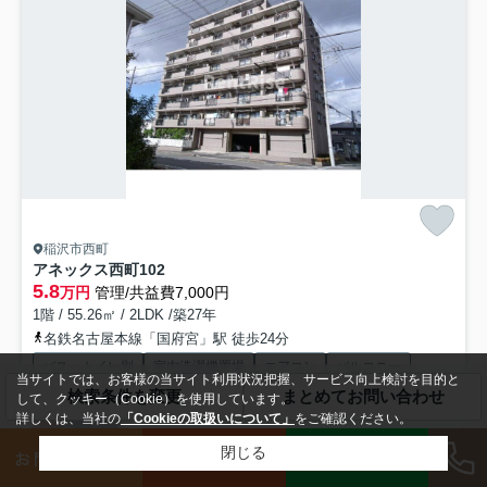
稲沢市西町
アネックス西町
102
5.8
万円
管理/共益費7,000円
1階 / 55.26㎡ / 2LDK /築27年
名鉄名古屋本線「国府宮」駅 徒歩24分
バス・トイレ別
室内洗濯機置場
エアコン
バルコニー
当サイトでは、お客様の当サイト利用状況把握、サービス向上検討を目的と
フローリング
電気有
検索条件を変更
まとめてお問い合わせ
して、クッキー（Cookie）を使用しています。
詳しくは、当社の
「Cookieの取扱いについて」
をご確認ください。
礼0
即入居可
LINE
閉じる
お問い合わせ
来店予約
「アネックス西町」：稲沢市エリアの新居にピッタリ。共用部には宅配