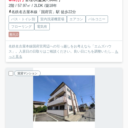
2階 / 57.97㎡ / 2LDK /築18年
名鉄名古屋本線「国府宮」駅 徒歩22分
バス・トイレ別
室内洗濯機置場
エアコン
バルコニー
フローリング
電気有
敷礼0
名鉄名古屋本線国府宮周辺への引っ越しをお考えなら「エムズハウ
ス」。入居日の日取りはご相談ください。良い日にちを調整いたし...
も
っと見る
賃貸マンション