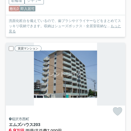
駐輪場
シャワー
敷礼0
即入居可
洗面化粧台を備えているので、歯ブラシやドライヤーなどをまとめてス
ッキリ収納できます。収納はシューズボックス・全居室収納な...
もっと
見る
賃貸マンション
稲沢市西町
エムズハウス
203
6.9
万円
管理/共益費7,000円