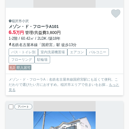
稲沢市小沢
メゾン・ド・フローラA
101
6.5
万円
管理/共益費3,800円
1-2階 / 60.42㎡ / 2LDK /築18年
名鉄名古屋本線「国府宮」駅 徒歩13分
バス・トイレ別
室内洗濯機置場
エアコン
バルコニー
フローリング
駐輪場
礼0
即入居可
メゾン・ド・フローラA：名鉄名古屋本線国府宮駅にも近くて便利。こ
だわりで選びたい方におすすめ。稲沢市エリアで住まいをお探...
もっと
見る
アパート