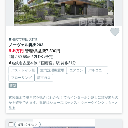
稲沢市奥田大門町
ノーヴェル奥田
203
9.6
万円
管理/共益費7,500円
2階 / 59.58㎡ / 2LDK /予定
名鉄名古屋本線「国府宮」駅 徒歩31分
バス・トイレ別
室内洗濯機置場
エアコン
バルコニー
フローリング
都市ガス
新築
玄関先まで覗き穴を覗きに行かなくてもインターホン越しに誰が来たの
かを確認できます。収納はシューズボックス・ウォークインク...
もっと
見る
賃貸マンション