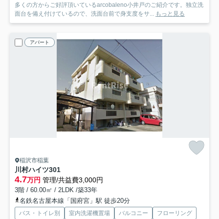
多くの方からご好評頂いているarcobaleno小井戸のご紹介です。独立洗
面台を備え付けているので、洗面台前で身支度をサ...
もっと見る
アパート
稲沢市稲葉
川村ハイツ
301
4.7
万円
管理/共益費3,000円
3階 / 60.00㎡ / 2LDK /築33年
名鉄名古屋本線「国府宮」駅 徒歩20分
バス・トイレ別
室内洗濯機置場
バルコニー
フローリング