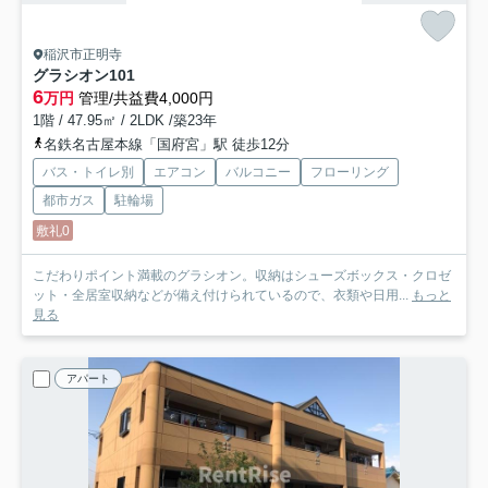
稲沢市正明寺
グラシオン
101
6
万円
管理/共益費4,000円
1階 / 47.95㎡ / 2LDK /築23年
名鉄名古屋本線「国府宮」駅 徒歩12分
バス・トイレ別
エアコン
バルコニー
フローリング
都市ガス
駐輪場
敷礼0
こだわりポイント満載のグラシオン。収納はシューズボックス・クロゼ
ット・全居室収納などが備え付けられているので、衣類や日用...
もっと
見る
アパート