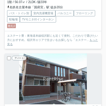
1階 / 56.07㎡ / 2LDK /築33年
名鉄名古屋本線「国府宮」駅 徒歩20分
バス・トイレ別
室内洗濯機置場
バルコニー
フローリング
駐輪場
TVモニタ付インターホン
敷礼0
エステート豊：東海道本線稲沢駅にも近くて便利。こだわりで選びたい
方におすすめ。稲沢市エリアで住まいをお探しなら「エステー...
もっと
見る
アパート