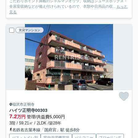
こだわりポイント満載のシャルマンオリヅ。収納はシューズボックス・
全居室収納などが備え付けられているので、衣類や日用品の収...
もっと
見る
賃貸マンション
稲沢市正明寺
ハイツ正明寺
00303
7.2
万円
管理/共益費5,000円
3階 / 59.21㎡ / 2LDK /築28年
名鉄名古屋本線「国府宮」駅 徒歩8分
バス・トイレ別
室内洗濯機置場
バルコニー
フローリング