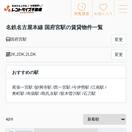
閲覧履歴
お気に入り
名鉄名古屋本線 国府宮駅の賃貸物件一覧
国府宮駅
変更
2K,2DK,2LDK
変更
おすすめの駅
尾張一宮駅
/
妙興寺駅
/
西一宮駅
/
今伊勢駅
/
江南駅
/
奥町駅
/
布袋駅
/
島氏永駅
/
新木曽川駅
/
石刀駅
42
件