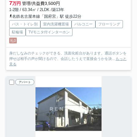
7
万円
管理/共益費3,500円
1-2階 / 63.34㎡ / 2LDK /築13年
名鉄名古屋本線「国府宮」駅 徒歩22分
バス・トイレ別
室内洗濯機置場
バルコニー
フローリング
駐輪場
TVモニタ付インターホン
礼0
身だしなみのチェックができる、洗面化粧台があります。通話ボタンを
押せば相手の声が聞けるので、会話したうえで直接会うかを決...
もっと
見る
アパート