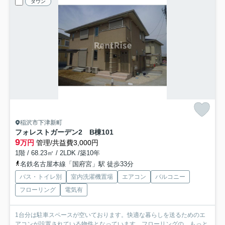
タウン
稲沢市下津新町
フォレストガーデン2 B棟
101
9
万円
管理/共益費3,000円
1階 / 68.23㎡ / 2LDK /築10年
名鉄名古屋本線「国府宮」駅 徒歩33分
バス・トイレ別
室内洗濯機置場
エアコン
バルコニー
フローリング
電気有
1台分は駐車スペースが空いております。快適な暮らしを送るためのエ
アコンが設置されている物件となっています。フローリングの...
もっと