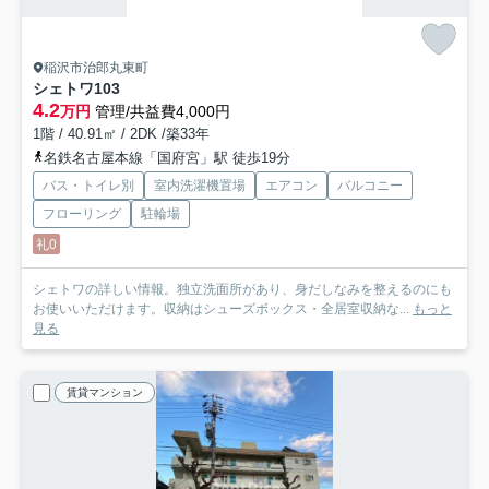
稲沢市治郎丸東町
シェトワ
103
4.2
万円
管理/共益費4,000円
1階 / 40.91㎡ / 2DK /築33年
名鉄名古屋本線「国府宮」駅 徒歩19分
バス・トイレ別
室内洗濯機置場
エアコン
バルコニー
フローリング
駐輪場
礼0
シェトワの詳しい情報。独立洗面所があり、身だしなみを整えるのにも
お使いいただけます。収納はシューズボックス・全居室収納な...
もっと
見る
賃貸マンション