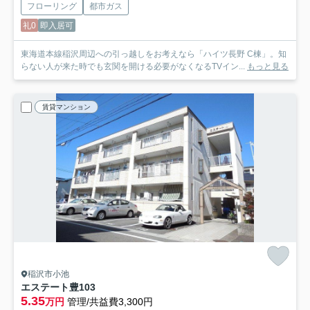
フローリング
都市ガス
礼0
即入居可
東海道本線稲沢周辺への引っ越しをお考えなら「ハイツ長野 C棟」。知
らない人が来た時でも玄関を開ける必要がなくなるTVイン...
もっと見る
賃貸マンション
稲沢市小池
エステート豊
103
5.35
万円
管理/共益費3,300円