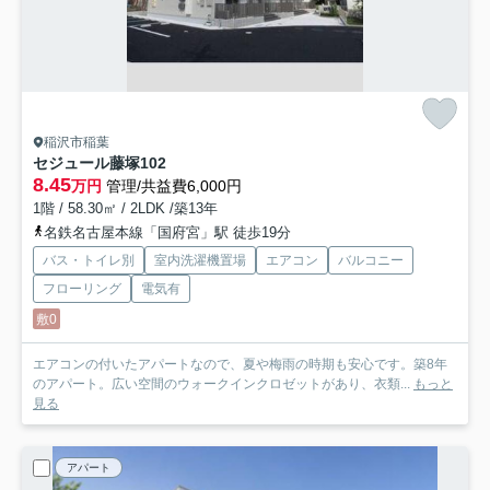
稲沢市稲葉
セジュール藤塚
102
8.45
万円
管理/共益費6,000円
1階 / 58.30㎡ / 2LDK /築13年
名鉄名古屋本線「国府宮」駅 徒歩19分
バス・トイレ別
室内洗濯機置場
エアコン
バルコニー
フローリング
電気有
敷0
エアコンの付いたアパートなので、夏や梅雨の時期も安心です。築8年
のアパート。広い空間のウォークインクロゼットがあり、衣類...
もっと
見る
アパート