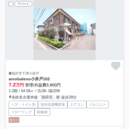
アパート
稲沢市下津小井戸
arcobaleno小井戸
102
7.2
万円
管理/共益費3,800円
1-2階 / 64.58㎡ / 2LDK /築20年
名鉄名古屋本線「国府宮」駅 徒歩28分
バス・トイレ別
室内洗濯機置場
エアコン
バルコニー
フローリング
駐輪場
敷礼0