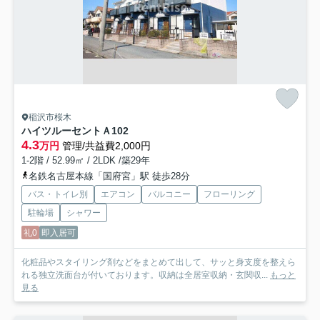
稲沢市桜木
ハイツルーセントＡ
102
4.3
万円
管理/共益費2,000円
1-2階 / 52.99㎡ / 2LDK /築29年
名鉄名古屋本線「国府宮」駅 徒歩28分
バス・トイレ別
エアコン
バルコニー
フローリング
駐輪場
シャワー
礼0
即入居可
化粧品やスタイリング剤などをまとめて出して、サッと身支度を整えら
れる独立洗面台が付いております。収納は全居室収納・玄関収...
もっと
見る