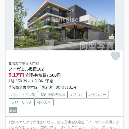
稲沢市奥田大門町
ノーヴェル奥田
102
9.1
万円
管理/共益費7,500円
1階 / 50.39㎡ / 2LDK /予定
名鉄名古屋本線「国府宮」駅 徒歩31分
バス・トイレ別
室内洗濯機置場
エアコン
バルコニー
フローリング
都市ガス
新築
稲沢市エリアでの住まいなら、住み心地も快適な「ノーヴェル奥田」は
いかがでしょうか。収納はウォークインクロゼット・シューズ...
もっと