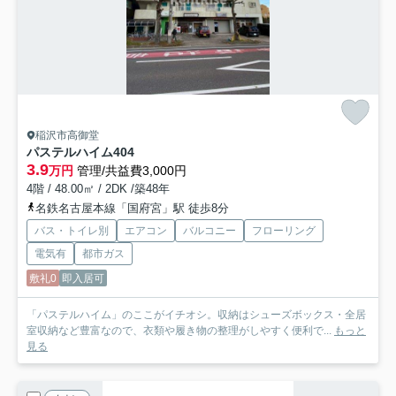
稲沢市高御堂
パステルハイム
404
3.9
万円
管理/共益費3,000円
4階 / 48.00㎡ / 2DK /築48年
名鉄名古屋本線「国府宮」駅 徒歩8分
バス・トイレ別
エアコン
バルコニー
フローリング
電気有
都市ガス
敷礼0
即入居可
「パステルハイム」のここがイチオシ。収納はシューズボックス・全居
室収納など豊富なので、衣類や履き物の整理がしやすく便利で...
もっと
見る