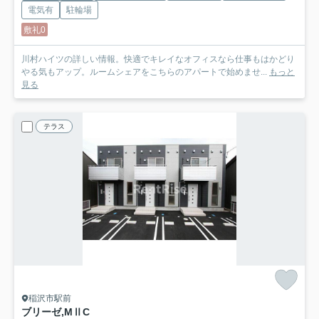
電気有
駐輪場
敷礼0
川村ハイツの詳しい情報。快適でキレイなオフィスなら仕事もはかどり
やる気もアップ。ルームシェアをこちらのアパートで始めませ...
もっと
見る
テラス
稲沢市駅前
ブリーゼ,MⅡ
C