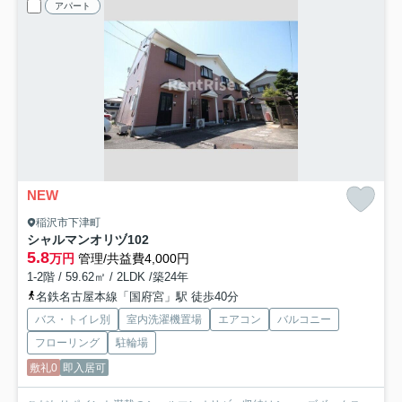
アパート
NEW
稲沢市下津町
シャルマンオリヅ
102
5.8
万円
管理/共益費4,000円
1-2階 / 59.62㎡ / 2LDK /築24年
名鉄名古屋本線「国府宮」駅 徒歩40分
バス・トイレ別
室内洗濯機置場
エアコン
バルコニー
フローリング
駐輪場
敷礼0
即入居可