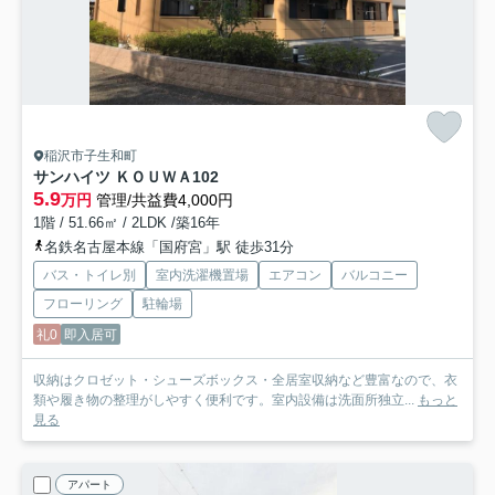
稲沢市子生和町
サンハイツ ＫＯＵＷＡ
102
5.9
万円
管理/共益費4,000円
1階 / 51.66㎡ / 2LDK /築16年
名鉄名古屋本線「国府宮」駅 徒歩31分
バス・トイレ別
室内洗濯機置場
エアコン
バルコニー
フローリング
駐輪場
礼0
即入居可
収納はクロゼット・シューズボックス・全居室収納など豊富なので、衣
類や履き物の整理がしやすく便利です。室内設備は洗面所独立...
もっと
見る
アパート