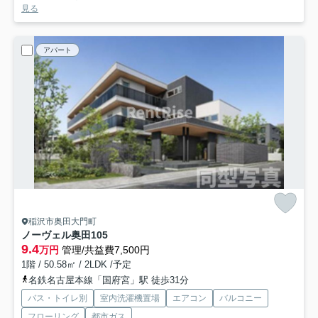
見る
アパート
稲沢市奥田大門町
ノーヴェル奥田
105
9.4
万円
管理/共益費7,500円
1階 / 50.58㎡ / 2LDK /予定
名鉄名古屋本線「国府宮」駅 徒歩31分
バス・トイレ別
室内洗濯機置場
エアコン
バルコニー
フローリング
都市ガス