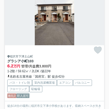
稲沢市下津土山町
グラシア小町
103
6.2
万円
管理/共益費3,800円
1-2階 / 59.62㎡ / 2LDK /築22年
名鉄名古屋本線「国府宮」駅 徒歩42分
バス・トイレ別
室内洗濯機置場
エアコン
バルコニー
フローリング
駐輪場
敷礼0
即入居可
徒歩14分の場所に稲沢市立下津小学校があります。収納スペースが大き