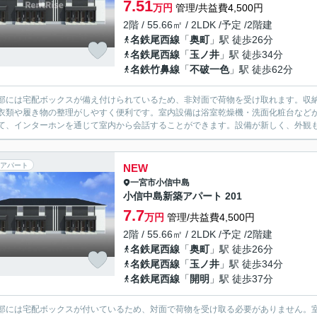
7.51
万円
管理/共益費4,500円
2階 / 55.66㎡ / 2LDK /予定 /2階建
名鉄尾西線
「
奥町
」駅 徒歩26分
名鉄尾西線
「
玉ノ井
」駅 徒歩34分
名鉄竹鼻線
「
不破一色
」駅 徒歩62分
部には宅配ボックスが備え付けられているため、非対面で荷物を受け取れます。収
衣類や履き物の整理がしやすく便利です。室内設備は浴室乾燥機・洗面化粧台など
て、インターホンを通じて室内から会話することができます。設備が新しく、外観も
アパート
NEW
一宮市
小信中島
小信中島新築アパート 201
7.7
万円
管理/共益費4,500円
2階 / 55.66㎡ / 2LDK /予定 /2階建
名鉄尾西線
「
奥町
」駅 徒歩26分
名鉄尾西線
「
玉ノ井
」駅 徒歩34分
名鉄尾西線
「
開明
」駅 徒歩37分
部には宅配ボックスが付いているため、対面で荷物を受け取る必要がありません。