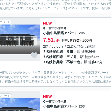
ている人でも宅配ボックスがあるので接触せずに荷物を受け取ることができるので
備え付けています。こちらはTVインターフォン付きのアパートです。賃料10万円以下
アパート
NEW
一宮市
小信中島
小信中島新築アパート 205
7.51
万円
管理/共益費4,500円
2階 / 55.66㎡ / 2LDK /予定 /2階建
名鉄尾西線
「
奥町
」駅 徒歩26分
名鉄尾西線
「
玉ノ井
」駅 徒歩34分
名鉄竹鼻線
「
不破一色
」駅 徒歩62分
一度見ていただきたい、「小信中島新築アパート」です。「小信中島新築アパート
室収納など豊富なので、衣類や履き物の整理がしやすく便利です。モニターで来訪
す。荷物を注文する時に時間を気にしなくてよくなる宅配ボックスを共用部に備え付
アパート
NEW
一宮市
小信中島
小信中島新築アパート 203