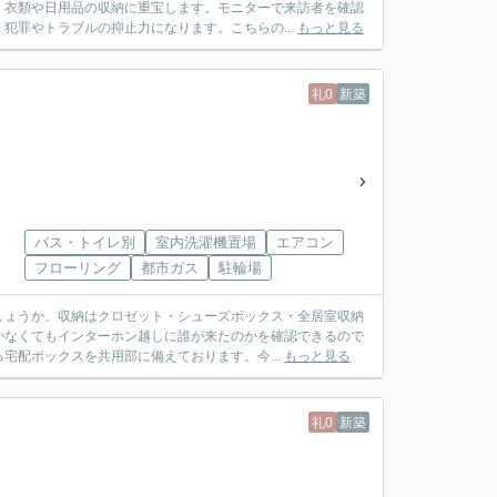
、衣類や日用品の収納に重宝します。モニターで来訪者を確認
犯罪やトラブルの抑止力になります。こちらの...
もっと見る
礼0
新築
バス・トイレ別
室内洗濯機置場
エアコン
フローリング
都市ガス
駐輪場
しょうか。収納はクロゼット・シューズボックス・全居室収納
かなくてもインターホン越しに誰が来たのかを確認できるので
宅配ボックスを共用部に備えております。今...
もっと見る
礼0
新築