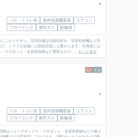
バス・トイレ別
室内洗濯機置場
エアコン
フローリング
都市ガス
駐輪場
のここがイチオシ。室内設備は洗面化粧台・浴室乾燥機など充
ので、トラブル回避にも防犯対策にも繋がります。共用部には
・クロゼット・全居室収納など豊富なので、...
もっと見る
礼0
新築
バス・トイレ別
室内洗濯機置場
エアコン
フローリング
都市ガス
駐輪場
収納はシューズボックス・クロゼット・全居室収納などが備え
乾燥機など大変充実しております。宅配ボックスがあるので配