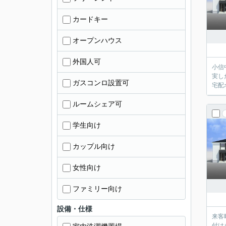
カードキー
オープンハウス
外国人可
小信
実し
ガスコンロ設置可
宅配
ルームシェア可
学生向け
カップル向け
女性向け
ファミリー向け
設備・仕様
来客
付け