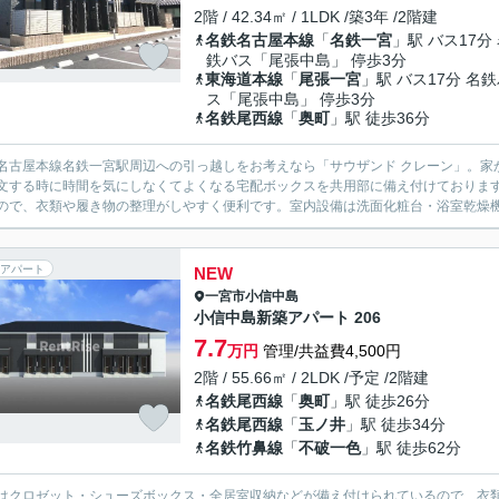
2階 / 42.34㎡ / 1LDK /築3年 /2階建
名鉄名古屋本線
「
名鉄一宮
」駅 バス17分
鉄バス「尾張中島」 停歩3分
東海道本線
「
尾張一宮
」駅 バス17分 名
ス「尾張中島」 停歩3分
名鉄尾西線
「
奥町
」駅 徒歩36分
名古屋本線名鉄一宮駅周辺への引っ越しをお考えなら「サウザンド クレーン」。家か
文する時に時間を気にしなくてよくなる宅配ボックスを共用部に備え付けておりま
ので、衣類や履き物の整理がしやすく便利です。室内設備は洗面化粧台・浴室乾燥機な
アパート
NEW
一宮市
小信中島
小信中島新築アパート 206
7.7
万円
管理/共益費4,500円
2階 / 55.66㎡ / 2LDK /予定 /2階建
名鉄尾西線
「
奥町
」駅 徒歩26分
名鉄尾西線
「
玉ノ井
」駅 徒歩34分
名鉄竹鼻線
「
不破一色
」駅 徒歩62分
はクロゼット・シューズボックス・全居室収納などが備え付けられているので、衣