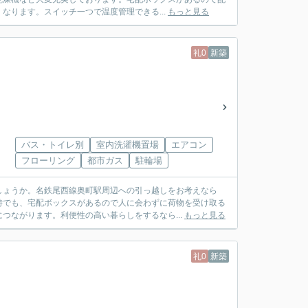
なります。スイッチ一つで温度管理できる...
もっと見る
礼0
新築
バス・トイレ別
室内洗濯機置場
エアコン
フローリング
都市ガス
駐輪場
しょうか。名鉄尾西線奥町駅周辺への引っ越しをお考えなら
時でも、宅配ボックスがあるので人に会わずに荷物を受け取る
つながります。利便性の高い暮らしをするなら...
もっと見る
礼0
新築