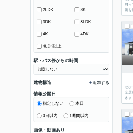
思っ
2LDK
3K
備を
3DK
3LDK
4K
4DK
4LDK以上
駅・バス停からの時間
建物構造
追加する
ぜひ
全居
情報公開日
きま
指定しない
本日
3日以内
1週間以内
画像・動画あり