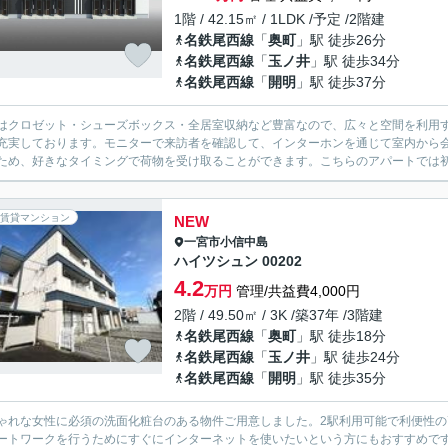
1階 / 42.15㎡ / 1LDK /予定 /2階建
名鉄尾西線
「
奥町
」駅 徒歩26分
名鉄尾西線
「
玉ノ井
」駅 徒歩34分
名鉄尾西線
「
開明
」駅 徒歩37分
はクロゼット・シューズボックス・全居室収納など豊富なので、広々と空間を利用
充実しております。モニターで来訪者を確認して、インターホンを通じて室内から
ため、好きなタイミングで荷物を受け取ることができます。こちらのアパートでは初
賃貸マンション
NEW
一宮市
小信中島
ハイツシュン 00202
4.2
万円
管理/共益費4,000円
2階 / 49.50㎡ / 3K /築37年 /3階建
名鉄尾西線
「
奥町
」駅 徒歩18分
名鉄尾西線
「
玉ノ井
」駅 徒歩24分
名鉄尾西線
「
開明
」駅 徒歩35分
ゃれな女性に必須の洗面化粧台のある物件ご用意しました。2駅利用可能で利便性
ートワークを行うためにすぐにインターネットを使いたいという方にもおすすめです