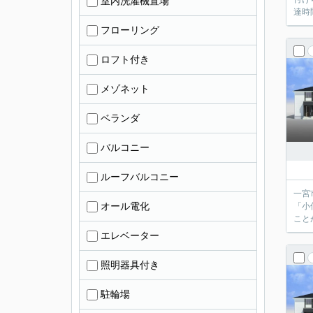
室内洗濯機置場
達時
フローリング
ロフト付き
メゾネット
ベランダ
バルコニー
ルーフバルコニー
一宮
オール電化
「小
こと
エレベーター
照明器具付き
駐輪場