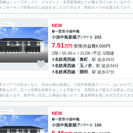
収納はシューズボックス・クロゼット・全居室収納などが備え付けられているので
インターホンで対面せずに会話することができます。防犯カメラが設置されており、
アパート
NEW
一宮市
小信中島
小信中島新築アパート 202
7.51
万円
管理/共益費4,500円
2階 / 55.66㎡ / 2LDK /予定 /2階建
名鉄尾西線
「
奥町
」駅 徒歩26分
名鉄尾西線
「
玉ノ井
」駅 徒歩34分
名鉄尾西線
「
開明
」駅 徒歩37分
市エリアでの住まいなら、住み心地も快適な「小信中島新築アパート」はいかがで
豊富なので、広々と空間を利用することも可能です。玄関先まで覗き穴を覗きに行
感があります。留守中に注文した商品が届くので、配送時間を気にせず注文ができる
アパート
NEW
一宮市
小信中島
小信中島新築アパート 106