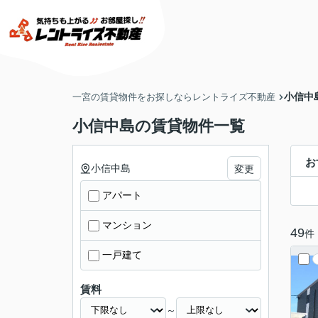
小信中
一宮の賃貸物件をお探しならレントライズ不動産
小信中島の賃貸物件一覧
お
小信中島
変更
アパート
マンション
49
件
一戸建て
賃料
～