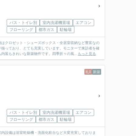
バス・トイレ別
室内洗濯機置場
エアコン
フローリング
都市ガス
駐輪場
納はクロゼット・シューズボックス・全居室収納など豊富なの
が揃っており、とても充実しています。モニターで来訪者を確
内装もきれいな新築物件です。四季折々の風...
もっと見る
礼0
新築
バス・トイレ別
室内洗濯機置場
エアコン
フローリング
都市ガス
駐輪場
室内設備は浴室乾燥機・洗面化粧台など大変充実しておりま