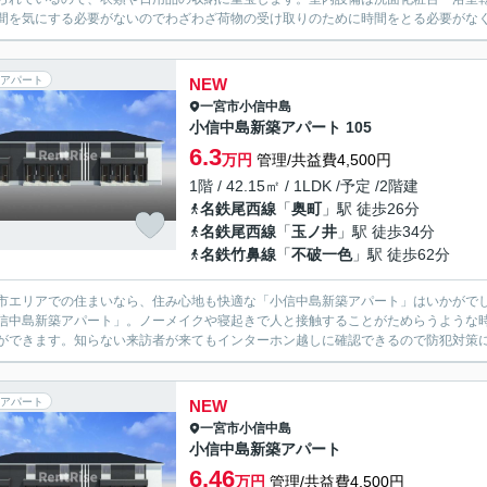
間を気にする必要がないのでわざわざ荷物の受け取りのために時間をとる必要がなく
アパート
NEW
一宮市
小信中島
小信中島新築アパート 105
6.3
万円
管理/共益費4,500円
1階 / 42.15㎡ / 1LDK /予定 /2階建
名鉄尾西線
「
奥町
」駅 徒歩26分
名鉄尾西線
「
玉ノ井
」駅 徒歩34分
名鉄竹鼻線
「
不破一色
」駅 徒歩62分
市エリアでの住まいなら、住み心地も快適な「小信中島新築アパート」はいかがで
信中島新築アパート」。ノーメイクや寝起きで人と接触することがためらうような
ができます。知らない来訪者が来てもインターホン越しに確認できるので防犯対策に
アパート
NEW
一宮市
小信中島
小信中島新築アパート
6.46
万円
管理/共益費4,500円