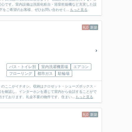
安心です。室内設備は洗面化粧台・浴室乾燥機など充実した設
をご希望のお客様、ぜひお問い合わせく...
もっと見る
礼0
新築
バス・トイレ別
室内洗濯機置場
エアコン
フローリング
都市ガス
駐輪場
」のここがイチオシ。収納はクロゼット・シューズボックス・
者を確認し、インターホンを通じて室内から会話することがで
けております。礼金不要の物件です。住まい...
もっと見る
礼0
新築