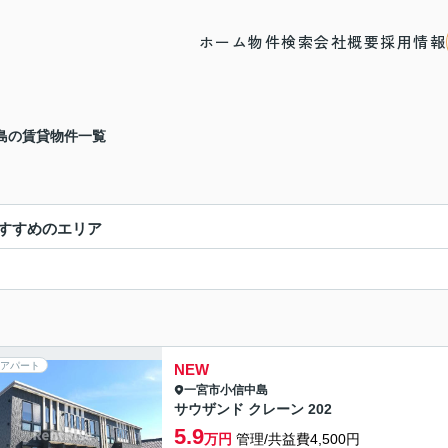
ホーム
物件検索
会社概要
採用情報
島の賃貸物件一覧
すすめのエリア
アパート
NEW
一宮市
小信中島
サウザンド クレーン 202
5.9
万円
管理/共益費4,500円