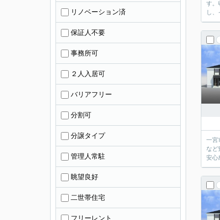
す。
リノベーション済
し、
保証人不要
事務所可
２人入居可
バリアフリー
分割可
分譲タイプ
一宮
など
管理人常駐
安心
眺望良好
二世帯住宅
フリーレント