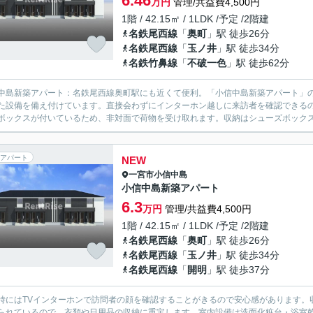
6.46
万円
管理/共益費4,500円
1階 / 42.15㎡ / 1LDK /予定 /2階建
名鉄尾西線
「
奥町
」駅 徒歩26分
名鉄尾西線
「
玉ノ井
」駅 徒歩34分
名鉄竹鼻線
「
不破一色
」駅 徒歩62分
中島新築アパート：名鉄尾西線奥町駅にも近くて便利。「小信中島新築アパート」
た設備を備え付けています。直接会わずにインターホン越しに来訪者を確認できる
ボックスが付いているため、非対面で荷物を受け取れます。収納はシューズボックス
アパート
NEW
一宮市
小信中島
小信中島新築アパート
6.3
万円
管理/共益費4,500円
1階 / 42.15㎡ / 1LDK /予定 /2階建
名鉄尾西線
「
奥町
」駅 徒歩26分
名鉄尾西線
「
玉ノ井
」駅 徒歩34分
名鉄尾西線
「
開明
」駅 徒歩37分
時にはTVインターホンで訪問者の顔を確認することがきるので安心感があります。
られているので、衣類や日用品の収納に重宝します。室内設備は洗面化粧台・浴室