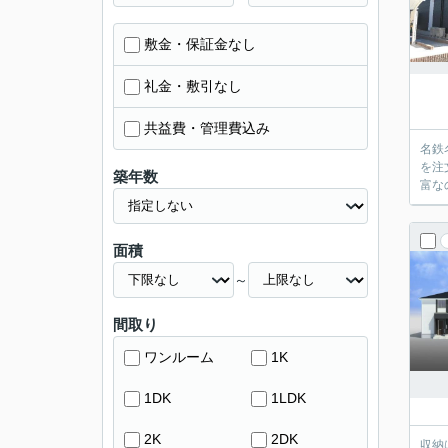
敷金・保証金なし
礼金・敷引なし
共益費・管理費込み
名鉄
を注
築年数
富な
面積
～
間取り
ワンルーム
1K
1DK
1LDK
2K
2DK
収納