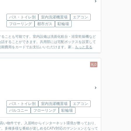
バス・トイレ別
室内洗濯機置場
エアコン
フローリング
都市ガス
駐輪場
することも可能です。室内設備は洗面化粧台・浴室乾燥機など
会話することができます。共用部には宅配ボックスを設置して
期費用をカードでお支払いいただけます。家...
もっと見る
礼0
バス・トイレ別
室内洗濯機置場
エアコン
バルコニー
フローリング
駐輪場
の高い物件です。入居時からインターネット環境が整っており、
。多種多様な番組が楽しめるCATV対応のマンションとなって