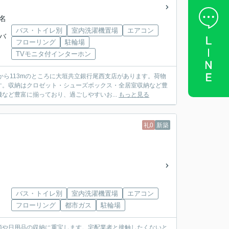
 名
バス・トイレ別
室内洗濯機置場
エアコン
鉄バ
フローリング
駐輪場
TVモニタ付インターホン
ら113mのところに大垣共立銀行尾西支店があります。荷物
す。収納はクロゼット・シューズボックス・全居室収納など豊
ど豊富に揃っており、過ごしやすいお...
もっと見る
礼0
新築
バス・トイレ別
室内洗濯機置場
エアコン
フローリング
都市ガス
駐輪場
類や日用品の収納に重宝します。宅配業者と接触したくないと