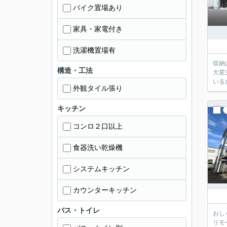
バイク置場あり
家具・家電付き
洗濯機置場有
収納
構造・工法
大変
いる
外観タイル張り
キッチン
コンロ２口以上
食器洗い乾燥機
システムキッチン
カウンターキッチン
バス・トイレ
おし
リモ