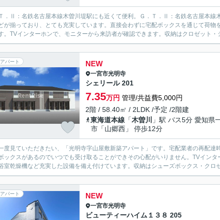
Ｔ．Ⅱ：名鉄名古屋本線木曽川堤駅にも近くて便利。Ｇ．Ｔ．Ⅱ：名鉄名古屋本線
どが揃っており、とても充実しています。直接会わずに宅配ボックスを通じて荷物
す。TVインターホンで、モニターから来訪者が確認できます。収納はクロゼット・シ
アパート
NEW
一宮市
光明寺
シェリール 201
7.35
万円
管理/共益費5,000円
2階 / 58.40㎡ / 2LDK /予定 /2階建
東海道本線
「
木曽川
」駅 バス5分 愛知県
市「山郷西」 停歩12分
一度見ていただきたい、「光明寺字山屋敷新築アパート」です。宅配業者の再配達
ボックスがあるのでいつでも受け取ることができその心配がいりません。TVインタ
浴室乾燥機など充実した設備を備え付けています。収納はシューズボックス・クロゼ
アパート
NEW
一宮市
光明寺
ビューティーハイム１３８ 205