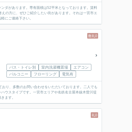
ンダがあります。専有面積は52平米となっております。賃料
考えの方に、ぜひご紹介したい街があります。それは一宮市エ
気軽にご連絡下さい。
敷礼0
バス・トイレ別
室内洗濯機置場
エアコン
バルコニー
フローリング
電気有
米を有しており、多数のお問い合わせをいただいております。二人でも
ンハウスタイプです。一宮市エリアや名鉄名古屋本線木曽川堤
頂きます。
礼0