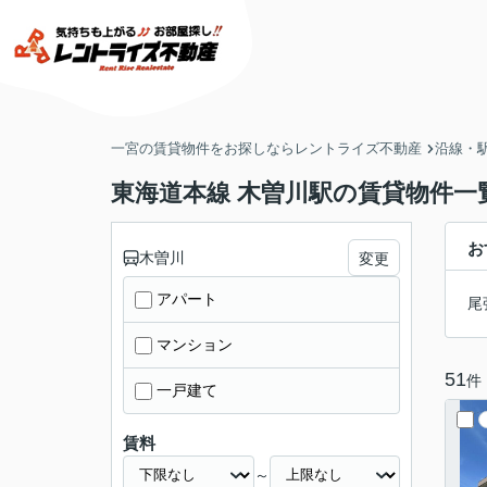
一宮の賃貸物件をお探しならレントライズ不動産
沿線・
東海道本線 木曽川駅の賃貸物件一
お
木曽川
変更
アパート
尾
マンション
51
件
一戸建て
賃料
～