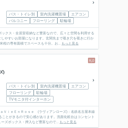
バス・トイレ別
室内洗濯機置場
エアコン
バルコニー
フローリング
駐輪場
ボックス・全居室収納など豊富なので、広々と空間を利用する
ごしやすいお部屋になります。玄関先まで覗き穴を覗きに行か
米程の専有面積でスペースも十分。お...
もっと見る
礼0
ズ)
バス・トイレ別
室内洗濯機置場
エアコン
フローリング
駐輪場
TVモニタ付インターホン
ａＶｉｅＥｎＲｏｓｅ (ラヴィアンローズ)：名鉄名古屋本線
ることがきるので安心感があります。洗面化粧台はコンセント
ズボックス・押入など豊富なので...
もっと見る