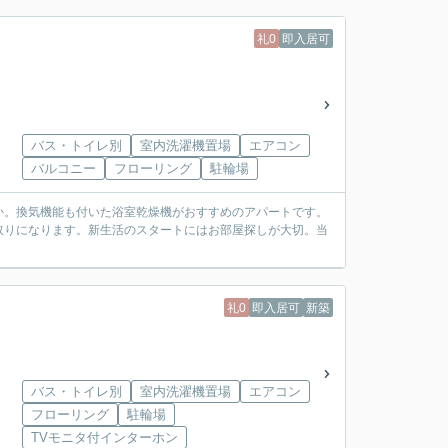
礼0
即入居可
バス・トイレ別
室内洗濯機置場
エアコン
バルコニー
フローリング
駐輪場
か。換気機能も付いた浴室乾燥機がおすすめのアパートです。
取りになります。新生活のスタートにはお部屋探しが大切。当
。
礼0
即入居可
新築
バス・トイレ別
室内洗濯機置場
エアコン
フローリング
駐輪場
TVモニタ付インターホン