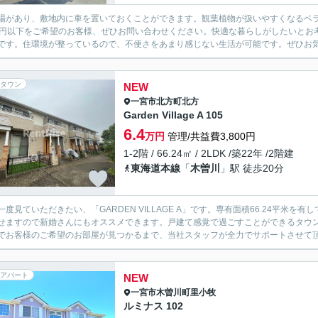
場があり、敷地内に車を置いておくことができます。観葉植物が扱いやすくなるベラ
万円以下をご希望のお客様、ぜひお問い合わせください。快適な暮らしがしたいとお
です。住環境が整っているので、不便さをあまり感じない生活が可能です。ぜひお
タウン
NEW
一宮市
北方町北方
Garden Village A 105
6.4
万円
管理/共益費3,800円
1-2階 / 66.24㎡ / 2LDK /築22年 /2階建
東海道本線
「
木曽川
」駅 徒歩20分
一度見ていただきたい、「GARDEN VILLAGE A」です。専有面積66.24平
せますので新婚さんにもオススメできます。戸建て感覚で過ごすことができるタウ
でお客様のご希望のお部屋が見つかるまで、当社スタッフが全力でサポートさせて
アパート
NEW
一宮市
木曽川町里小牧
ルミナス 102