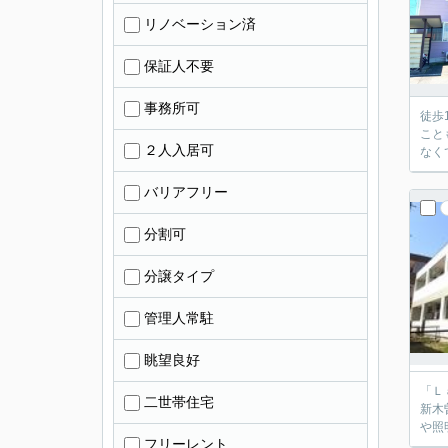
リノベーション済
保証人不要
事務所可
徒歩
こと
２人入居可
なく
バリアフリー
分割可
分譲タイプ
管理人常駐
眺望良好
「Ｌ
二世帯住宅
新木
や照
フリーレント