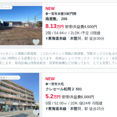
アパート
NEW
一宮市
木曽川町門間
南屋敷。 206
8.13
万円
管理/共益費4,500円
2階 / 54.84㎡ / 2LDK /予定 /2階建
東海道本線
「
木曽川
」駅 徒歩30分
わりポイント満載の南屋敷。こだわりポイント満載の南屋敷。宅配ボックスがある
ために時間をとる必要がなくなります。収納はシューズボックス・クロゼット・全
宝します。室内設備は洗面化粧台・浴室乾燥機などが揃っており、とても充実してい
賃貸マンション
NEW
一宮市
大毛
クレセール松岡２ 501
5.2
万円
管理/共益費6,000円
5階 / 52.00㎡ / 2DK /築24年 /5階建
東海道本線
「
木曽川
」駅 徒歩25分