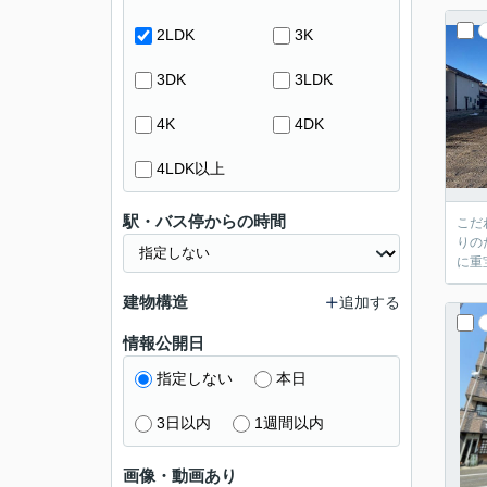
2LDK
3K
3DK
3LDK
4K
4DK
4LDK以上
駅・バス停からの時間
こだ
りの
に重
建物構造
追加する
情報公開日
指定しない
本日
3日以内
1週間以内
画像・動画あり