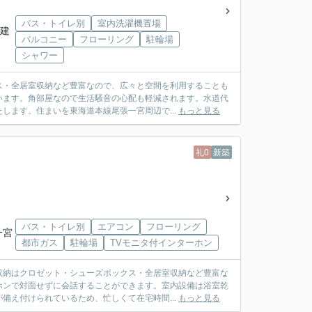
バス・トイレ別
室内洗濯機置場
階建
バルコニー
フローリング
駐輪場
シャワー
ス・全居室収納など豊富なので、広々と空間を利用することも
います。角部屋なので生活騒音の心配も軽減されます。水道代
します。住まいを東海道本線尾張一宮周辺で...
もっと見る
礼0
新築
バス・トイレ別
エアコン
フローリング
一宮
都市ガス
駐輪場
TVモニタ付インターホン
収納はクロゼット・シューズボックス・全居室収納など豊富な
ホンで対面せずに会話することができます。室内設備は浴室乾
備え付けられているため、忙しくて在宅時間...
もっと見る