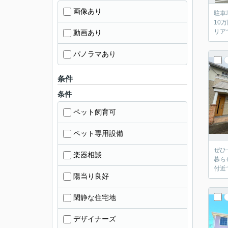
画像あり
駐車
10
リア
動画あり
パノラマあり
条件
条件
ペット飼育可
ペット専用設備
ぜひ
楽器相談
暮ら
付近
陽当り良好
閑静な住宅地
デザイナーズ