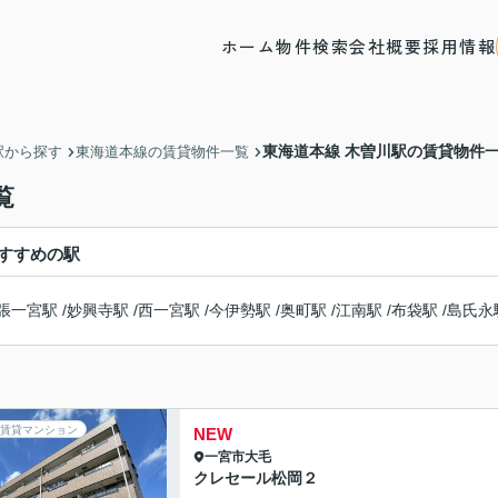
ホーム
物件検索
会社概要
採用情報
東海道本線 木曽川駅の賃貸物件
駅から探す
東海道本線の賃貸物件一覧
覧
すすめの駅
張一宮駅
/
妙興寺駅
/
西一宮駅
/
今伊勢駅
/
奥町駅
/
江南駅
/
布袋駅
/
島氏永
賃貸マンション
NEW
一宮市
大毛
クレセール松岡２