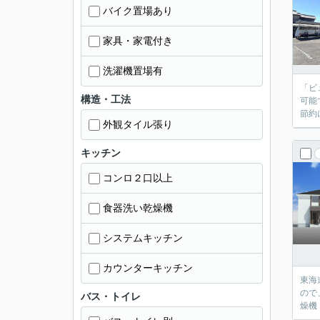
バイク置場あり
家具・家電付き
洗濯機置場有
「ビ
構造・工法
可能
節約
外観タイル張り
キッチン
コンロ２口以上
食器洗い乾燥機
システムキッチン
カウンターキッチン
東海
ので
バス・トイレ
燥機