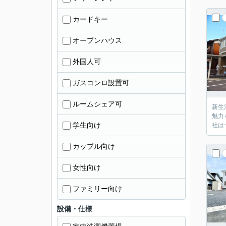
カードキー
オープンハウス
外国人可
ガスコンロ設置可
ルームシェア可
新生
魅力
学生向け
社は
カップル向け
女性向け
ファミリー向け
設備・仕様