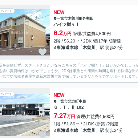
アパート
NEW
一宮市
木曽川町外割田
ハイツ樹々Ⅰ
6.2
万円
管理/共益費4,500円
2階 / 56.20㎡ / 2DK /築17年 /2階建
東海道本線
「
木曽川
」駅 徒歩22分
活を失敗せず、スタートさせたいならこちらの「ハイツ樹々Ⅰ」はいかがでしょう
も多い賃貸物件はいかがでしょうか。2DKは家族との団欒の時間を送れる快適な間
一宮市や名鉄名古屋本線新木曽川付近で探しているあなたを全力でサポートします
アパート
NEW
一宮市
北方町中島
Ｇ．Ｔ．Ⅱ 102
7.27
万円
管理/共益費4,500円
1階 / 51.86㎡ / 2LDK /新築 /2階建
東海道本線
「
木曽川
」駅 徒歩24分