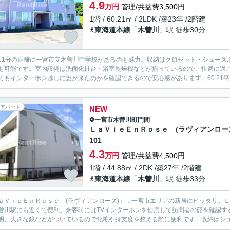
4.9
万円
管理/共益費3,500円
1階 / 60.21㎡ / 2LDK /築23年 /2階建
東海道本線
「
木曽川
」駅 徒歩30分
11分の距離に一宮市立木曽川中学校があるのも魅力。収納はクロゼット・シューズ
も可能です。室内設備は洗面化粧台・浴室乾燥機などが揃っているので、快適に過
てもインターホン越しに誰が来たのかを確認できるので安心感があります。60.21平
アパート
NEW
一宮市
木曽川町門間
ＬａＶｉｅＥｎＲｏｓｅ (ラヴィアンロー
101
4.3
万円
管理/共益費4,500円
1階 / 44.88㎡ / 2DK /築27年 /2階建
東海道本線
「
木曽川
」駅 徒歩33分
ａＶｉｅＥｎＲｏｓｅ (ラヴィアンローズ)」：一宮市エリアの新居にピッタリ。Ｌ
曽川駅にも近くて便利。来客時にはTVインターホンを使用して訪問者の顔を確認す
明、大きな鏡などがついているので化粧や身支度を整える際に便利です。収納はシュー