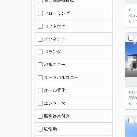
室内洗濯機置場
Ｇ．
フローリング
機な
りま
ロフト付き
メゾネット
ベランダ
バルコニー
ルーフバルコニー
オール電化
ぜひ
宅配
エレベーター
立・
照明器具付き
駐輪場