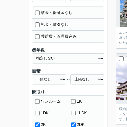
敷金・保証金なし
礼金・敷引なし
エレ
共益費・管理費込み
屋は
いた
築年数
面積
～
間取り
ワンルーム
1K
収納
1DK
1LDK
ンタ
す。
2K
2DK