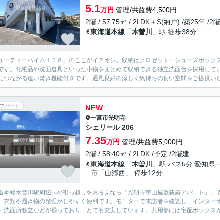
5.1
万円
管理/共益費4,500円
2階 / 57.75㎡ / 2LDK＋S(納戸) /築25年 /2
東海道本線
「
木曽川
」駅 徒歩38分
ューティーハイム１３８」のここがイチオシ。収納はクロゼット・シューズボック
です。化粧品や洗面道具といった小物をまとめて収納できる独立洗面台を採用して
につながる追い焚き機能付きです。通風良好の涼しく気持ちの良い空間をご提供いた
アパート
NEW
一宮市
光明寺
シェリール 206
7.35
万円
管理/共益費5,000円
2階 / 58.40㎡ / 2LDK /予定 /2階建
東海道本線
「
木曽川
」駅 バス5分 愛知県
市「山郷西」 停歩12分
道本線木曽川駅周辺への引っ越しをお考えなら「光明寺字山屋敷新築アパート」。
、衣類や履き物の整理がしやすく便利です。モニターで来訪者を確認し、インター
・洗面所独立などが揃っており、とても充実しています。共用部には宅配ボックスが