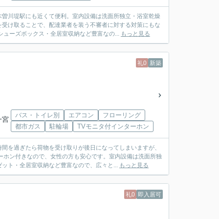
木曽川堤駅にも近くて便利。室内設備は洗面所独立・浴室乾燥
を受け取ることで、配達業者を装う不審者に対する対策にもな
ューズボックス・全居室収納など豊富なの...
もっと見る
礼0
新築
バス・トイレ別
エアコン
フローリング
一宮
都市ガス
駐輪場
TVモニタ付インターホン
時間を過ぎたら荷物を受け取りが後日になってしまいますが、
ーホン付きなので、女性の方も安心です。室内設備は洗面所独
ット・全居室収納など豊富なので、広々と...
もっと見る
礼0
即入居可