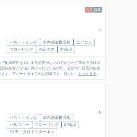
礼0
新築
バス・トイレ別
室内洗濯機置場
エアコン
フローリング
都市ガス
駐輪場
ので配達時間を気にする必要がないのでわざわざ荷物の受け取
居室収納などが備え付けられているので、衣類や日用品の収納
ます。アパートタイプのお部屋です。新しい...
もっと見る
バス・トイレ別
室内洗濯機置場
バルコニー
フローリング
駐輪場
TVモニタ付インターホン