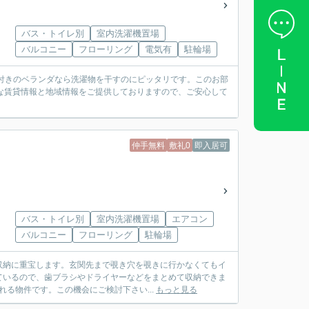
バス・トイレ別
室内洗濯機置場
バルコニー
フローリング
電気有
駐輪場
付きのベランダなら洗濯物を干すのにピッタリです。このお部
な賃貸情報と地域情報をご提供しておりますので、ご安心して
仲手無料
敷礼0
即入居可
バス・トイレ別
室内洗濯機置場
エアコン
バルコニー
フローリング
駐輪場
収納に重宝します。玄関先まで覗き穴を覗きに行かなくてもイ
ているので、歯ブラシやドライヤーなどをまとめて収納できま
れる物件です。この機会にご検討下さい...
もっと見る