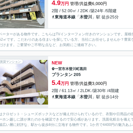
4.9
万円
管理/共益費6,000円
2階 / 52.00㎡ / 2DK /築24年 /5階建
東海道本線
「
木曽川
」駅 徒歩25分
ベーターがある物件です。こちらはTVインターフォン付きのマンションです。屋根
52㎡です。こだわりのある住まいを探している方、当社にお任せしませんか？豊富
だけます。ご要望やご不明な点など、お気軽にご連絡下さい。
賃貸マンション
NEW
一宮市
木曽川町黒田
プランタン 205
5.4
万円
管理/共益費3,000円
2階 / 61.13㎡ / 2LDK /築30年 /4階建
東海道本線
「
木曽川
」駅 徒歩14分
はクロゼット・シューズボックスなどが備え付けられているので、衣類や日用品の
ーホン越しに誰が来たのかを確認できるので安心感があります。洗面化粧台を備え
幅広い層に好評な、駅から徒歩8分に立地する物件です。1か月で4400円の魅力あふ