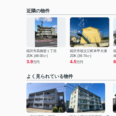
近隣の物件
稲沢市高御堂１丁目
稲沢市祖父江町本甲大溝
2DK (48.00㎡)
2DK (39.74㎡)
4
3.9
4.5
6
万円
万円
よく見られている物件