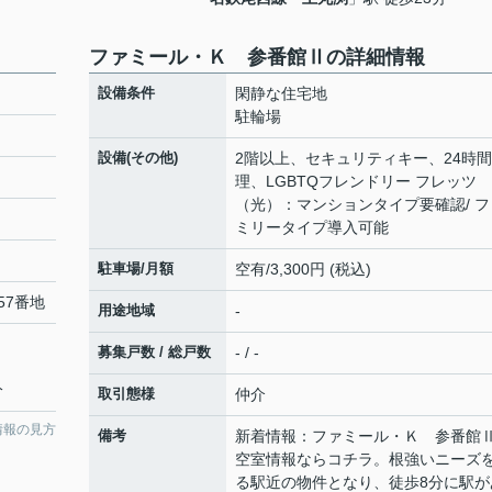
ファミール・Ｋ 参番館Ⅱの詳細情報
設備条件
閑静な住宅地
駐輪場
設備(その他)
2階以上、セキュリティキー、24時
理、LGBTQフレンドリー フレッツ
（光）：マンションタイプ要確認/ フ
ミリータイプ導入可能
駐車場/月額
空有/3,300円 (税込)
57番地
用途地域
-
募集戸数 / 総戸数
- / -
分
取引態様
仲介
情報の見方
備考
新着情報：ファミール・Ｋ 参番館
空室情報ならコチラ。根強いニーズ
る駅近の物件となり、徒歩8分に駅が