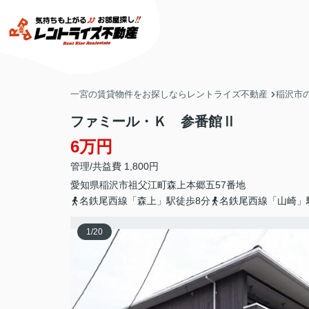
一宮の賃貸物件をお探しならレントライズ不動産
稲沢市
ファミール・Ｋ 参番館Ⅱ
6万円
管理/共益費 1,800円
愛知県
稲沢市
祖父江町森上
本郷五57番地
名鉄尾西線「森上」駅徒歩8分
名鉄尾西線「山崎」
1
/
20