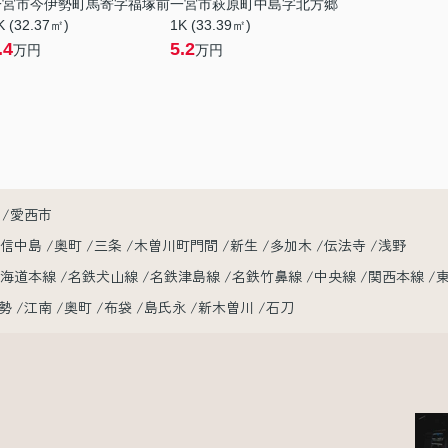
一宮市今伊勢町馬寄字福塚前
一宮市萩原町中島字北方郷
K (32.37㎡)
1K (33.39㎡)
.4
5.2
万円
万円
愛西市
小信中島
奥町
三条
木曽川町門間
新生
多加木
伝法寺
浅野
東海道本線
名鉄犬山線
名鉄津島線
名鉄竹鼻線
中央線
関西本線
勢
江南
奥町
布袋
島氏永
新木曽川
石刀