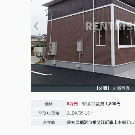
【外観】
外観写真
6万円
管理/共益費
1,800円
価格
2LDK/59.13㎡
間取り/面積
愛知県
稲沢市
祖父江町森上
本郷五5
所在地