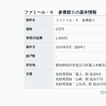
ファミール・Ｋ 参番館Ⅱの基本情報
物件名
ファミール・Ｋ 参番館Ⅱ
価格
6万円
管理/共益費
1,800円
築年月
2016年9月（築9年）
総戸数
-
所在地
愛知県
稲沢市
祖父江町森上
本郷五
交通
名鉄尾西線
「
森上
」駅 徒歩8分
名鉄尾西線
「
山崎
」駅 徒歩17分
名鉄尾西線
「
上丸渕
」駅 徒歩23