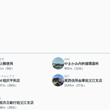
便局
内科
上郵便局
やまかみ内科循環器科
81ｍ（9分）
902ｍ（12分）
ンタルビデオ
銀行
オ稲沢平和店
尾西信用金庫祖父江支店
007ｍ（26分）
2143ｍ（27分）
行
垣共立銀行祖父江支店
238ｍ（28分）