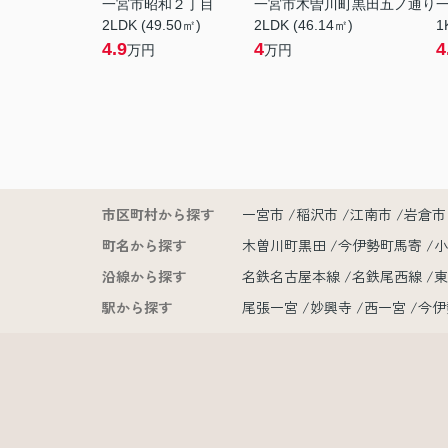
一宮市昭和２丁目
一宮市木曽川町黒田五ノ通り
2LDK (49.50㎡)
2LDK (46.14㎡)
1
4.9
4
4
万円
万円
市区町村から探す
一宮市
稲沢市
江南市
岩倉市
町名から探す
木曽川町黒田
今伊勢町馬寄
沿線から探す
名鉄名古屋本線
名鉄尾西線
駅から探す
尾張一宮
妙興寺
西一宮
今伊