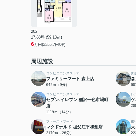
202
17.88坪 (59.13㎡)
6
万円(3355.7円/坪)
周辺施設
コンビニエンスストア
郵
ファミリーマート 森上店
森
642ｍ（9分）
6
コンビニエンスストア
レ
セブン-イレブン 稲沢一色市場町
ゲ
店
2
1119ｍ（14分）
ファーストフード
銀
マクドナルド 祖父江平和堂店
大
2170ｍ（28分）
2