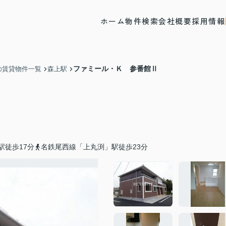
ホーム
物件検索
会社概要
採用情報
ファミール・Ｋ 参番館Ⅱ
の賃貸物件一覧
森上駅
駅徒歩17分
名鉄尾西線「上丸渕」駅徒歩23分