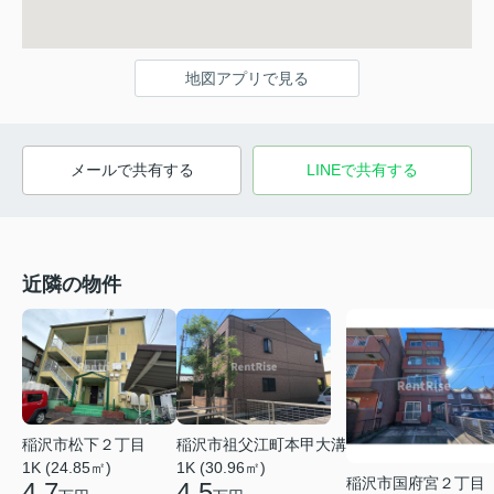
地図アプリで見る
メールで共有する
LINEで共有する
近隣の物件
稲沢市松下２丁目
稲沢市祖父江町本甲大溝
1K (24.85㎡)
1K (30.96㎡)
稲沢市国府宮２丁目
4.7
4.5