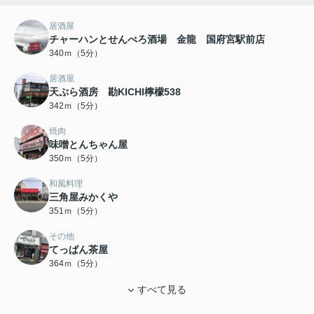
居酒屋
チャーハンとせんべろ酒場 金龍 国府宮駅前店
340ｍ（5分）
居酒屋
天ぷら酒房 勘KICHI檸檬538
342ｍ（5分）
焼肉
味噌とんちゃん屋
350ｍ（5分）
和風料理
三角屋みかくや
351ｍ（5分）
その他
てっぱん茶屋
364ｍ（5分）
すべて見る