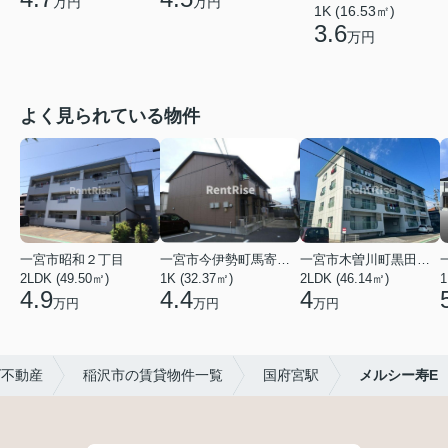
万円
万円
1K (16.53㎡)
3.6
万円
よく見られている物件
一宮市昭和２丁目
一宮市今伊勢町馬寄字福塚前
一宮市木曽川町黒田五ノ通り
2LDK (49.50㎡)
1K (32.37㎡)
2LDK (46.14㎡)
1
4.9
4.4
4
万円
万円
万円
ズ不動産
稲沢市の賃貸物件一覧
国府宮駅
メルシー寿E