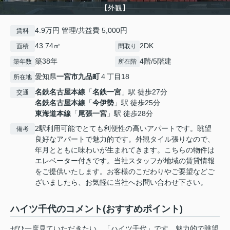
【外観】
4.9万円 管理/共益費 5,000円
賃料
43.74㎡
2DK
面積
間取り
築38年
4階/5階建
築年数
所在階
愛知県
一宮市
九品町
４丁目18
所在地
名鉄名古屋本線
「
名鉄一宮
」駅 徒歩27分
交通
名鉄名古屋本線
「
今伊勢
」駅 徒歩25分
東海道本線
「
尾張一宮
」駅 徒歩28分
2駅利用可能でとても利便性の高いアパートです。眺望
備考
良好なアパートで魅力的です。外観タイル張りなので、
年月とともに味わいが生まれてきます。こちらの物件は
エレベーター付きです。当社スタッフが地域の賃貸情報
をご提供いたします。お客様のこだわりやご要望などご
ざいましたら、お気軽に当社へお問い合わせ下さい。
ハイツ千代のコメント(おすすめポイント)
ぜひ一度見ていただきたい、「ハイツ千代」です。魅力的で眺望