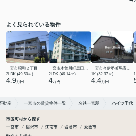
よく見られている物件
一宮市昭和２丁目
一宮市木曽川町黒田五ノ通り
一宮市今伊勢町馬寄字福塚前
2LDK (49.50㎡)
2LDK (46.14㎡)
1K (32.37㎡)
1
4.9
4
4.4
万円
万円
万円
不動産
一宮市の賃貸物件一覧
名鉄一宮駅
ハイツ千代
市区町村から探す
一宮市
稲沢市
江南市
岩倉市
愛西市