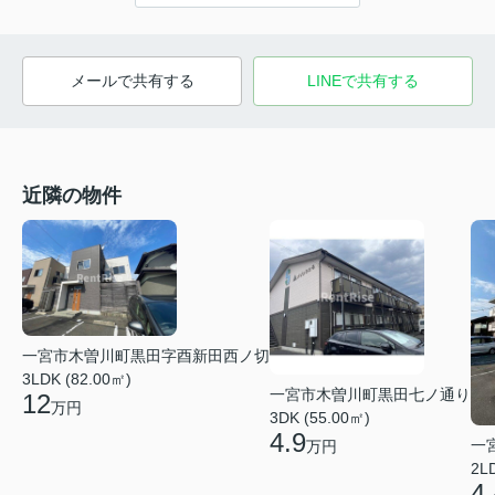
メールで共有する
LINEで共有する
近隣の物件
一宮市木曽川町黒田字酉新田西ノ切
3LDK (82.00㎡)
一宮市木曽川町黒田七ノ通り
12
万円
3DK (55.00㎡)
4.9
一
万円
2L
4.