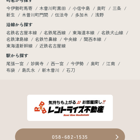
町名から探す
今伊勢町馬寄
木曽川町黒田
小信中島
奥町
三条
新生
木曽川町門間
伝法寺
多加木
浅野
沿線から探す
名鉄名古屋本線
名鉄尾西線
東海道本線
名鉄犬山線
名鉄津島線
名鉄竹鼻線
中央線
関西本線
東海道新幹線
近鉄名古屋線
駅から探す
尾張一宮
妙興寺
西一宮
今伊勢
奥町
江南
布袋
島氏永
新木曽川
石刀
058-682-1535