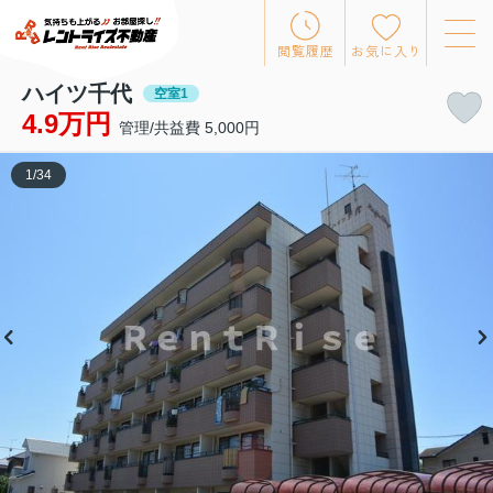
閲覧履歴
お気に入り
ハイツ千代
空室1
4.9万円
管理/共益費 5,000円
1
/
34