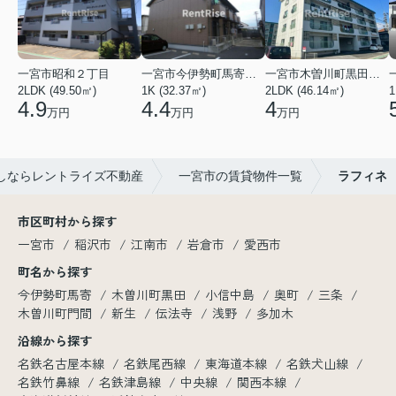
一宮市昭和２丁目
一宮市今伊勢町馬寄字福塚前
一宮市木曽川町黒田五ノ通り
2LDK (49.50㎡)
1K (32.37㎡)
2LDK (46.14㎡)
1
4.9
4.4
4
万円
万円
万円
しならレントライズ不動産
一宮市の賃貸物件一覧
ラフィネ
市区町村から探す
一宮市
稲沢市
江南市
岩倉市
愛西市
町名から探す
今伊勢町馬寄
木曽川町黒田
小信中島
奥町
三条
木曽川町門間
新生
伝法寺
浅野
多加木
沿線から探す
名鉄名古屋本線
名鉄尾西線
東海道本線
名鉄犬山線
名鉄竹鼻線
名鉄津島線
中央線
関西本線