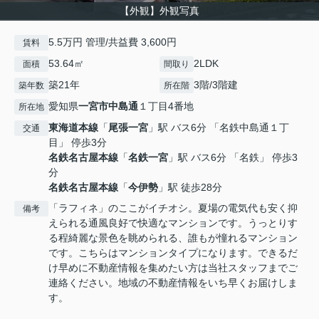
【外観】外観写真
5.5万円 管理/共益費 3,600円
賃料
53.64㎡
2LDK
面積
間取り
築21年
3階/3階建
築年数
所在階
愛知県
一宮市
中島通
１丁目4番地
所在地
東海道本線
「
尾張一宮
」駅 バス6分 「名鉄中島通１丁
交通
目」 停歩3分
名鉄名古屋本線
「
名鉄一宮
」駅 バス6分 「名鉄」 停歩3
分
名鉄名古屋本線
「
今伊勢
」駅 徒歩28分
「ラフィネ」のここがイチオシ。夏場の電気代も安く抑
備考
えられる通風良好で快適なマンションです。うっとりす
る程綺麗な景色を眺められる、誰もが憧れるマンション
です。こちらはマンションタイプになります。できるだ
け早めに不動産情報を集めたい方は当社スタッフまでご
連絡ください。地域の不動産情報をいち早くお届けしま
す。