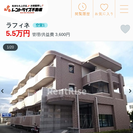
閲覧履歴
お気に入り
ラフィネ
空室1
5.5万円
管理/共益費 3,600円
1
/
20