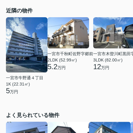
近隣の物件
一宮市千秋町佐野字郷前
一宮市木曽川町黒田
2LDK (52.99㎡)
3LDK (82.00㎡)
5.2
12
万円
万円
一宮市牛野通４丁目
1K (22.31㎡)
5
万円
よく見られている物件