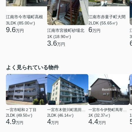
江南市今市場町高根
江南市赤童子町大間
3LDK (85.00㎡)
2LDK (55.65㎡)
9.6
6
江南市宮後町砂場北
万円
万円
1K (18.90㎡)
3
3.6
万円
よく見られている物件
一宮市昭和２丁目
一宮市木曽川町黒田五ノ通り
一宮市今伊勢町馬寄字福塚前
2LDK (49.50㎡)
2LDK (46.14㎡)
1K (32.37㎡)
1
4.9
4
4.4
万円
万円
万円