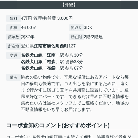
【外観】
4万円 管理/共益費 3,000円
賃料
46.00㎡
3DK
面積
間取り
築37年
2階/2階建
築年数
所在階
愛知県
江南市
勝佐町西町
127
所在地
名鉄犬山線
「
江南
」駅 徒歩30分
交通
名鉄犬山線
「
柏森
」駅 徒歩38分
名鉄犬山線
「
布袋
」駅 徒歩67分
眺めの良い物件です。平坦な場所にあるアパートなら毎
備考
日の移動も快適です。ゴミ出しを楽にするために、遠く
まで行かずに済ゴミ置きを共用部に設置しています。通
風良好なアパートです。できるだけ早めに不動産情報を
集めたい方は当社スタッフまでご連絡ください。地域の
不動産情報をいち早くお届けします。
コーポ倉知のコメント(おすすめポイント)
コーポ倉知：名鉄犬山線江南にも近くて便利。眺望良好で景色が