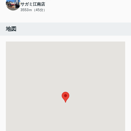
サガミ江南店
3553ｍ（45分）
地図