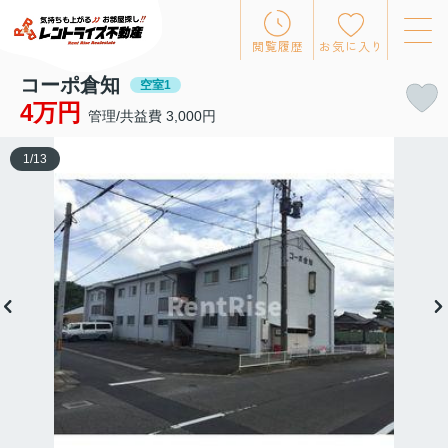
閲覧履歴
お気に入り
コーポ倉知
空室1
4万円
管理/共益費 3,000円
1
/
13