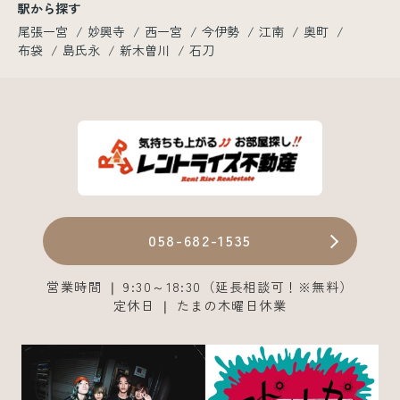
駅から探す
尾張一宮
妙興寺
西一宮
今伊勢
江南
奥町
布袋
島氏永
新木曽川
石刀
058-682-1535
営業時間 ❘ 9:30～18:30（延長相談可！※無料）
定休日 ❘ たまの木曜日休業