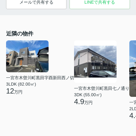
メールで共有する
LINEで共有する
近隣の物件
一宮市木曽川町黒田字酉新田西ノ切
3LDK (82.00㎡)
一宮市木曽川町黒田七ノ通り
12
万円
3DK (55.00㎡)
4.9
一
万円
2L
4.