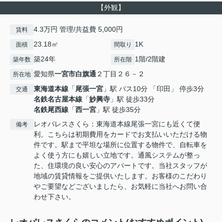
【外観】
4.3万円 管理/共益費 5,000円
賃料
23.18㎡
1K
面積
間取り
築24年
1階/2階建
築年数
所在階
愛知県
一宮市
白旗通
２丁目２６－２
所在地
東海道本線
「
尾張一宮
」駅 バス10分 「印田」 停歩3分
交通
名鉄名古屋本線
「
妙興寺
」駅 徒歩33分
名鉄尾西線
「
西一宮
」駅 徒歩35分
レオパレスさくら：東海道本線尾張一宮にも近くて便
備考
利。こちらは初期費用をカードでお支払いいただける物
件です。駅まで平坦な場所に位置する物件で、自転車を
よく使う方にも嬉しい立地です。通風システムが整っ
た、住環境の良い安心のアパートです。当社スタッフが
地域の賃貸情報をご提供いたします。お客様のこだわり
やご要望などございましたら、お気軽に当社へお問い合
わせ下さい。