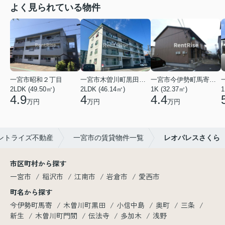
よく見られている物件
一宮市昭和２丁目
一宮市木曽川町黒田五ノ通り
一宮市今伊勢町馬寄字福塚前
2LDK (49.50㎡)
2LDK (46.14㎡)
1K (32.37㎡)
1
4.9
4
4.4
万円
万円
万円
ントライズ不動産
一宮市の賃貸物件一覧
レオパレスさくら
市区町村から探す
一宮市
稲沢市
江南市
岩倉市
愛西市
町名から探す
今伊勢町馬寄
木曽川町黒田
小信中島
奥町
三条
新生
木曽川町門間
伝法寺
多加木
浅野