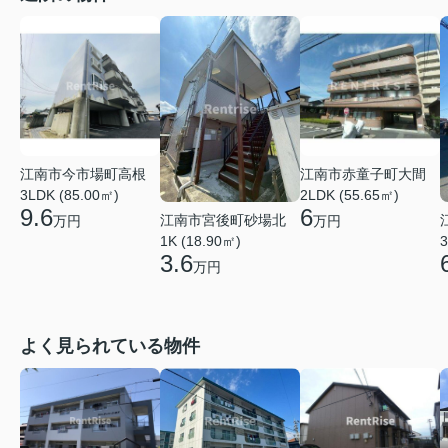
江南市今市場町高根
江南市赤童子町大間
3LDK (85.00㎡)
2LDK (55.65㎡)
9.6
6
江南市宮後町砂場北
万円
万円
1K (18.90㎡)
3
3.6
万円
よく見られている物件