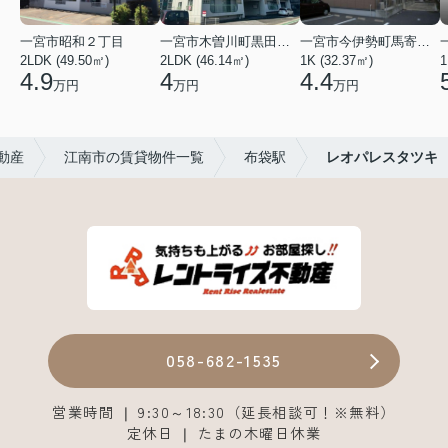
一宮市昭和２丁目
一宮市木曽川町黒田五ノ通り
一宮市今伊勢町馬寄字福塚前
2LDK (49.50㎡)
2LDK (46.14㎡)
1K (32.37㎡)
1
4.9
4
4.4
万円
万円
万円
動産
江南市の賃貸物件一覧
布袋駅
レオパレスタツキ
058-682-1535
営業時間 ❘ 9:30～18:30（延長相談可！※無料）
定休日 ❘ たまの木曜日休業