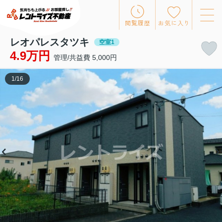
閲覧履歴
お気に入り
レオパレスタツキ
空室1
4.9万円
管理/共益費 5,000円
1
/
16