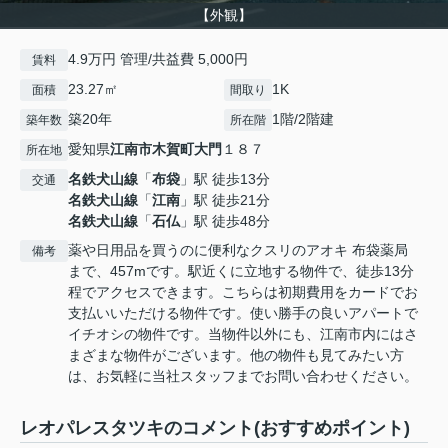
【外観】
4.9万円 管理/共益費 5,000円
賃料
23.27㎡
1K
面積
間取り
築20年
1階/2階建
築年数
所在階
愛知県
江南市
木賀町大門
１８７
所在地
名鉄犬山線
「
布袋
」駅 徒歩13分
交通
名鉄犬山線
「
江南
」駅 徒歩21分
名鉄犬山線
「
石仏
」駅 徒歩48分
薬や日用品を買うのに便利なクスリのアオキ 布袋薬局
備考
まで、457mです。駅近くに立地する物件で、徒歩13分
程でアクセスできます。こちらは初期費用をカードでお
支払いいただける物件です。使い勝手の良いアパートで
イチオシの物件です。当物件以外にも、江南市内にはさ
まざまな物件がございます。他の物件も見てみたい方
は、お気軽に当社スタッフまでお問い合わせください。
レオパレスタツキのコメント(おすすめポイント)