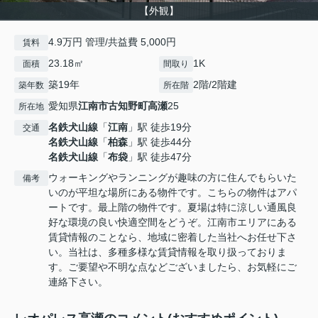
【外観】
4.9万円 管理/共益費 5,000円
賃料
23.18㎡
1K
面積
間取り
築19年
2階/2階建
築年数
所在階
愛知県
江南市
古知野町高瀬
25
所在地
名鉄犬山線
「
江南
」駅 徒歩19分
交通
名鉄犬山線
「
柏森
」駅 徒歩44分
名鉄犬山線
「
布袋
」駅 徒歩47分
ウォーキングやランニングが趣味の方に住んでもらいた
備考
いのが平坦な場所にある物件です。こちらの物件はアパ
ートです。最上階の物件です。夏場は特に涼しい通風良
好な環境の良い快適空間をどうぞ。江南市エリアにある
賃貸情報のことなら、地域に密着した当社へお任せ下さ
い。当社は、多種多様な賃貸情報を取り扱っておりま
す。ご要望や不明な点などございましたら、お気軽にご
連絡下さい。