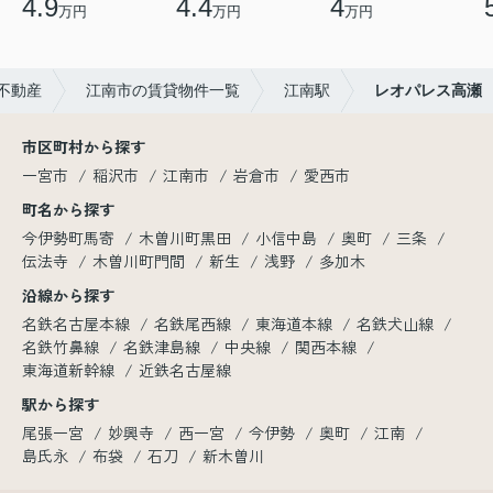
4.9
4.4
4
万円
万円
万円
不動産
江南市の賃貸物件一覧
江南駅
レオパレス高瀬
市区町村から探す
一宮市
稲沢市
江南市
岩倉市
愛西市
町名から探す
今伊勢町馬寄
木曽川町黒田
小信中島
奥町
三条
伝法寺
木曽川町門間
新生
浅野
多加木
沿線から探す
名鉄名古屋本線
名鉄尾西線
東海道本線
名鉄犬山線
名鉄竹鼻線
名鉄津島線
中央線
関西本線
東海道新幹線
近鉄名古屋線
駅から探す
尾張一宮
妙興寺
西一宮
今伊勢
奥町
江南
島氏永
布袋
石刀
新木曽川