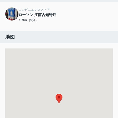
コンビニエンスストア
ローソン 江南古知野店
719ｍ（9分）
地図