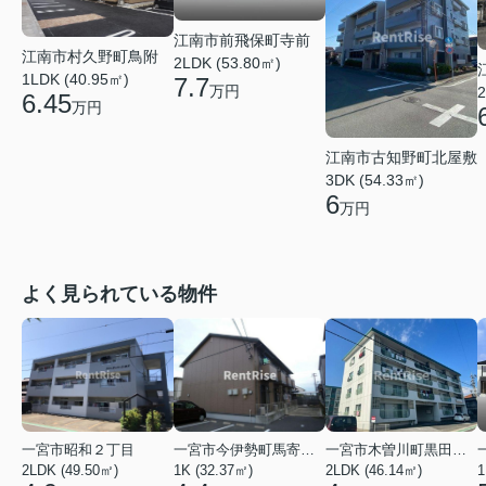
江南市前飛保町寺前
江南市村久野町鳥附
2LDK (53.80㎡)
1LDK (40.95㎡)
7.7
万円
2
6.45
万円
江南市古知野町北屋敷
3DK (54.33㎡)
6
万円
よく見られている物件
一宮市昭和２丁目
一宮市今伊勢町馬寄字福塚前
一宮市木曽川町黒田五ノ通り
2LDK (49.50㎡)
1K (32.37㎡)
2LDK (46.14㎡)
1