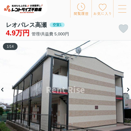
閲覧履歴
お気に入り
レオパレス高瀬
空室1
4.9万円
管理/共益費 5,000円
1
/
14