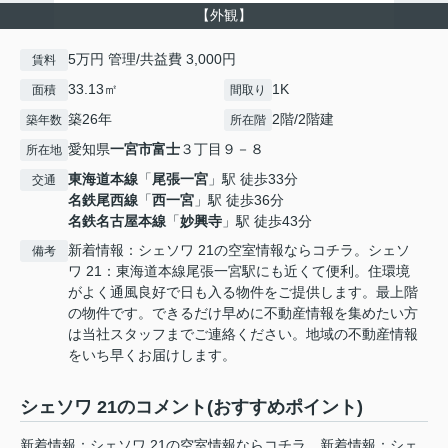
【外観】
5万円 管理/共益費 3,000円
賃料
33.13㎡
1K
面積
間取り
築26年
2階/2階建
築年数
所在階
愛知県
一宮市
富士
３丁目９－８
所在地
東海道本線
「
尾張一宮
」駅 徒歩33分
交通
名鉄尾西線
「
西一宮
」駅 徒歩36分
名鉄名古屋本線
「
妙興寺
」駅 徒歩43分
新着情報：シェソワ 21の空室情報ならコチラ。シェソ
備考
ワ 21：東海道本線尾張一宮駅にも近くて便利。住環境
がよく通風良好で日も入る物件をご提供します。最上階
の物件です。できるだけ早めに不動産情報を集めたい方
は当社スタッフまでご連絡ください。地域の不動産情報
をいち早くお届けします。
シェソワ 21のコメント(おすすめポイント)
新着情報：シェソワ 21の空室情報ならコチラ。新着情報：シェ