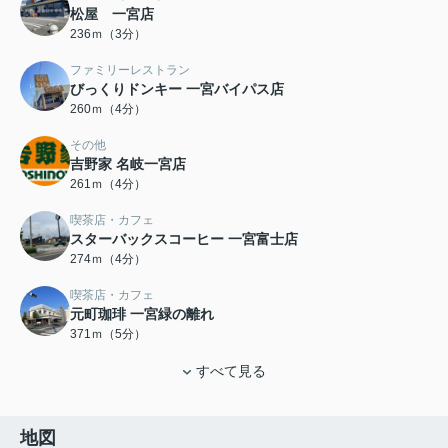
松屋 一宮店
236ｍ（3分）
ファミリーレストラン
びっくりドンキー 一宮バイパス店
260ｍ（4分）
その他
吉野家 名岐一宮店
261ｍ（4分）
喫茶店・カフェ
スターバックスコーヒー 一宮富士店
274ｍ（4分）
喫茶店・カフェ
元町珈琲 一宮緑の離れ
371ｍ（5分）
すべて見る
地図