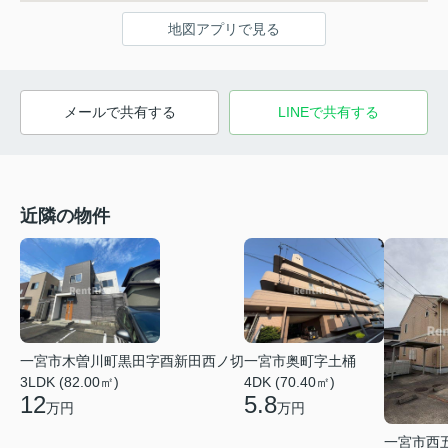
地図アプリで見る
メールで共有する
LINEで共有する
近隣の物件
一宮市木曽川町黒田字酉新田西ノ切
一宮市奥町字土桶
3LDK (82.00㎡)
4DK (70.40㎡)
12
5.8
万円
万円
一宮市西