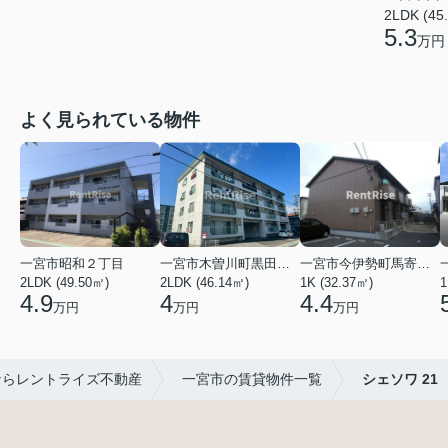
2LDK (45
5.3
万円
よく見られている物件
一宮市昭和２丁目
一宮市木曽川町黒田五ノ通り
一宮市今伊勢町馬寄字福塚前
2LDK (49.50㎡)
2LDK (46.14㎡)
1K (32.37㎡)
1
4.9
4
4.4
万円
万円
万円
ならレントライズ不動産
一宮市の賃貸物件一覧
シェソワ 21