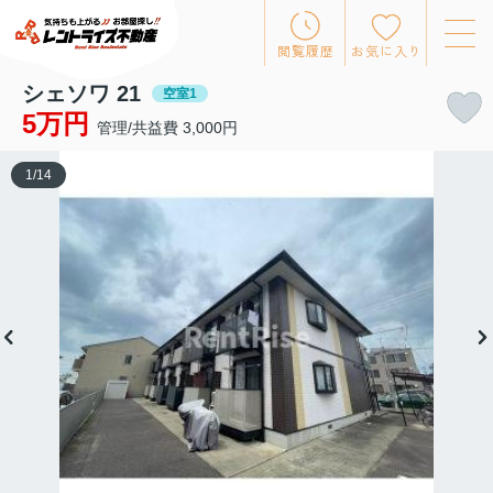
閲覧履歴
お気に入り
シェソワ 21
空室1
5万円
管理/共益費 3,000円
1
/
14