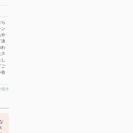
なら
ラン
れや
ド決
のわ
社ス
たし
どご
い合
の見方
な
ス