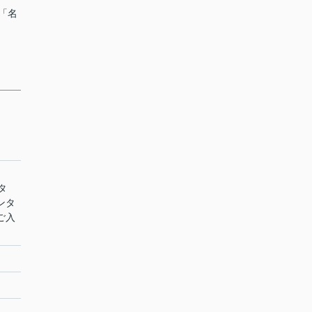
 「名
タ
ンタ
ご入