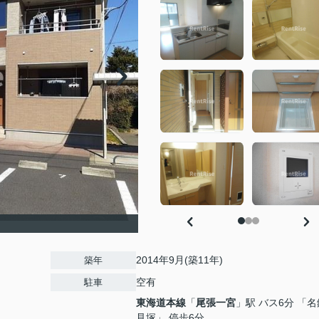
2014年9月(築11年)
築年
空有
駐車
東海道本線
「
尾張一宮
」駅 バス6分 「
見塚」 停歩6分