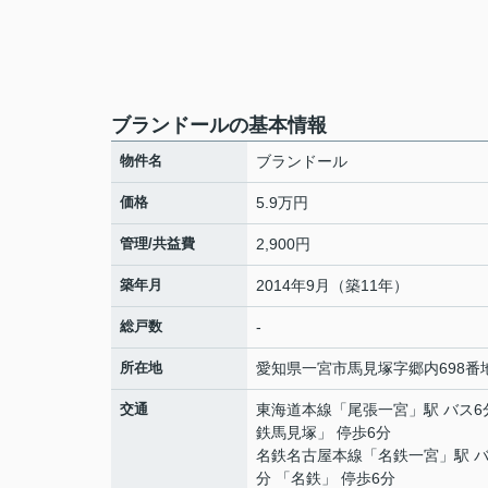
ブランドールの基本情報
物件名
ブランドール
価格
5.9万円
管理/共益費
2,900円
築年月
2014年9月（築11年）
総戸数
-
所在地
愛知県
一宮市
馬見塚
字郷内698番
交通
東海道本線
「
尾張一宮
」駅 バス6
鉄馬見塚」 停歩6分
名鉄名古屋本線
「
名鉄一宮
」駅 
分 「名鉄」 停歩6分