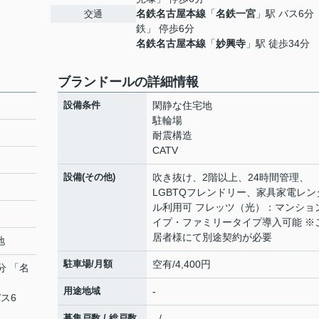
名鉄名古屋本線
「
名鉄一宮
」駅 バス6分
交通
鉄」 停歩6分
名鉄名古屋本線
「
妙興寺
」駅 徒歩34分
ブランドールの詳細情報
設備条件
閑静な住宅地
駐輪場
耐震構造
CATV
設備(その他)
吹き抜け、2階以上、24時間管理、
LGBTQフレンドリー、家具家電レン
ル利用可 フレッツ（光）：マンショ
イプ・ファミリータイプ導入可能 ※
居者様にて別途契約が必要
地
駐車場/月額
空有/4,400円
分 「名
用途地域
-
バス6
募集戸数 / 総戸数
- / -