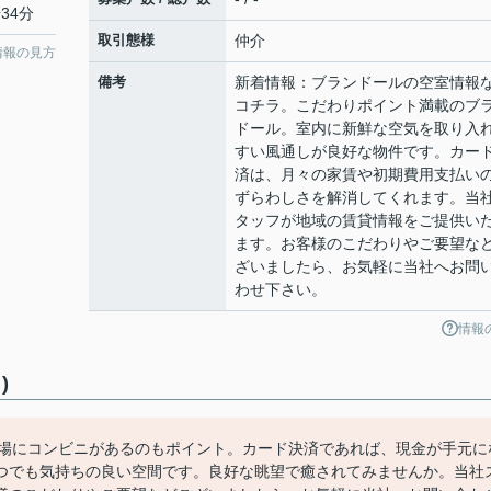
34分
取引態様
仲介
情報の見方
備考
新着情報：ブランドールの空室情報
コチラ。こだわりポイント満載のブ
ドール。室内に新鮮な空気を取り入
すい風通しが良好な物件です。カー
済は、月々の家賃や初期費用支払い
ずらわしさを解消してくれます。当
タッフが地域の賃貸情報をご提供い
ます。お客様のこだわりやご要望な
ざいましたら、お気軽に当社へお問
わせ下さい。
情報
)
近場にコンビニがあるのもポイント。カード決済であれば、現金が手元に
つでも気持ちの良い空間です。良好な眺望で癒されてみませんか。当社