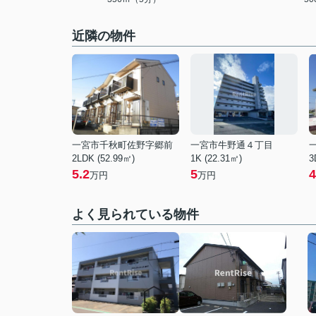
近隣の物件
一宮市千秋町佐野字郷前
一宮市牛野通４丁目
2LDK (52.99㎡)
1K (22.31㎡)
3
5.2
5
4
万円
万円
よく見られている物件