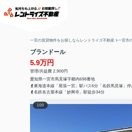
一宮の賃貸物件をお探しならレントライズ不動産
一宮市
ブランドール
5.9万円
管理/共益費 2,900円
愛知県
一宮市
馬見塚
字郷内698番地
東海道本線「尾張一宮」駅バス6分「名鉄馬見塚」停
名鉄名古屋本線「妙興寺」駅徒歩34分
1
/
20