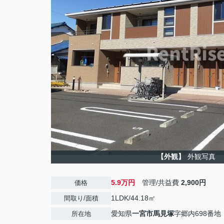
【外観】
外観写真
5.9万円
管理/共益費
2,900円
価格
1LDK/44.18㎡
間取り/面積
愛知県
一宮市
馬見塚
字郷内698番地
所在地