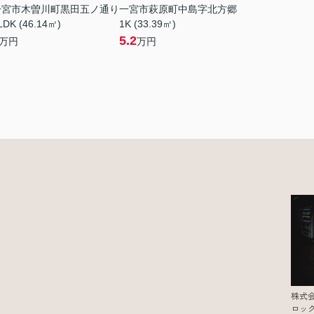
一宮市木曽川町黒田五ノ通り
一宮市萩原町中島字北方郷
LDK (46.14㎡)
1K (33.39㎡)
5.2
万円
万円
株式
ロッ