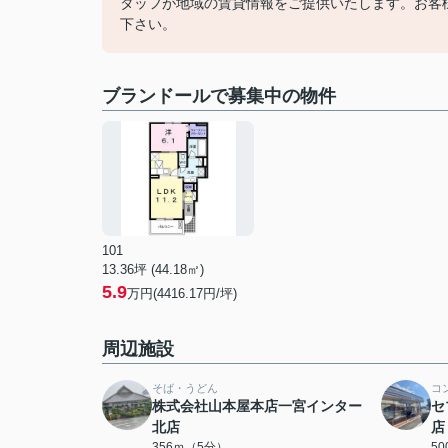
タッフが地域の賃貸情報をご提供いたします。お客
下さい。
ブランドールで募集中の物件
101
13.36坪 (44.18㎡)
5.9
万円(4416.17円/坪)
周辺施設
そば・うどん
コ
株式会社山本屋本店一宮インター
セ
北店
店
356ｍ（5分）
5