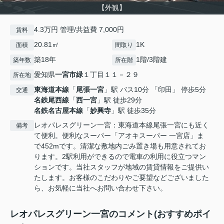
【外観】
4.3万円 管理/共益費 7,000円
賃料
20.81㎡
1K
面積
間取り
築18年
1階/3階建
築年数
所在階
愛知県
一宮市
緑
１丁目１１－２９
所在地
東海道本線
「
尾張一宮
」駅 バス10分 「印田」 停歩5分
交通
名鉄尾西線
「
西一宮
」駅 徒歩29分
名鉄名古屋本線
「
妙興寺
」駅 徒歩35分
レオパレスグリーン一宮：東海道本線尾張一宮にも近く
備考
て便利。便利なスーパー「アオキスーパー 一宮店」ま
で452mです。清潔な敷地内ごみ置き場も用意されてお
ります。2駅利用ができるので電車の利用に役立つマン
ションです。当社スタッフが地域の賃貸情報をご提供い
たします。お客様のこだわりやご要望などございました
ら、お気軽に当社へお問い合わせ下さい。
レオパレスグリーン一宮のコメント(おすすめポイ