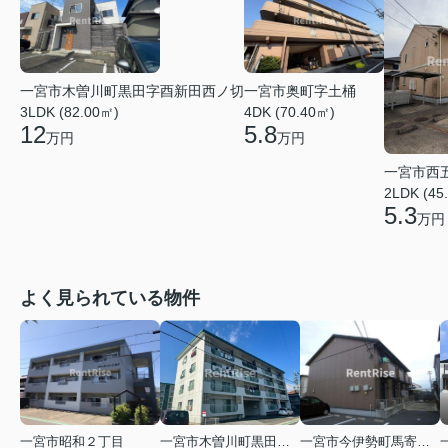
一宮市木曽川町黒田字酉新田西ノ切
一宮市奥町字土桶
3LDK (82.00㎡)
4DK (70.40㎡)
12
5.8
万円
万円
一宮市西
2LDK (45
5.3
万円
よく見られている物件
一宮市昭和２丁目
一宮市木曽川町黒田五ノ通り
一宮市今伊勢町馬寄字福塚前