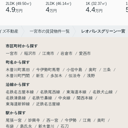
2LDK (49.50㎡)
2LDK (46.14㎡)
1K (32.37㎡)
1
4.9
4
4.4
万円
万円
万円
イズ不動産
一宮市の賃貸物件一覧
レオパレスグリーン一宮
市区町村から探す
一宮市
稲沢市
江南市
岩倉市
愛西市
町名から探す
木曽川町黒田
今伊勢町馬寄
小信中島
奥町
三条
木曽川町門間
新生
多加木
伝法寺
浅野
沿線から探す
名鉄名古屋本線
名鉄尾西線
東海道本線
名鉄犬山線
名鉄津島線
名鉄竹鼻線
中央線
関西本線
東海道新幹線
近鉄名古屋線
駅から探す
尾張一宮
妙興寺
西一宮
今伊勢
江南
奥町
布袋
島氏永
新木曽川
石刀