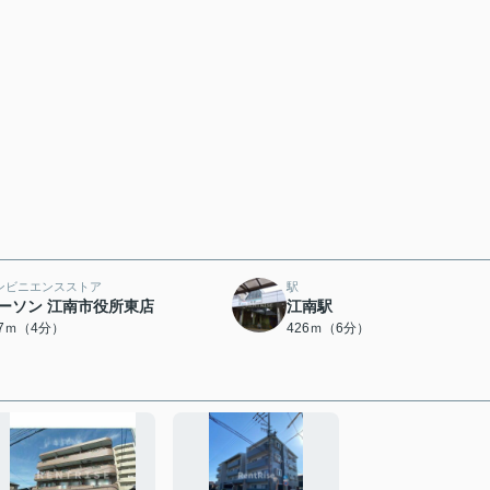
ンビニエンスストア
駅
ーソン 江南市役所東店
江南駅
07ｍ（4分）
426ｍ（6分）