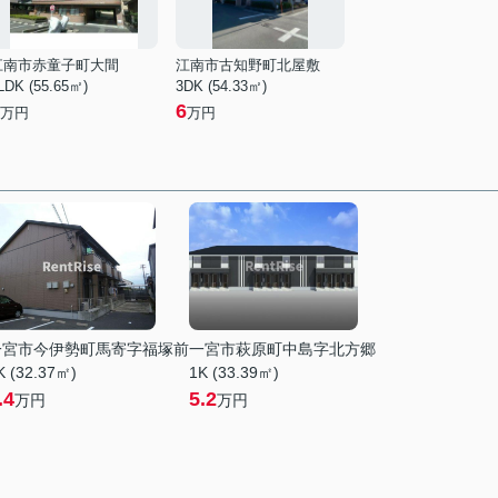
江南市赤童子町大間
江南市古知野町北屋敷
LDK (55.65㎡)
3DK (54.33㎡)
6
万円
万円
一宮市今伊勢町馬寄字福塚前
一宮市萩原町中島字北方郷
K (32.37㎡)
1K (33.39㎡)
.4
5.2
万円
万円