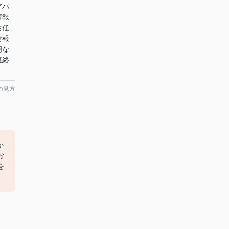
アパ
情報
お任
情報
明な
連絡
の見方
か
お
を