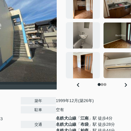
1999年12月(築26年)
築年
空有
駐車
名鉄犬山線
「
江南
」駅 徒歩4分
３
名鉄犬山線
「
布袋
」駅 徒歩28分
交通
名鉄犬山線
「
柏森
」駅 徒歩44分