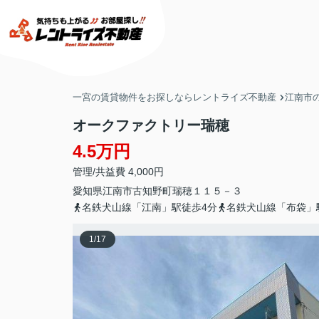
一宮の賃貸物件をお探しならレントライズ不動産
江南市
オークファクトリー瑞穂
4.5万円
管理/共益費 4,000円
愛知県
江南市
古知野町瑞穂
１１５－３
名鉄犬山線「江南」駅徒歩4分
名鉄犬山線「布袋」
1
/
17