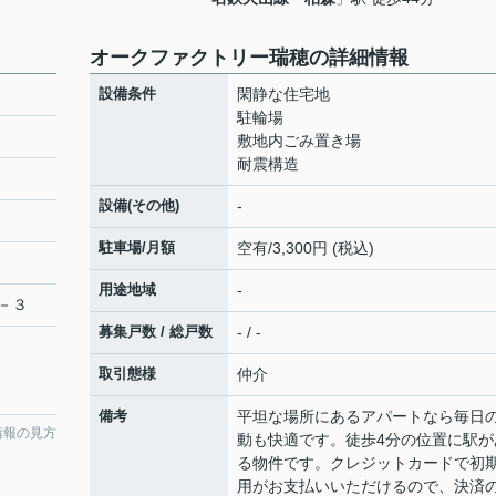
オークファクトリー瑞穂の詳細情報
設備条件
閑静な住宅地
駐輪場
敷地内ごみ置き場
耐震構造
設備(その他)
-
駐車場/月額
空有/3,300円 (税込)
用途地域
-
－３
募集戸数 / 総戸数
- / -
取引態様
仲介
備考
平坦な場所にあるアパートなら毎日
情報の見方
動も快適です。徒歩4分の位置に駅が
る物件です。クレジットカードで初
用がお支払いいただけるので、決済