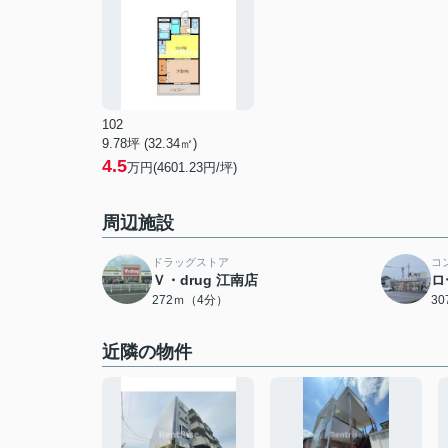
102
9.78坪 (32.34㎡)
4.5
万円(4601.23円/坪)
周辺施設
ドラッグストア
コ
Ｖ・drug 江南店
ロ
272ｍ（4分）
3
近隣の物件