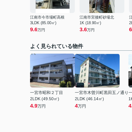
江南市今市場町高根
江南市宮後町砂場北
3LDK (85.00㎡)
1K (18.90㎡)
2
9.6
3.6
6
万円
万円
よく見られている物件
一宮市昭和２丁目
一宮市木曽川町黒田五ノ通り
2LDK (49.50㎡)
2LDK (46.14㎡)
1
4.9
4
4
万円
万円