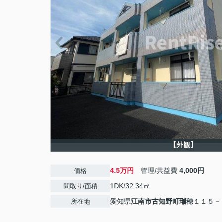
【外観】
4.5万円
管理/共益費
4,000円
価格
1DK/32.34㎡
間取り/面積
愛知県
江南市
古知野町瑞穂
１１５－
所在地