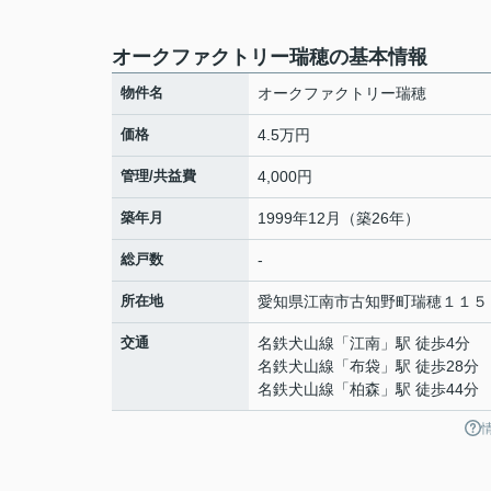
オークファクトリー瑞穂の基本情報
物件名
オークファクトリー瑞穂
価格
4.5万円
管理/共益費
4,000円
築年月
1999年12月（築26年）
総戸数
-
所在地
愛知県
江南市
古知野町瑞穂
１１５
交通
名鉄犬山線
「
江南
」駅 徒歩4分
名鉄犬山線
「
布袋
」駅 徒歩28分
名鉄犬山線
「
柏森
」駅 徒歩44分