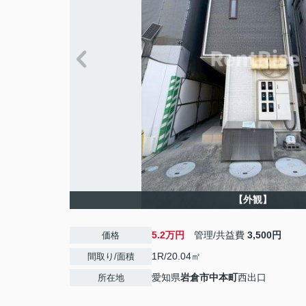
【外観】
5.2万円
管理/共益費
3,500円
価格
1R/20.04㎡
間取り/面積
愛知県
岩倉市
中本町
西出口
所在地