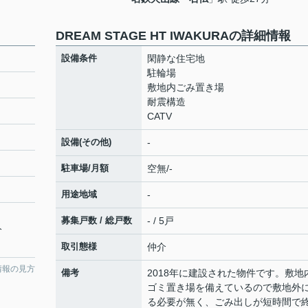
DREAM STAGE HT IWAKURAの詳細情報
設備条件
閑静な住宅地
駐輪場
敷地内ごみ置き場
耐震構造
CATV
設備(その他)
-
駐車場/月額
空無/-
用途地域
-
募集戸数 / 総戸数
- / 5戸
分
取引態様
仲介
情報の見方
備考
2018年に建設された物件です。敷地
ゴミ置き場を備えているので敷地外
る必要が無く、ごみ出しが短時間で