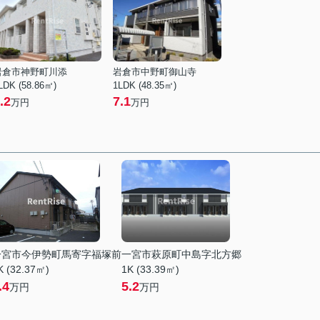
岩倉市神野町川添
岩倉市中野町御山寺
LDK (58.86㎡)
1LDK (48.35㎡)
.2
7.1
万円
万円
一宮市今伊勢町馬寄字福塚前
一宮市萩原町中島字北方郷
K (32.37㎡)
1K (33.39㎡)
.4
5.2
万円
万円