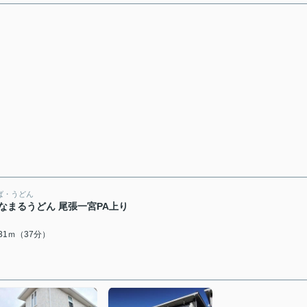
ば・うどん
なまるうどん 尾張一宮PA上り
931ｍ（37分）