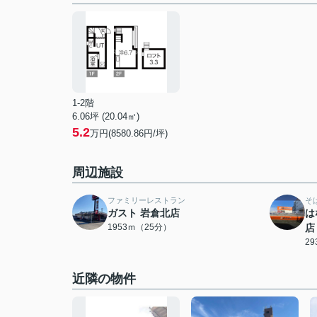
1-2階
6.06坪 (20.04㎡)
5.2
万円(8580.86円/坪)
周辺施設
ファミリーレストラン
そ
ガスト 岩倉北店
は
1953ｍ（25分）
店
2
近隣の物件