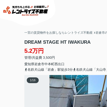
一宮の賃貸物件をお探しならレントライズ不動産
岩倉市
DREAM STAGE HT IWAKURA
5.2万円
管理/共益費 3,500円
愛知県
岩倉市
中本町
西出口
名鉄犬山線「岩倉」駅徒歩3分
名鉄犬山線「大山寺
1
/
16