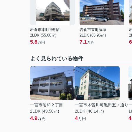
岩倉市本町神明西
岩倉市東町藤塚
2LDK (55.00㎡)
2LDK (65.96㎡)
2
5.8
7.1
6
万円
万円
よく見られている物件
一宮市昭和２丁目
一宮市木曽川町黒田五ノ通り
2LDK (49.50㎡)
2LDK (46.14㎡)
1
4.9
4
4
万円
万円