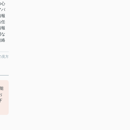
の心
アパ
情報
お任
情報
明な
連絡
の見方
可能
お
下