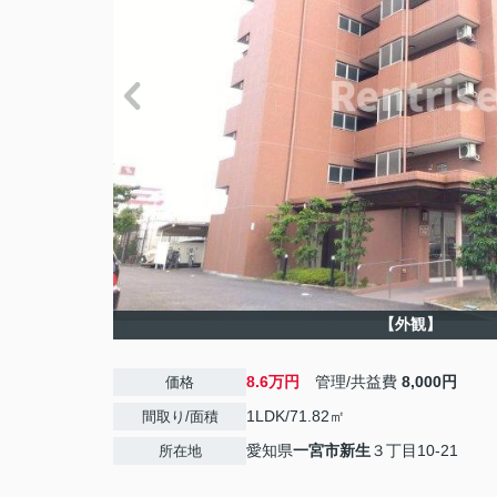
【外観】
8.6万円
管理/共益費
8,000円
価格
1LDK/71.82㎡
間取り/面積
愛知県
一宮市
新生
３丁目10-21
所在地