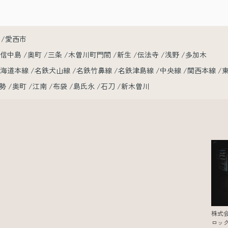
愛西市
小信中島
奥町
三条
木曽川町門間
新生
伝法寺
浅野
多加木
東海道本線
名鉄犬山線
名鉄竹鼻線
名鉄津島線
中央線
関西本線
勢
奥町
江南
布袋
島氏永
石刀
新木曽川
株式
ロッ