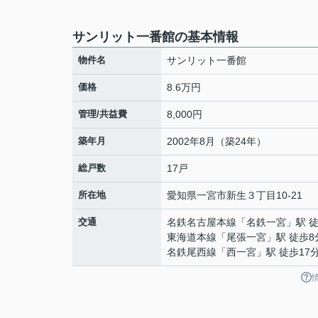
サンリット一番館の基本情報
物件名
サンリット一番館
価格
8.6万円
管理/共益費
8,000円
築年月
2002年8月（築24年）
総戸数
17戸
所在地
愛知県
一宮市
新生
３丁目10-21
交通
名鉄名古屋本線
「
名鉄一宮
」駅 
東海道本線
「
尾張一宮
」駅 徒歩8
名鉄尾西線
「
西一宮
」駅 徒歩17