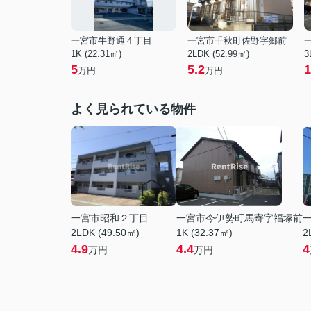
一宮市牛野通４丁目
一宮市千秋町佐野字郷前
1K (22.31㎡)
2LDK (52.99㎡)
3
5
5.2
1
万円
万円
よく見られている物件
一宮市昭和２丁目
一宮市今伊勢町馬寄字福塚前
2LDK (49.50㎡)
1K (32.37㎡)
2
4.9
4.4
4
万円
万円