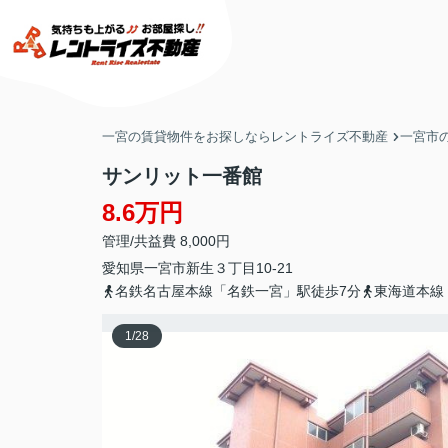
一宮の賃貸物件をお探しならレントライズ不動産
一宮市
サンリット一番館
8.6万円
管理/共益費 8,000円
愛知県
一宮市
新生
３丁目10-21
名鉄名古屋本線「名鉄一宮」駅徒歩7分
東海道本線
1
/
28