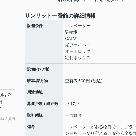
サンリット一番館の詳細情報
設備条件
エレベーター
駐輪場
CATV
光ファイバー
オートロック
宅配ボックス
設備(その他)
-
駐車場/月額
空有/5,500円 (税込)
用途地域
-
徒歩7分
分
募集戸数 / 総戸数
- / 17戸
分
取引態様
一般媒介
情報の見方
備考
エレベーターがある物件です。プラ
シーをしっかり守れる、安心安全な