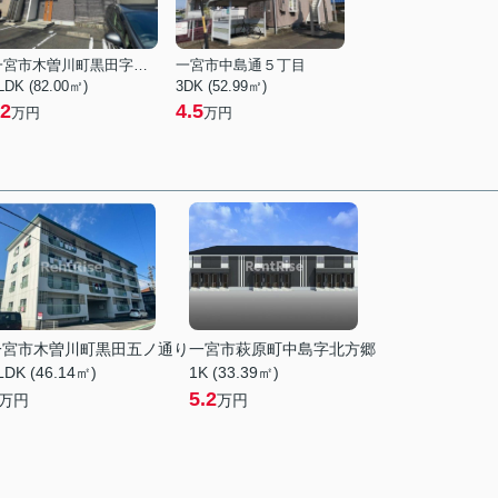
一宮市木曽川町黒田字酉新田西ノ切
一宮市中島通５丁目
LDK (82.00㎡)
3DK (52.99㎡)
2
4.5
万円
万円
一宮市木曽川町黒田五ノ通り
一宮市萩原町中島字北方郷
LDK (46.14㎡)
1K (33.39㎡)
5.2
万円
万円