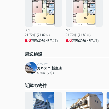
301
401
21.72坪 (71.82㎡)
21.72坪 (71.82㎡)
8.6
8.6
万円(3959.48円/坪)
万円(3959.48円/坪)
周辺施設
スーパー
カネスエ 新生店
536ｍ（7分）
近隣の物件