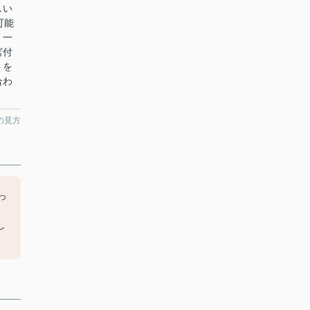
しい
可能
。一
宮付
トを
合わ
の見方
っ
、
し