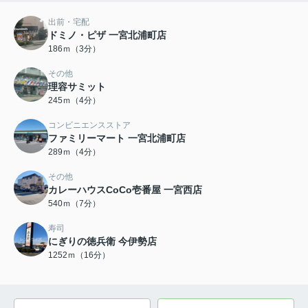
出前・宅配
ドミノ・ピザ 一宮北浦町店
186ｍ（3分）
その他
理容サミット
245ｍ（4分）
コンビニエンスストア
ファミリーマート 一宮北浦町店
289ｍ（4分）
その他
カレーハウスCoCo壱番屋 一宮西店
540ｍ（7分）
寿司
にぎりの徳兵衛 今伊勢店
1252ｍ（16分）