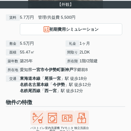
【外観】
5.7万円 管理/共益費 5,500円
賃料
初期費用シミュレーション
5.5万円
1ヶ月
敷金
礼金
55.47㎡
2LDK
面積
間取り
築25年
1階/2階建
築年数
所在階
愛知県
一宮市
今伊勢町新神戸
字郷前8
所在地
東海道本線
「
尾張一宮
」駅 徒歩18分
交通
名鉄名古屋本線
「
今伊勢
」駅 徒歩12分
名鉄尾西線
「
西一宮
」駅 徒歩12分
物件の特徴
バストイレ
室内洗濯機
TVモニタ
独立洗面台