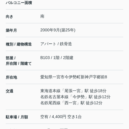
バルコニー面積
南
向き
2000年9月(築25年)
築年月
アパート / 鉄骨造
種別 / 建物構造
B103 / 1階 / 2階建
部屋 /
所在階 / 階建て
愛知県
一宮市
今伊勢町新神戸
字郷前8
所在地
東海道本線
「
尾張一宮
」駅 徒歩18分
交通
名鉄名古屋本線
「
今伊勢
」駅 徒歩12分
名鉄尾西線
「
西一宮
」駅 徒歩12分
空有 / 4,400円 空き1台
駐車場 / 月額