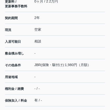
0ヶ月 / 2.2万円
更新料 /
更新事務手数料
2年
契約期間
空家
現況
相談
入居可能日
-
敷金積み増し
JBR(保険・駆付け):1,980円（月額）
その他条件
-
用途地域
- / -
権利金 / 雑費
有 / -
保険加入 / 料金