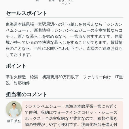
別
置場
付きインタ
ーホン
セールスポイント
東海道本線尾張一宮駅周辺への引っ越しをお考えなら「シンカン
ベムジュー」。新着情報：シンカンベムジューの空室情報ならコ
チラ。新たな暮らしを始めるなら、一宮市がおすすめです。住環
境が整っているので快適な暮らしをすることができます。賃貸情
報のことなら、当社にお問い合わせ下さい。皆様のご連絡お待ち
しております。
ポイント
準耐火構造
給湯
初期費用30万円以下
ファミリー向け
IT重
説
対応物件
担当者のコメント
シンカンベムジュー：東海道本線尾張一宮にも近く
て便利。収納はウォークインクロゼット・シューズ
ボックス・全居室収納など豊富なので、衣類や履き
藤田 航也
物の整理がしやすく便利です。洗面化粧台を備え付