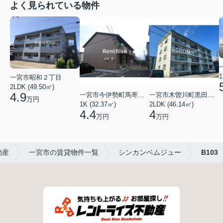
よく見られている物件
1
一宮市昭和２丁目
2LDK (49.50㎡)
4.9
一宮市今伊勢町馬寄字福塚前
一宮市木曽川町黒田五ノ通り
万円
1K (32.37㎡)
2LDK (46.14㎡)
4.4
4
万円
万円
動産
一宮市の賃貸物件一覧
シンカンベムジュー
B103