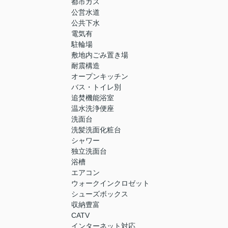
都市ガス
公営水道
公共下水
電気有
駐輪場
敷地内ごみ置き場
耐震構造
オープンキッチン
バス・トイレ別
追焚機能浴室
温水洗浄便座
洗面台
洗髪洗面化粧台
シャワー
独立洗面台
浴槽
エアコン
ウォークインクロゼット
シューズボックス
収納豊富
CATV
インターネット対応