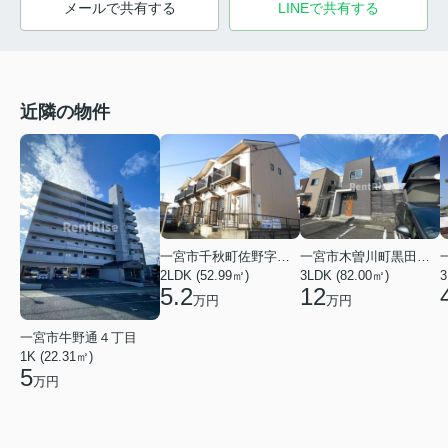
メールで共有する
LINEで共有する
近隣の物件
一宮市千秋町佐野字郷前
一宮市木曽川町黒田字酉新田西ノ切
2LDK (52.99㎡)
3
3LDK (82.00㎡)
5.2
12
万円
万円
一宮市牛野通４丁目
1K (22.31㎡)
5
万円