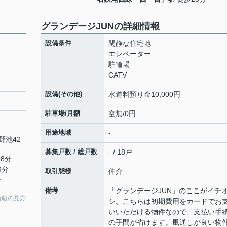
グランデージJUNの詳細情報
設備条件
閑静な住宅地
エレベーター
駐輪場
CATV
設備(その他)
水​道​料​預​り​金​1​0​,​0​0​0​円​
駐車場/月額
空無/0円
用途地域
-
野池42
募集戸数 / 総戸数
- / 18戸
8分
9分
取引態様
仲介
分
備考
「グランデージJUN」のここがイチ
情報の見方
シ。こちらは初期費用をカードでお
いいただける物件なので、支払い手
の手間が省けます。風通しが良い物