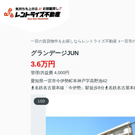
一宮の賃貸物件をお探しならレントライズ不動産
一宮市
グランデージJUN
3.6万円
管理/共益費 4,000円
愛知県
一宮市
今伊勢町本神戸
字高野池42
名鉄名古屋本線「今伊勢」駅徒歩8分
名鉄名古屋本
1
/
20