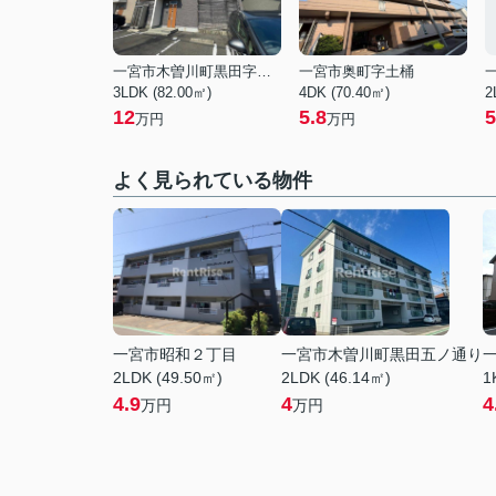
一宮市木曽川町黒田字酉新田西ノ切
一宮市奥町字土桶
3LDK (82.00㎡)
4DK (70.40㎡)
2
12
5.8
5
万円
万円
よく見られている物件
一宮市昭和２丁目
一宮市木曽川町黒田五ノ通り
2LDK (49.50㎡)
2LDK (46.14㎡)
1
4.9
4
4
万円
万円