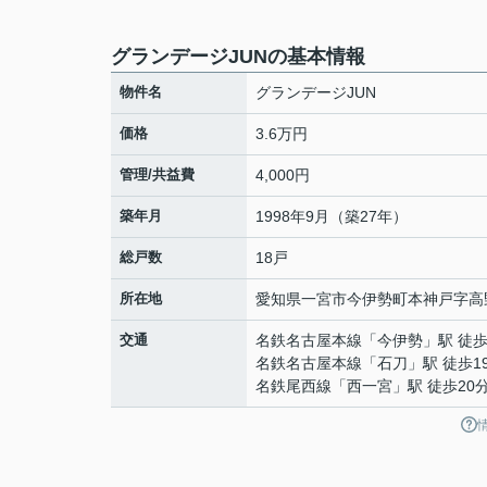
グランデージJUNの基本情報
物件名
グランデージJUN
価格
3.6万円
管理/共益費
4,000円
築年月
1998年9月（築27年）
総戸数
18戸
所在地
愛知県
一宮市
今伊勢町本神戸
字高
交通
名鉄名古屋本線
「
今伊勢
」駅 徒歩
名鉄名古屋本線
「
石刀
」駅 徒歩1
名鉄尾西線
「
西一宮
」駅 徒歩20