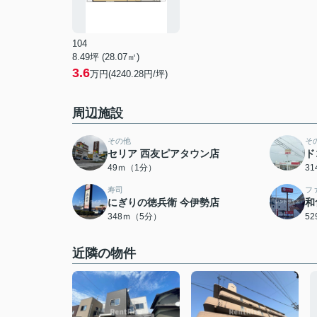
104
8.49坪 (28.07㎡)
3.6
万円(4240.28円/坪)
周辺施設
その他
そ
セリア 西友ピアタウン店
ド
49ｍ（1分）
3
寿司
フ
にぎりの徳兵衛 今伊勢店
和
348ｍ（5分）
5
近隣の物件