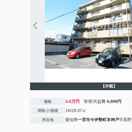
【外観】
3.6万円
管理/共益費
4,000円
価格
1K/28.07㎡
間取り/面積
愛知県
一宮市
今伊勢町本神戸
字高野
所在地