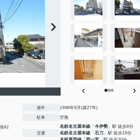
1998年9月(築27年)
築年
空無
駐車
名鉄名古屋本線
「
今伊勢
」駅 徒歩8分
池42
名鉄名古屋本線
「
石刀
」駅 徒歩19分
交通
名鉄尾西線
「
西一宮
」駅 徒歩20分