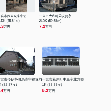
一宮市西五城字中切
一宮市大和町苅安賀字火口上
LDK (45.84㎡)
2LDK (59.58㎡)
.3
7.2
万円
万円
一宮市今伊勢町馬寄字福塚前
一宮市萩原町中島字北方郷
K (32.37㎡)
1K (33.39㎡)
.4
5.2
万円
万円