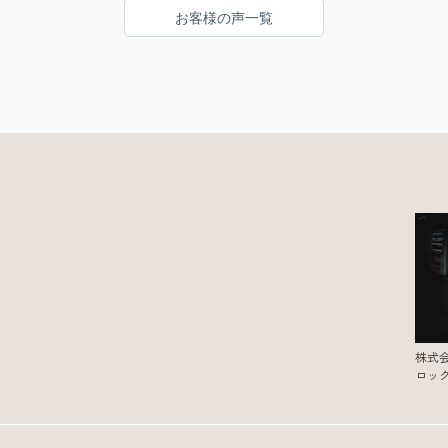
お客様の声一覧
内見当日にたまたま同じアパートに
いま
もう一部屋空きがあるとしり
急遽そのお部屋も内見させてくださいました！
おかげで希望に合ったお部屋を見つけれました
⭐︎
お部屋明け渡しまで
時間が短かったのに素早い対応で
本当に助かりました！
赤塚さん、レントライズの皆さん
この度は本当にありがとうございました♪
株式
ロッ