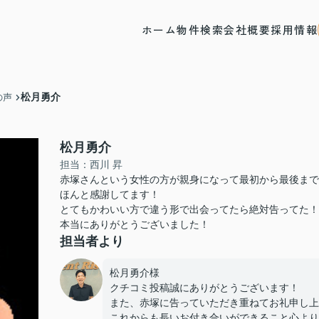
ホーム
物件検索
会社概要
採用情報
松月勇介
の声
松月勇介
担当：西川 昇
赤塚さんという女性の方が親身になって最初から最後まで
ほんと感謝してます！
とてもかわいい方で違う形で出会ってたら絶対告ってた！
本当にありがとうございました！
担当者より
松月勇介様
クチコミ投稿誠にありがとうございます！
また、赤塚に告っていただき重ねてお礼申し上
これからも長いお付き合いができること心より