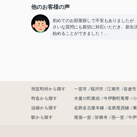
他のお客様の声
初めてのお部屋探しで不安もありましたが
さいな質問にも親切に対応いただき、新生
始めることができました！
手続きの多くをオンラインで対応いただけ
も非常に助かりました！
担当いただいた赤塚さん、ありがとうござ
した
市区町村から探す
一宮市
稲沢市
江南市
岩倉市
町名から探す
木曽川町黒田
今伊勢町馬寄
沿線から探す
名鉄名古屋本線
名鉄尾西線
駅から探す
尾張一宮
妙興寺
西一宮
今伊