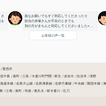
、さ
急なお願いでもすぐ対応してくださったり
活を
担当の赤塚さんが不在のときでも
別の方がきちんと対応してくださいました⭐︎
たの
お客様の声一覧
内見当日にたまたま同じアパートに
いま
もう一部屋空きがあるとしり
急遽そのお部屋も内見させてくださいました！
おかげで希望に合ったお部屋を見つけれました
⭐︎
お部屋明け渡しまで
時間が短かったのに素早い対応で
愛西市
本当に助かりました！
小信中島
奥町
三条
木曽川町門間
新生
多加木
伝法寺
浅野
赤塚さん、レントライズの皆さん
東海道本線
名鉄犬山線
名鉄津島線
名鉄竹鼻線
中央線
関西本線
この度は本当にありがとうございました♪
勢
江南
奥町
布袋
島氏永
新木曽川
石刀