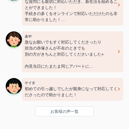
な質問にも親切に対応いただき、新生活を始めるこ
とができました！
手続きの多くをオンラインで対応いただけたのも非
常に助かりました！
担当いただいた赤塚さん、ありがとうございました
あや
急なお願いでもすぐ対応してくださったり
担当の赤塚さんが不在のときでも
別の方がきちんと対応してくださいました⭐︎
内見当日にたまたま同じアパートに
もう一部屋空きがあるとしり
急遽そのお部屋も内見させてくださいました！
ケイタ
おかげで希望に合ったお部屋を見つけれました⭐︎
初めての引っ越しでしたが親身になって対応してく
お部屋明け渡しまで
ださったので助かりました！
時間が短かったのに素早い対応で
本当に助かりました！
お客様の声一覧
赤塚さん、レントライズの皆さん
この度は本当にありがとうございました♪