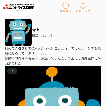
閲覧履歴
お気に入り
sy h
担当：西川 昇
初めての引越しで色々分からないことだらけでしたが、とても親
切に対応して下さりました。
移動中や内見中も色々とお話していただいて楽しくお部屋探しが
出来ました。
1
/
1