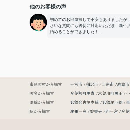
他のお客様の声
初めてのお部屋探しで不安もありましたが
さいな質問にも親切に対応いただき、新生
始めることができました！
手続きの多くをオンラインで対応いただけ
も非常に助かりました！
担当いただいた赤塚さん、ありがとうござ
した
市区町村から探す
一宮市
稲沢市
江南市
岩倉市
町名から探す
今伊勢町馬寄
木曽川町黒田
沿線から探す
名鉄名古屋本線
名鉄尾西線
駅から探す
尾張一宮
妙興寺
西一宮
今伊