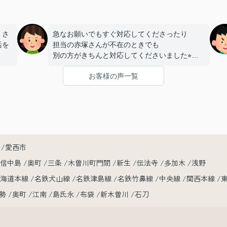
、さ
急なお願いでもすぐ対応してくださったり
活を
担当の赤塚さんが不在のときでも
別の方がきちんと対応してくださいました⭐︎
たの
お客様の声一覧
内見当日にたまたま同じアパートに
いま
もう一部屋空きがあるとしり
急遽そのお部屋も内見させてくださいました！
おかげで希望に合ったお部屋を見つけれました
⭐︎
お部屋明け渡しまで
時間が短かったのに素早い対応で
愛西市
本当に助かりました！
小信中島
奥町
三条
木曽川町門間
新生
伝法寺
多加木
浅野
赤塚さん、レントライズの皆さん
東海道本線
名鉄犬山線
名鉄津島線
名鉄竹鼻線
中央線
関西本線
この度は本当にありがとうございました♪
勢
奥町
江南
島氏永
布袋
新木曽川
石刀