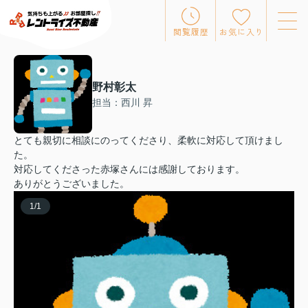
閲覧履歴
お気に入り
野村彰太
担当：西川 昇
とても親切に相談にのってくださり、柔軟に対応して頂けまし
た。
対応してくださった赤塚さんには感謝しております。
ありがとうございました。
1
/
1