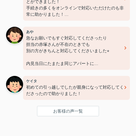
とができました！
手続きの多くをオンラインで対応いただけたのも非
常に助かりました！
担当いただいた赤塚さん、ありがとうございました
あや
急なお願いでもすぐ対応してくださったり
担当の赤塚さんが不在のときでも
別の方がきちんと対応してくださいました⭐︎
内見当日にたまたま同じアパートに
もう一部屋空きがあるとしり
急遽そのお部屋も内見させてくださいました！
ケイタ
おかげで希望に合ったお部屋を見つけれました⭐︎
初めての引っ越しでしたが親身になって対応してく
お部屋明け渡しまで
ださったので助かりました！
時間が短かったのに素早い対応で
本当に助かりました！
お客様の声一覧
赤塚さん、レントライズの皆さん
この度は本当にありがとうございました♪