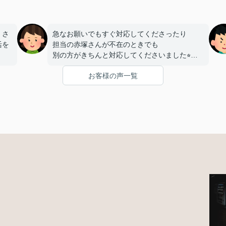
、さ
急なお願いでもすぐ対応してくださったり
活を
担当の赤塚さんが不在のときでも
別の方がきちんと対応してくださいました⭐︎
たの
お客様の声一覧
内見当日にたまたま同じアパートに
いま
もう一部屋空きがあるとしり
急遽そのお部屋も内見させてくださいました！
おかげで希望に合ったお部屋を見つけれました
⭐︎
お部屋明け渡しまで
時間が短かったのに素早い対応で
本当に助かりました！
赤塚さん、レントライズの皆さん
この度は本当にありがとうございました♪