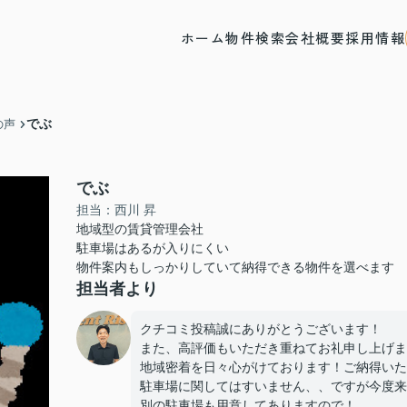
ホーム
物件検索
会社概要
採用情報
でぶ
の声
でぶ
担当：西川 昇
地域型の賃貸管理会社
駐車場はあるが入りにくい
物件案内もしっかりしていて納得できる物件を選べます
担当者より
クチコミ投稿誠にありがとうございます！
また、高評価もいただき重ねてお礼申し上げま
地域密着を日々心がけております！ご納得いた
駐車場に関してはすいません、、ですが今度来
別の駐車場も用意してありますので！