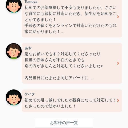
Tomoya
初めてのお部屋探しで不安もありましたが、ささい
な質問にも親切に対応いただき、新生活を始めるこ
とができました！
手続きの多くをオンラインで対応いただけたのも非
常に助かりました！
担当いただいた赤塚さん、ありがとうございました
あや
急なお願いでもすぐ対応してくださったり
担当の赤塚さんが不在のときでも
別の方がきちんと対応してくださいました⭐︎
内見当日にたまたま同じアパートに
もう一部屋空きがあるとしり
急遽そのお部屋も内見させてくださいました！
ケイタ
おかげで希望に合ったお部屋を見つけれました⭐︎
初めての引っ越しでしたが親身になって対応してく
お部屋明け渡しまで
ださったので助かりました！
時間が短かったのに素早い対応で
本当に助かりました！
お客様の声一覧
赤塚さん、レントライズの皆さん