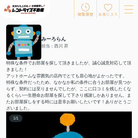
閲覧履歴
お気に入り
みーろらん
担当：西川 昇
特殊な条件でお部屋を探して頂きましたが、誠心誠意対応して頂
きました！
アットホームな雰囲気の店内でとても居心地がよかったです。
特殊な条件だったため、なかなか私の条件に合うお部屋が見つか
らず、契約には至りませんでしたが、ここに口コミを残したくな
るくらい一生懸命お部屋を探して下さり感謝しかありません。ま
たお部屋探しをする時には是非お願いしたいです！ありがとうご
ざいました。
1
/
1