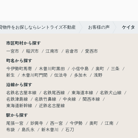
この度は本当にありがとうございました♪
貸物件をお探しならレントライズ不動産
お客様の声
ケイタ
市区町村から探す
一宮市
稲沢市
江南市
岩倉市
愛西市
町名から探す
今伊勢町馬寄
木曽川町黒田
小信中島
奥町
三条
新生
木曽川町門間
伝法寺
多加木
浅野
沿線から探す
名鉄名古屋本線
名鉄尾西線
東海道本線
名鉄犬山線
名鉄津島線
名鉄竹鼻線
中央線
関西本線
東海道新幹線
近鉄名古屋線
駅から探す
尾張一宮
妙興寺
西一宮
今伊勢
奥町
江南
布袋
島氏永
新木曽川
石刀