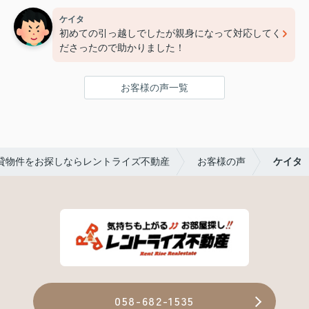
急遽そのお部屋も内見させてくださいました！
ケイタ
おかげで希望に合ったお部屋を見つけれました⭐︎
初めての引っ越しでしたが親身になって対応してく
お部屋明け渡しまで
ださったので助かりました！
時間が短かったのに素早い対応で
本当に助かりました！
お客様の声一覧
赤塚さん、レントライズの皆さん
この度は本当にありがとうございました♪
貸物件をお探しならレントライズ不動産
お客様の声
ケイタ
058-682-1535