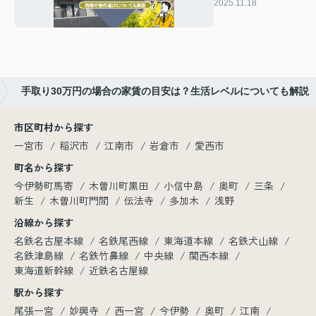
徴や物件選びにつ
2025.11.18
いても解説
手取り30万円の場合の家賃の目安は？生活レベルについても解説
市区町村から探す
一宮市
稲沢市
江南市
岩倉市
愛西市
町名から探す
今伊勢町馬寄
木曽川町黒田
小信中島
奥町
三条
新生
木曽川町門間
伝法寺
多加木
浅野
沿線から探す
名鉄名古屋本線
名鉄尾西線
東海道本線
名鉄犬山線
名鉄津島線
名鉄竹鼻線
中央線
関西本線
東海道新幹線
近鉄名古屋線
駅から探す
尾張一宮
妙興寺
西一宮
今伊勢
奥町
江南