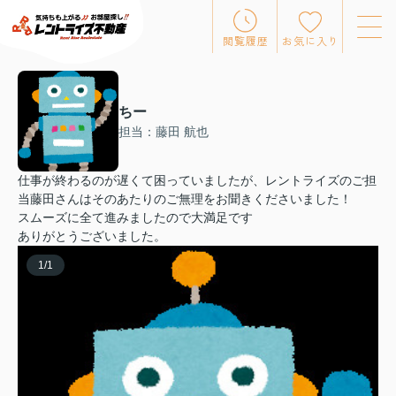
閲覧履歴
お気に入り
ちー
担当：藤田 航也
仕事が終わるのが遅くて困っていましたが、レントライズのご担
当藤田さんはそのあたりのご無理をお聞きくださいました！
スムーズに全て進みましたので大満足です
ありがとうございました。
1
/
1