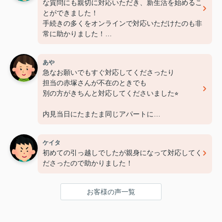
な質問にも親切に対応いただき、新生活を始めるこ
とができました！
手続きの多くをオンラインで対応いただけたのも非
常に助かりました！
担当いただいた赤塚さん、ありがとうございました
あや
急なお願いでもすぐ対応してくださったり
担当の赤塚さんが不在のときでも
別の方がきちんと対応してくださいました⭐︎
内見当日にたまたま同じアパートに
もう一部屋空きがあるとしり
急遽そのお部屋も内見させてくださいました！
ケイタ
おかげで希望に合ったお部屋を見つけれました⭐︎
初めての引っ越しでしたが親身になって対応してく
お部屋明け渡しまで
ださったので助かりました！
時間が短かったのに素早い対応で
本当に助かりました！
お客様の声一覧
赤塚さん、レントライズの皆さん
この度は本当にありがとうございました♪