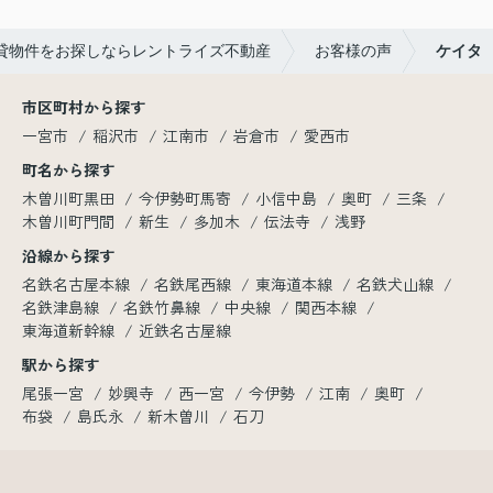
貸物件をお探しならレントライズ不動産
お客様の声
ケイタ
市区町村から探す
一宮市
稲沢市
江南市
岩倉市
愛西市
町名から探す
木曽川町黒田
今伊勢町馬寄
小信中島
奥町
三条
木曽川町門間
新生
多加木
伝法寺
浅野
沿線から探す
名鉄名古屋本線
名鉄尾西線
東海道本線
名鉄犬山線
名鉄津島線
名鉄竹鼻線
中央線
関西本線
東海道新幹線
近鉄名古屋線
駅から探す
尾張一宮
妙興寺
西一宮
今伊勢
江南
奥町
布袋
島氏永
新木曽川
石刀