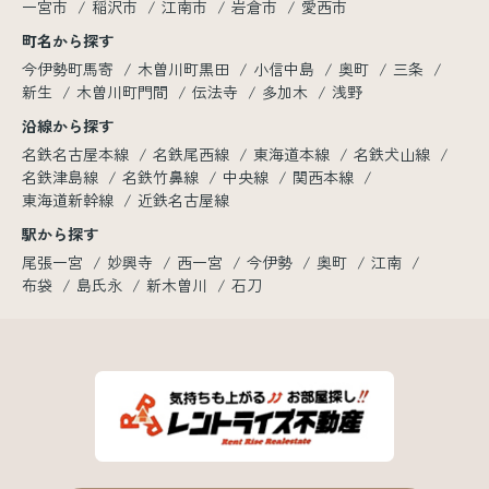
一宮市
稲沢市
江南市
岩倉市
愛西市
町名から探す
今伊勢町馬寄
木曽川町黒田
小信中島
奥町
三条
新生
木曽川町門間
伝法寺
多加木
浅野
沿線から探す
名鉄名古屋本線
名鉄尾西線
東海道本線
名鉄犬山線
名鉄津島線
名鉄竹鼻線
中央線
関西本線
東海道新幹線
近鉄名古屋線
駅から探す
尾張一宮
妙興寺
西一宮
今伊勢
奥町
江南
布袋
島氏永
新木曽川
石刀