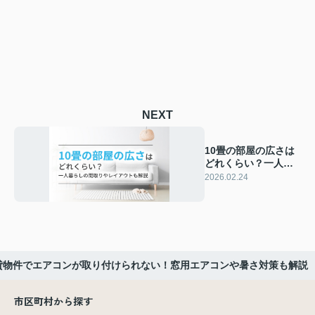
NEXT
10畳の部屋の広さは
どれくらい？一人暮
らしの間取りやレイ
2026.02.24
アウトも解説
貸物件でエアコンが取り付けられない！窓用エアコンや暑さ対策も解説
市区町村から探す