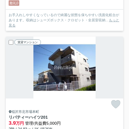
敷礼0
お手入れしやすくなっているので綺麗な状態を保ちやすい洗面化粧台が
あります。収納はシューズボックス・クロゼット・全居室収納...
もっと
見る
賃貸マンション
稲沢市北市場本町
リバティーハイツ
201
3.9
万円
管理/共益費5,000円