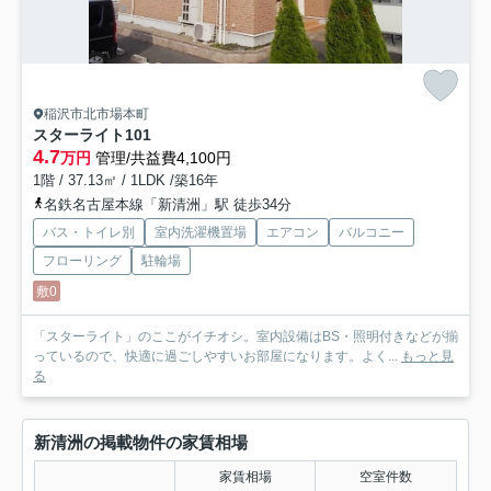
稲沢市北市場本町
スターライト
101
4.7
万円
管理/共益費4,100円
1階 / 37.13㎡ / 1LDK /築16年
名鉄名古屋本線「新清洲」駅 徒歩34分
バス・トイレ別
室内洗濯機置場
エアコン
バルコニー
フローリング
駐輪場
敷0
「スターライト」のここがイチオシ。室内設備はBS・照明付きなどが揃
っているので、快適に過ごしやすいお部屋になります。よく...
もっと見
る
新清洲の掲載物件の家賃相場
家賃相場
空室件数