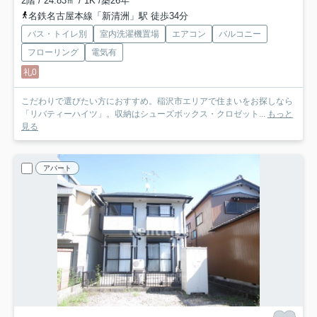
2階 / 24.83㎡ / 1K /築26年
名鉄名古屋本線「新清洲」駅 徒歩34分
バス・トイレ別
室内洗濯機置場
エアコン
バルコニー
フローリング
電気有
礼0
こだわりで選びたい方におすすめ。稲沢市エリアで住まいをお探しなら
「リバティーハイツ」。収納はシューズボックス・クロゼット...
もっと
見る
アパート