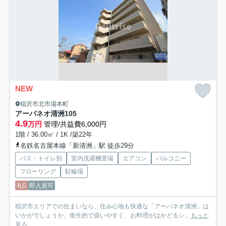
NEW
稲沢市北市場本町
アーバネオ清洲
105
4.9
万円
管理/共益費6,000円
1階 / 36.00㎡ / 1K /築22年
名鉄名古屋本線「新清洲」駅 徒歩29分
バス・トイレ別
室内洗濯機置場
エアコン
バルコニー
フローリング
駐輪場
礼0
即入居可
稲沢市エリアでの住まいなら、住み心地も快適な「アーバネオ清洲」は
いかがでしょうか。衛生的で扱いやすく、お料理がはかどるシ...
もっと
見る