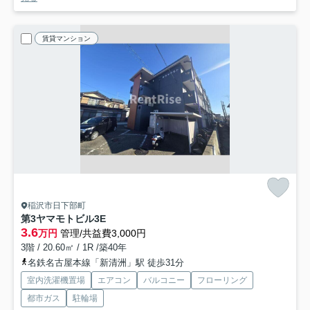
賃貸マンション
稲沢市日下部町
第3ヤマモトビル
3E
3.6
万円
管理/共益費3,000円
3階 / 20.60㎡ / 1R /築40年
名鉄名古屋本線「新清洲」駅 徒歩31分
室内洗濯機置場
エアコン
バルコニー
フローリング
都市ガス
駐輪場