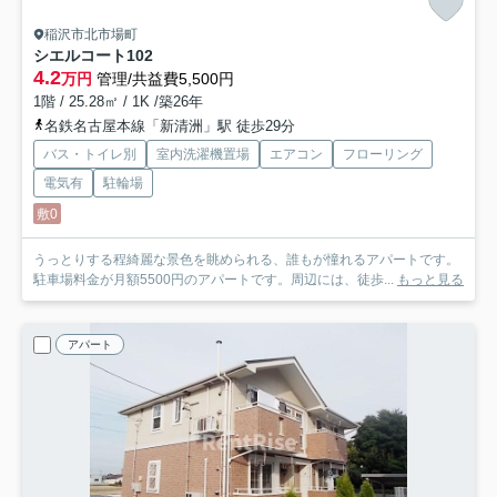
稲沢市北市場町
シエルコート
102
4.2
万円
管理/共益費5,500円
1階 / 25.28㎡ / 1K /築26年
名鉄名古屋本線「新清洲」駅 徒歩29分
バス・トイレ別
室内洗濯機置場
エアコン
フローリング
電気有
駐輪場
敷0
うっとりする程綺麗な景色を眺められる、誰もが憧れるアパートです。
駐車場料金が月額5500円のアパートです。周辺には、徒歩...
もっと見る
アパート