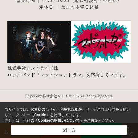
営業時間 ❘ 9:30～18:30（延長相談可！※無料）
定休日 ❘ たまの木曜日休業
株式会社レントライズは
ロックバンド「マッドショットガン」を応援しています。
Copyright 株式会社レントライズ All Rights Reserved.
当サイトでは、お客様の当サイト利用状況把握、サービス向上検討を目的と
して、クッキー（Cookie）を使用しています。
詳しくは、当社の
「Cookieの取扱いについて」
をご確認ください。
LINE
閉じる
お問い合わせ
来店予約